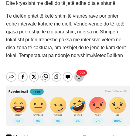
Ditë kryesisht me diell do të jetë edhe dita e shtunë.
Të dielën pritet të ketë shtim të vranësirave por priten
edhe intervale kohore me diell. Vende-vende do të ketë
gjasa për reshje të izoluara shiu, ndërsa në Shqipëri
lokalisht priten rrebeshe paksa më intensive vetëm në
disa zona të caktuara, pra reshjet do të jenë të karakterit
lokal. Temperaturat pa ndonjë ndryshim./MeteoBallkan