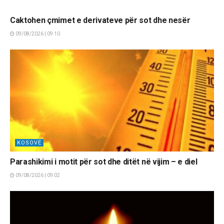
LAJME
Caktohen çmimet e derivateve për sot dhe nesër
09/08/2026 | 09:10
KOSOVË
Parashikimi i motit për sot dhe ditët në vijim – e diel
09/08/2026 | 09:02