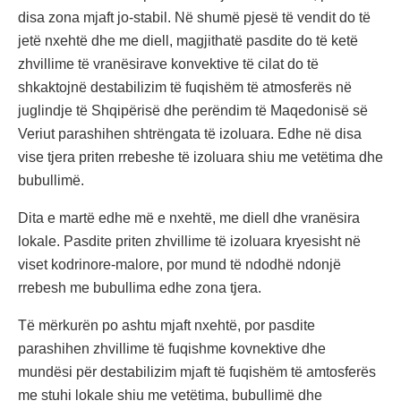
disa zona mjaft jo-stabil. Në shumë pjesë të vendit do të
jetë nxehtë dhe me diell, magjithatë pasdite do të ketë
zhvillime të vranësirave konvektive të cilat do të
shkaktojnë destabilizim të fuqishëm të atmosferës në
juglindje të Shqipërisë dhe perëndim të Maqedonisë së
Veriut parashihen shtrëngata të izoluara. Edhe në disa
vise tjera priten rrebeshe të izoluara shiu me vetëtima dhe
bubullimë.
Dita e martë edhe më e nxehtë, me diell dhe vranësira
lokale. Pasdite priten zhvillime të izoluara kryesisht në
viset kodrinore-malore, por mund të ndodhë ndonjë
rrebesh me bubullima edhe zona tjera.
Të mërkurën po ashtu mjaft nxehtë, por pasdite
parashihen zhvillime të fuqishme kovnektive dhe
mundësi për destabilizim mjaft të fuqishëm të amtosferës
me stuhi lokale shiu me vetëtima, bubullimë dhe