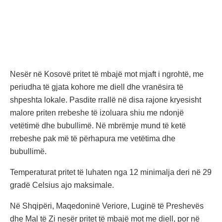
Nesër në Kosovë pritet të mbajë mot mjaft i ngrohtë, me
periudha të gjata kohore me diell dhe vranësira të
shpeshta lokale. Pasdite rrallë në disa rajone kryesisht
malore priten rrebeshe të izoluara shiu me ndonjë
vetëtimë dhe bubullimë. Në mbrëmje mund të ketë
rrebeshe pak më të përhapura me vetëtima dhe
bubullimë.
Temperaturat pritet të luhaten nga 12 minimalja deri në 29
gradë Celsius ajo maksimale.
Në Shqipëri, Maqedoninë Veriore, Luginë të Preshevës
dhe Mal të Zi nesër pritet të mbajë mot me diell, por në