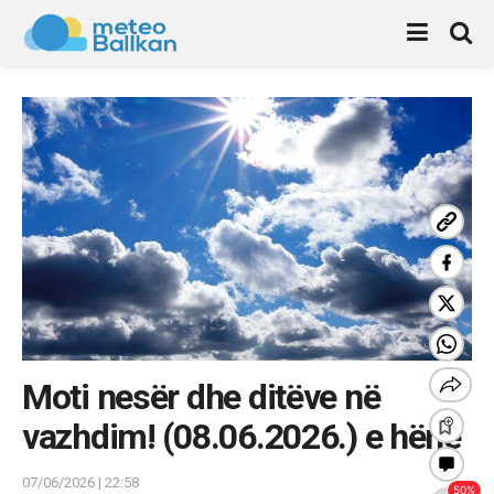
Moti nesër dhe ditëve në
vazhdim! (08.06.2026.) e hënë
07/06/2026 | 22:58