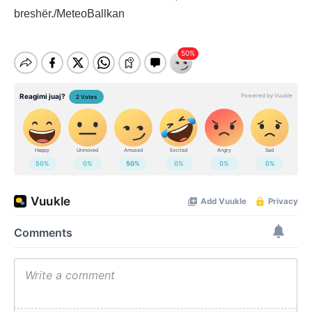
breshër./MeteoBallkan