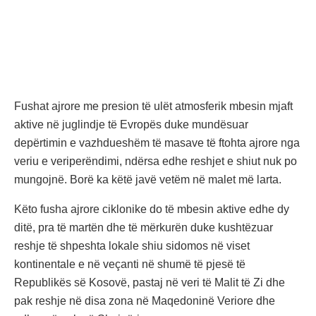
Fushat ajrore me presion të ulët atmosferik mbesin mjaft
aktive në juglindje të Evropës duke mundësuar
depërtimin e vazhdueshëm të masave të ftohta ajrore nga
veriu e veriperëndimi, ndërsa edhe reshjet e shiut nuk po
mungojnë. Borë ka këtë javë vetëm në malet më larta.
Këto fusha ajrore ciklonike do të mbesin aktive edhe dy
ditë, pra të martën dhe të mërkurën duke kushtëzuar
reshje të shpeshta lokale shiu sidomos në viset
kontinentale e në veçanti në shumë të pjesë të
Republikës së Kosovë, pastaj në veri të Malit të Zi dhe
pak reshje në disa zona në Maqedoninë Veriore dhe