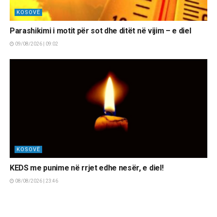
KOSOVË
Parashikimi i motit për sot dhe ditët në vijim – e diel
09/08/2026 | 09:02
KOSOVË
KEDS me punime në rrjet edhe nesër, e diel!
08/08/2026 | 23:46