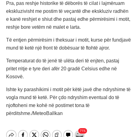
Pra, pas reshje historike të dëborës të cilat i lajmëruam
ekskluzivisht me postim të veçantë dhe ekskluziv radhën
e kanë reshjet e shiut dhe pastaj edhe përmirësimi i motit,
reshje bore vetëm në malet e larta.
Të entjen përmirësim i theksuar i motit, kurse për fundjavë
mund të ketë një front të dobësuar të ftohtë ajror.
Temperaturat do të jenë të ulëta deri të enjten, pastaj
pritet rritje e tyre deri afër 20 gradë Celsius edhe në
Kosovë.
Ishte ky parashikimi i motit për këtë javë dhe ndryshime të
vogla mund të ketë. Për çdo ndryshim eventual do të
njoftoheni me kohë në postimet tona të
përditshme./MeteoBallkan