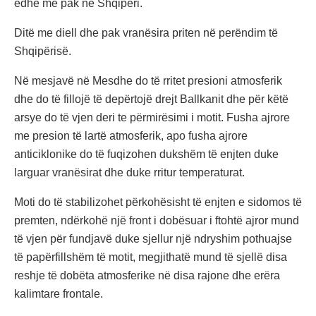
edhe më pak në Shqipëri.
Ditë me diell dhe pak vranësira priten në perëndim të
Shqipërisë.
Në mesjavë në Mesdhe do të rritet presioni atmosferik
dhe do të fillojë të depërtojë drejt Ballkanit dhe për këtë
arsye do të vjen deri te përmirësimi i motit. Fusha ajrore
me presion të lartë atmosferik, apo fusha ajrore
anticiklonike do të fuqizohen dukshëm të enjten duke
larguar vranësirat dhe duke rritur temperaturat.
Moti do të stabilizohet përkohësisht të enjten e sidomos të
premten, ndërkohë një front i dobësuar i ftohtë ajror mund
të vjen për fundjavë duke sjellur një ndryshim pothuajse
të papërfillshëm të motit, megjithatë mund të sjellë disa
reshje të dobëta atmosferike në disa rajone dhe erëra
kalimtare frontale.