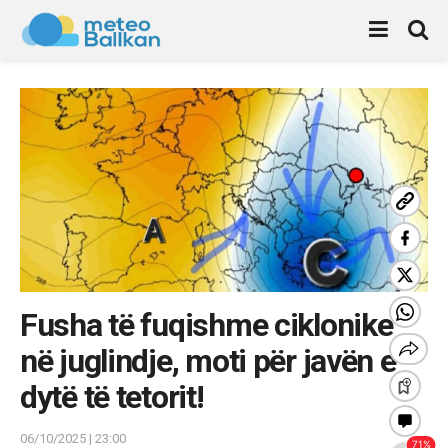
Fusha të fuqishme ciklonike
në juglindje, moti për javën e
dytë të tetorit!
06/10/2025 | 23:00