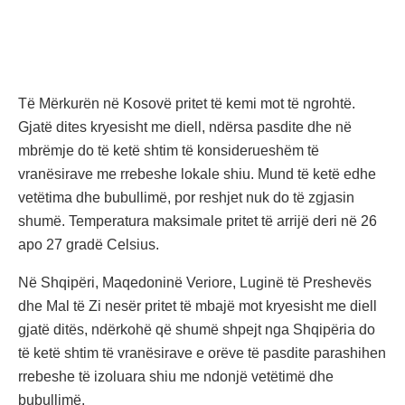
Të Mërkurën në Kosovë pritet të kemi mot të ngrohtë.
Gjatë dites kryesisht me diell, ndërsa pasdite dhe në
mbrëmje do të ketë shtim të konsiderueshëm të
vranësirave me rrebeshe lokale shiu. Mund të ketë edhe
vetëtima dhe bubullimë, por reshjet nuk do të zgjasin
shumë. Temperatura maksimale pritet të arrijë deri në 26
apo 27 gradë Celsius.
Në Shqipëri, Maqedoninë Veriore, Luginë të Preshevës
dhe Mal të Zi nesër pritet të mbajë mot kryesisht me diell
gjatë ditës, ndërkohë që shumë shpejt nga Shqipëria do
të ketë shtim të vranësirave e orëve të pasdite parashihen
rrebeshe të izoluara shiu me ndonjë vetëtimë dhe
bubullimë.