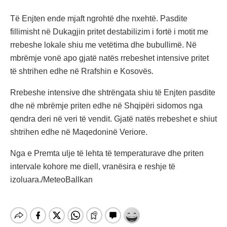
Të Enjten ende mjaft ngrohtë dhe nxehtë. Pasdite
fillimisht në Dukagjin pritet destabilizim i fortë i motit me
rrebeshe lokale shiu me vetëtima dhe bubullimë. Në
mbrëmje vonë apo gjatë natës rrebeshet intensive pritet
të shtrihen edhe në Rrafshin e Kosovës.
Rrebeshe intensive dhe shtrëngata shiu të Enjten pasdite
dhe në mbrëmje priten edhe në Shqipëri sidomos nga
qendra deri në veri të vendit. Gjatë natës rrebeshet e shiut
shtrihen edhe në Maqedoninë Veriore.
Nga e Premta ulje të lehta të temperaturave dhe priten
intervale kohore me diell, vranësira e reshje të
izoluara./MeteoBallkan