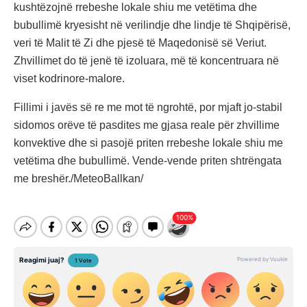
kushtëzojnë rrebeshe lokale shiu me vetëtima dhe
bubullimë kryesisht në verilindje dhe lindje të Shqipërisë,
veri të Malit të Zi dhe pjesë të Maqedonisë së Veriut.
Zhvillimet do të jenë të izoluara, më të koncentruara në
viset kodrinore-malore.
Fillimi i javës së re me mot të ngrohtë, por mjaft jo-stabil
sidomos orëve të pasdites me gjasa reale për zhvillime
konvektive dhe si pasojë priten rrebeshe lokale shiu me
vetëtima dhe bubullimë. Vende-vende priten shtrëngata
me breshër./MeteoBallkan/