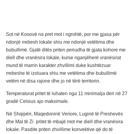
Sot në Kosovë na pret mot i ngrohtë, por me gjasa për
ndonjë rrebesh lokale shiu me ndonjë vetëtima dhe
bubullimë. Gjatë ditës priten periudha të gjata kohore me
diell dhe vranësira lokale, kurse nganjëherë vranësirat
mund të marrin karakter zhvillimi duke kushtëzuar
rrebeshe të izoluara shiu me vetëtima dhe bubullimë
vetëm në disa rajone dhe jo në tërë territorin.
Temperaturat pritet të luhaten nga 11 minimalja deri në 27
gradë Celsius ajo maksimale.
Në Shqipëri, Maqedoninë Veriore, Luginë të Preshevës
dhe Mal të Zi pritet të mbajë mot me diell dhe vranësira
lokale. Pasdite priten zhvillime konvektive që do të