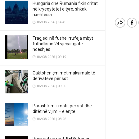
Hungaria dhe Rumania fikin dritat
në kryeqytetet e tyre, shkak
nxehtësia
06/08/2026 | 14:45
Tragjedi në fushë, rrufeja mbyt
futbollistin 24 vjeçar gjatë
ndeshjes
06/08/2026 | 09:19
Caktohen çmimet maksimale të
derivateve për sot
06/08/2026 | 09:00
Parashikimi i motit për sot dhe
ditët në vijim – e enjte
06/08/2026 | 08:26
Punimet në rrjet, KEDS tregon