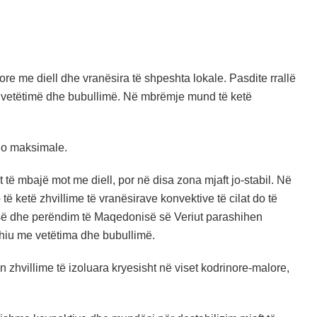
ore me diell dhe vranësira të shpeshta lokale. Pasdite rrallë
jë vetëtimë dhe bubullimë. Në mbrëmje mund të ketë
ajo maksimale.
të mbajë mot me diell, por në disa zona mjaft jo-stabil. Në
të ketë zhvillime të vranësirave konvektive të cilat do të
risë dhe perëndim të Maqedonisë së Veriut parashihen
 shiu me vetëtima dhe bubullimë.
n zhvillime të izoluara kryesisht në viset kodrinore-malore,