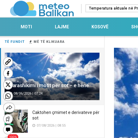
Temperatura aktuale në Pr
MOTI
LAJME
KOSOVË
SH
TË FUNDIT
MË TË KLIKUARA
Parashikimi i motit për sot – e hënë
08/06/2026 | 07:24
Caktohen çmimet e derivateve për
sot
07/08/2026 | 08:55