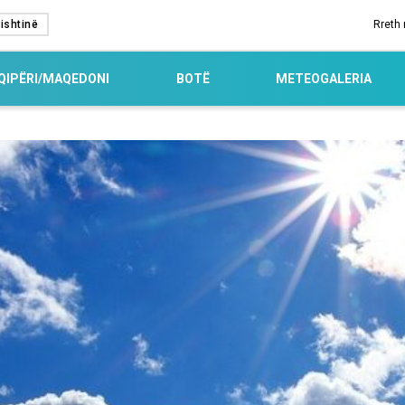
ishtinë
Rreth
QIPËRI/MAQEDONI
BOTË
METEOGALERIA