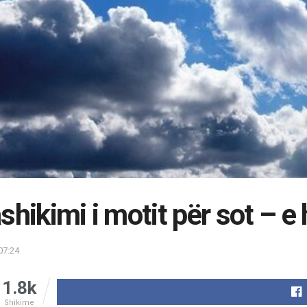
shikimi i motit për sot – e
07:24
1.8k
Shikime