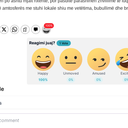
n po ashtu mjaft nxehtë, por pasdite parashihen zhvillime të fu
ë amtosferës me stuhi lokale shiu me vetëtima, bubullimë dhe b