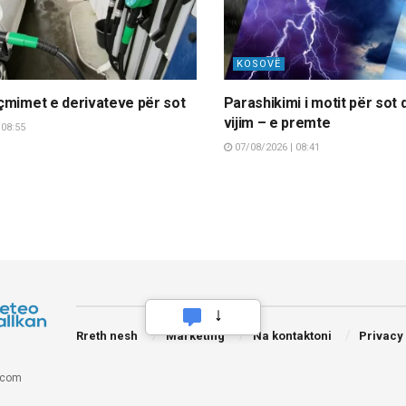
KOSOVË
çmimet e derivateve për sot
Parashikimi i motit për sot 
vijim – e premte
 08:55
07/08/2026 | 08:41
Rreth nesh
Marketing
Na kontaktoni
Privacy
.com