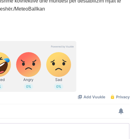
qishme kovnektive dhe mundësi për destabilizim mjaft të
reshër./MeteoBallkan