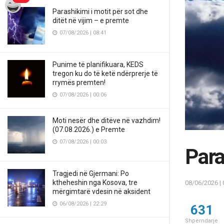
Parashikimi i motit për sot dhe
ditët në vijim – e premte
07/08/2026 | 08:41
Punime të planifikuara, KEDS
tregon ku do të ketë ndërprerje të
rrymës premten!
07/08/2026 | 00:06
Moti nesër dhe ditëve në vazhdim!
(07.08.2026.) e Premte
07/08/2026 | 00:03
Para
Tragjedi në Gjermani: Po
ktheheshin nga Kosova, tre
08/06/2026 | 
mërgimtarë vdesin në aksident
06/08/2026 | 22:29
631
Shpërndarje