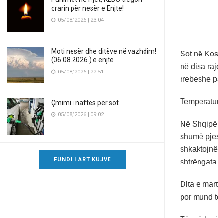
orarin për nesër e Enjte!
05/08/2026 | 23:04
Moti nesër dhe ditëve në vazhdim!
Sot në Koso
(06.08.2026.) e enjte
në disa ra
05/08/2026 | 22:51
rrebeshe p
Temperatur
Çmimi i naftës për sot
05/08/2026 | 09:02
Në Shqipëri
shumë pjesë
shkaktojnë
FUNDI I ARTIKUJVE
shtrëngata 
Dita e mart
por mund t