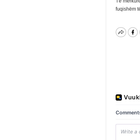
Të mërkurë
fuqishëm t