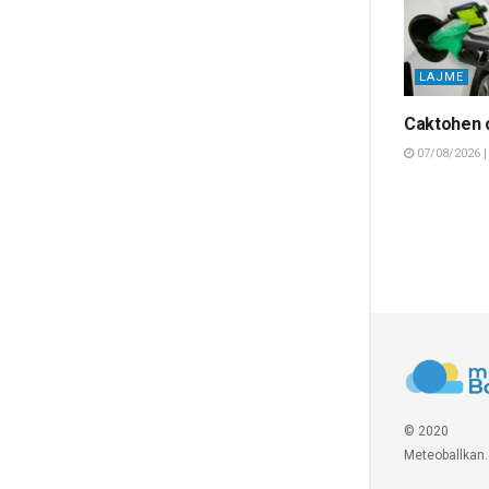
LAJME
Caktohen 
07/08/2026 |
© 2020
Meteoballkan