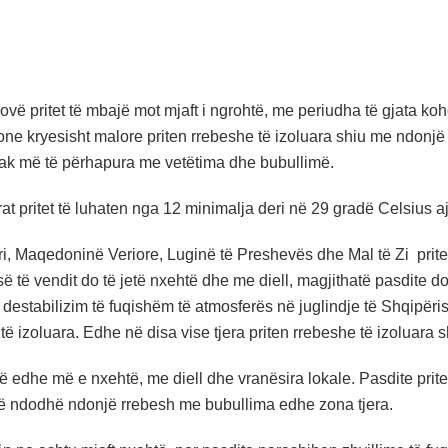
vë pritet të mbajë mot mjaft i ngrohtë, me periudha të gjata koh
jone kryesisht malore priten rrebeshe të izoluara shiu me ndon
ak më të përhapura me vetëtima dhe bubullimë.
at pritet të luhaten nga 12 minimalja deri në 29 gradë Celsius 
, Maqedoninë Veriore, Luginë të Preshevës dhe Mal të Zi pritet 
 të vendit do të jetë nxehtë dhe me diell, magjithatë pasdite do 
 destabilizim të fuqishëm të atmosferës në juglindje të Shqipë
të izoluara. Edhe në disa vise tjera priten rrebeshe të izoluara
ë edhe më e nxehtë, me diell dhe vranësira lokale. Pasdite prite
ë ndodhë ndonjë rrebesh me bubullima edhe zona tjera.