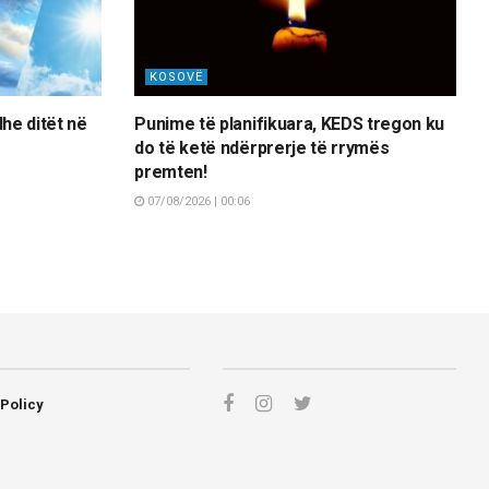
KOSOVË
dhe ditët në
Punime të planifikuara, KEDS tregon ku
do të ketë ndërprerje të rrymës
premten!
07/08/2026 | 00:06
 Policy