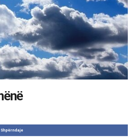
 hënë
Shpërndaje