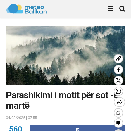
Parashikimi i motit për sot -e
martë
04/02/2025 | 07:55
560