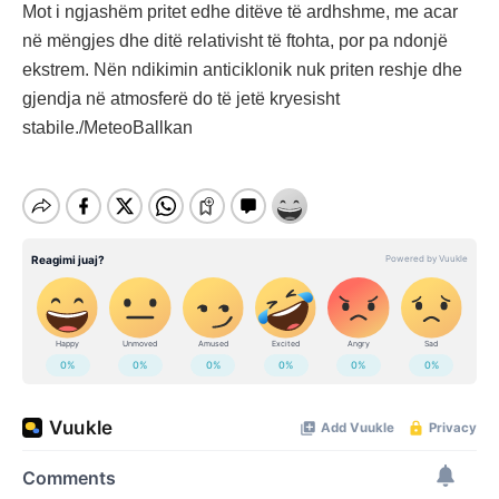
Mot i ngjashëm pritet edhe ditëve të ardhshme, me acar
në mëngjes dhe ditë relativisht të ftohta, por pa ndonjë
ekstrem. Nën ndikimin anticiklonik nuk priten reshje dhe
gjendja në atmosferë do të jetë kryesisht
stabile./MeteoBallkan