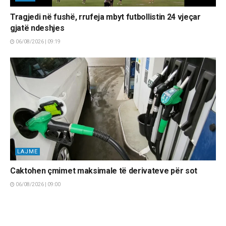
Tragjedi në fushë, rrufeja mbyt futbollistin 24 vjeçar
gjatë ndeshjes
06/08/2026 | 09:19
LAJME
Caktohen çmimet maksimale të derivateve për sot
06/08/2026 | 09:00