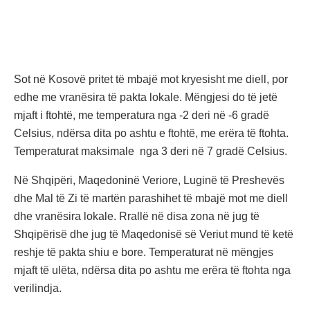
Sot në Kosovë pritet të mbajë mot kryesisht me diell, por
edhe me vranësira të pakta lokale. Mëngjesi do të jetë
mjaft i ftohtë, me temperatura nga -2 deri në -6 gradë
Celsius, ndërsa dita po ashtu e ftohtë, me erëra të ftohta.
Temperaturat maksimale nga 3 deri në 7 gradë Celsius.
Në Shqipëri, Maqedoninë Veriore, Luginë të Preshevës
dhe Mal të Zi të martën parashihet të mbajë mot me diell
dhe vranësira lokale. Rrallë në disa zona në jug të
Shqipërisë dhe jug të Maqedonisë së Veriut mund të ketë
reshje të pakta shiu e bore. Temperaturat në mëngjes
mjaft të ulëta, ndërsa dita po ashtu me erëra të ftohta nga
verilindja.