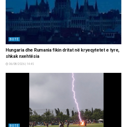
BOTË
Hungaria dhe Rumania fikin dritat në kryeqytetet e tyre,
shkak nxehtësia
06/08/2026 | 14:45
BOTË