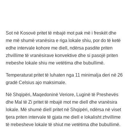
Sot në Kosovë pritet të mbajë mot pak më i freskët dhe
me më shumë vranësira e riga lokale shiu, por do të ketë
edhe intervale kohore me diell, ndërsa pasdite priten
zhvillime të vranësirave konvektive dhe si pasojë priten
rrebeshe lokale shiu me vetëtima dhe bubullimë.
Temperaturat pritet të luhaten nga 11 minimalja deri në 26
gradë Celsius ajo maksimale.
Në Shqipëri, Maqedoninë Veriore, Luginë të Preshevës
dhe Mal të Zi pritet të mbajë mot me diell dhe vranësira
lokale. Më shumë diell pritet në Shqipëri, ndërsa në viset
tjera priten intervale të gjata me diell e lokalisht zhvillime
të rrebesheve lokale të shiut me vetëtima dhe bubullimë.