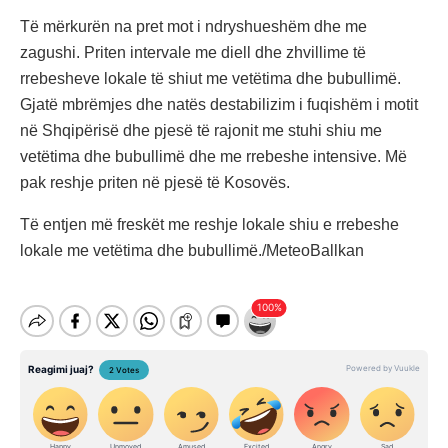
Të mërkurën na pret mot i ndryshueshëm dhe me
zagushi. Priten intervale me diell dhe zhvillime të
rrebesheve lokale të shiut me vetëtima dhe bubullimë.
Gjatë mbrëmjes dhe natës destabilizim i fuqishëm i motit
në Shqipërisë dhe pjesë të rajonit me stuhi shiu me
vetëtima dhe bubullimë dhe me rrebeshe intensive. Më
pak reshje priten në pjesë të Kosovës.
Të entjen më freskët me reshje lokale shiu e rrebeshe
lokale me vetëtima dhe bubullimë./MeteoBallkan