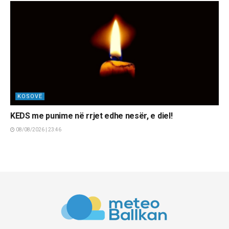
KOSOVË
KEDS me punime në rrjet edhe nesër, e diel!
08/08/2026 | 23:46