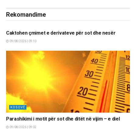
Rekomandime
LAJME
Caktohen çmimet e derivateve për sot dhe nesër
09/08/2026 | 09:10
KOSOVË
Parashikimi i motit për sot dhe ditët në vijim – e diel
09/08/2026 | 09:02