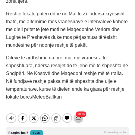
zona tjera.
Reshje lokale priten edhe në Mal të Zi, ndërsa kryesisht
thatë, me alternime mes vranësirave e intervaleve kohore
me diell pritet të jetë moti në Maqedoninë Veriore dhe
Luginë të Preshevës duke mos përjashtuar tërësisht
mundësinë për ndonjë reshje të pakët.
Ditëve të ardhshme na pret mot me vranësira të
shpeshtuara, ndërsa reshjet do të jenë më të shpeshta në
Shqipëri. Në Kosovë dhe Maqedoni reshje më të rralla.
Në fundjavë reshje paksa më të shpeshta dhe ulje e
temperaturave, kurse të dielën ende ka gjasa për reshje
lokale bore./MeteoBallkan