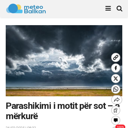
Parashikimi i motit për sot – e
mërkurë
26/02/2025 | 08:32