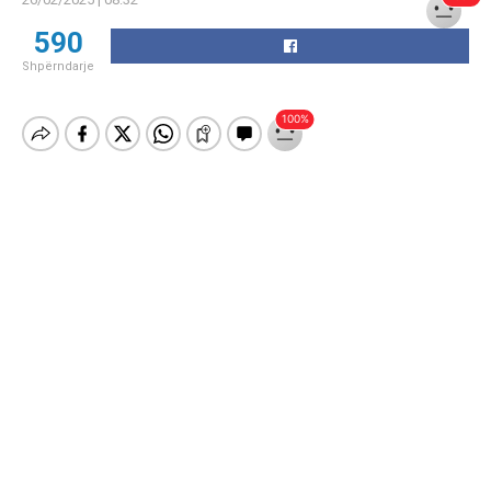
590
Shpërndarje