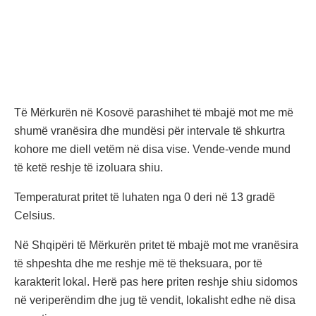
Të Mërkurën në Kosovë parashihet të mbajë mot me më
shumë vranësira dhe mundësi për intervale të shkurtra
kohore me diell vetëm në disa vise. Vende-vende mund
të ketë reshje të izoluara shiu.
Temperaturat pritet të luhaten nga 0 deri në 13 gradë
Celsius.
Në Shqipëri të Mërkurën pritet të mbajë mot me vranësira
të shpeshta dhe me reshje më të theksuara, por të
karakterit lokal. Herë pas here priten reshje shiu sidomos
në veriperëndim dhe jug të vendit, lokalisht edhe në disa