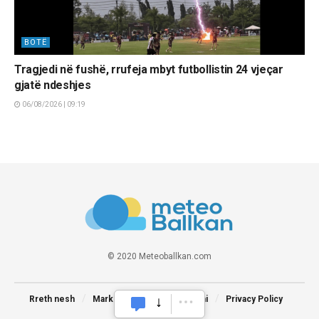
BOTË
Tragjedi në fushë, rrufeja mbyt futbollistin 24 vjeçar
gjatë ndeshjes
06/08/2026 | 09:19
© 2020 Meteoballkan.com
Rreth nesh
Marketing
Na kontaktoni
Privacy Policy