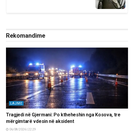
Rekomandime
LAJME
Tragjedi në Gjermani: Po ktheheshin nga Kosova, tre
mërgimtarë vdesin në aksident
06/08/2026 | 22:29