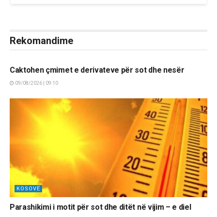
Rekomandime
LAJME
Caktohen çmimet e derivateve për sot dhe nesër
09/08/2026 | 09:10
KOSOVË
Parashikimi i motit për sot dhe ditët në vijim – e diel