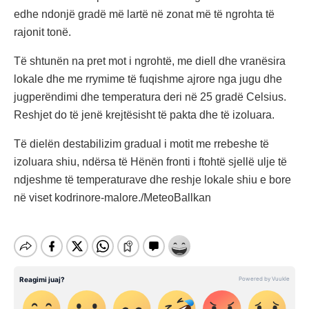
edhe ndonjë gradë më lartë në zonat më të ngrohta të
rajonit tonë.
Të shtunën na pret mot i ngrohtë, me diell dhe vranësira
lokale dhe me rrymime të fuqishme ajrore nga jugu dhe
jugperëndimi dhe temperatura deri në 25 gradë Celsius.
Reshjet do të jenë krejtësisht të pakta dhe të izoluara.
Të dielën destabilizim gradual i motit me rrebeshe të
izoluara shiu, ndërsa të Hënën fronti i ftohtë sjellë ulje të
ndjeshme të temperaturave dhe reshje lokale shiu e bore
në viset kodrinore-malore./MeteoBallkan