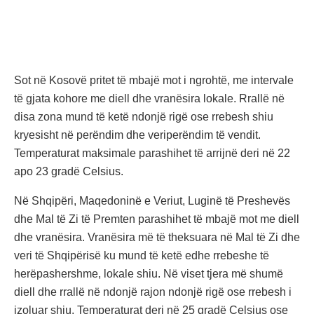
Sot në Kosovë pritet të mbajë mot i ngrohtë, me intervale
të gjata kohore me diell dhe vranësira lokale. Rrallë në
disa zona mund të ketë ndonjë rigë ose rrebesh shiu
kryesisht në perëndim dhe veriperëndim të vendit.
Temperaturat maksimale parashihet të arrijnë deri në 22
apo 23 gradë Celsius.
Në Shqipëri, Maqedoninë e Veriut, Luginë të Preshevës
dhe Mal të Zi të Premten parashihet të mbajë mot me diell
dhe vranësira. Vranësira më të theksuara në Mal të Zi dhe
veri të Shqipërisë ku mund të ketë edhe rrebeshe të
herëpashershme, lokale shiu. Në viset tjera më shumë
diell dhe rrallë në ndonjë rajon ndonjë rigë ose rrebesh i
izoluar shiu. Temperaturat deri në 25 gradë Celsius ose