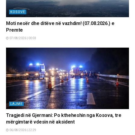
KOSOVË
Moti nesër dhe ditëve në vazhdim! (07.08.2026.) e
Premte
07/08/2026 | 00:03
LAJME
Tragjedi në Gjermani: Po ktheheshin nga Kosova, tre
mërgimtarë vdesin në aksident
06/08/2026 | 22:29