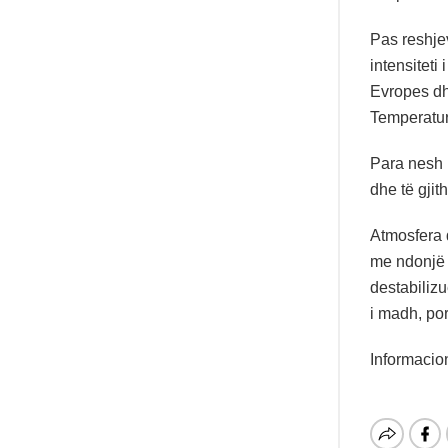
Pas reshjev
intensiteti
Evropes dhe
Temperatura
Para nesh 
dhe të gjit
Atmosfera d
me ndonjë v
destabilizu
i madh, por
Informacion