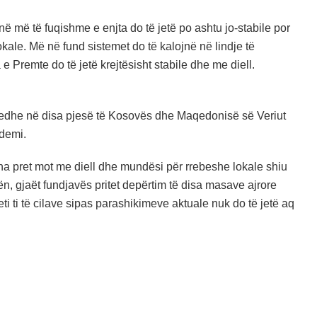
enë më të fuqishme e enjta do të jetë po ashtu jo-stabile por
lokale. Më në fund sistemet do të kalojnë në lindje të
e Premte do të jetë krejtësisht stabile dhe me diell.
 edhe në disa pjesë të Kosovës dhe Maqedonisë së Veriut
ndemi.
 na pret mot me diell dhe mundësi për rrebeshe lokale shiu
n, gjaët fundjavës pritet depërtim të disa masave ajrore
i ti të cilave sipas parashikimeve aktuale nuk do të jetë aq