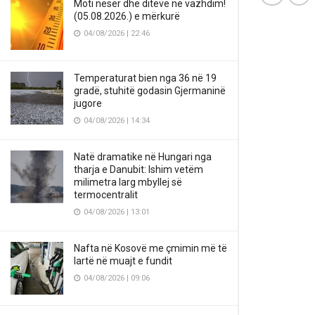
Moti nesër dhe ditëve në vazhdim!
(05.08.2026.) e mërkurë
04/08/2026 | 22:46
Temperaturat bien nga 36 në 19
gradë, stuhitë godasin Gjermaninë
jugore
04/08/2026 | 14:34
Natë dramatike në Hungari nga
tharja e Danubit: Ishim vetëm
milimetra larg mbyllej së
termocentralit
04/08/2026 | 13:01
Nafta në Kosovë me çmimin më të
lartë në muajt e fundit
04/08/2026 | 09:06