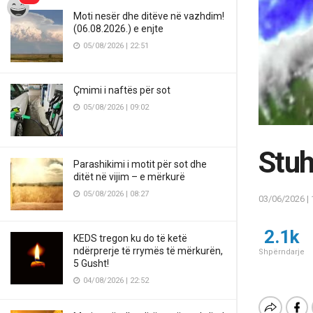
Moti nesër dhe ditëve në vazhdim!
(06.08.2026.) e enjte
05/08/2026 | 22:51
Çmimi i naftës për sot
05/08/2026 | 09:02
Stuh
Parashikimi i motit për sot dhe
ditët në vijim – e mërkurë
05/08/2026 | 08:27
03/06/2026 | 
2.1k
KEDS tregon ku do të ketë
ndërprerje të rrymës të mërkurën,
Shpërndarje
5 Gusht!
04/08/2026 | 22:52