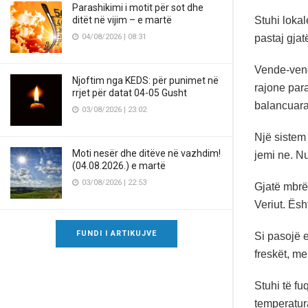
Parashikimi i motit për sot dhe
Stuhi loka
ditët në vijim – e martë
pastaj gja
04/08/2026 | 08:31
Vende-vend
Njoftim nga KEDS: për punimet në
rajone para
rrjet për datat 04-05 Gusht
balancuara
03/08/2026 | 23:02
Një sistem 
Moti nesër dhe ditëve në vazhdim!
jemi ne. Nu
(04.08.2026.) e martë
03/08/2026 | 22:53
Gjatë mbrë
Veriut. Ësh
FUNDI I ARTIKUJVE
Si pasojë e
freskët, me
Stuhi të fu
temperatur