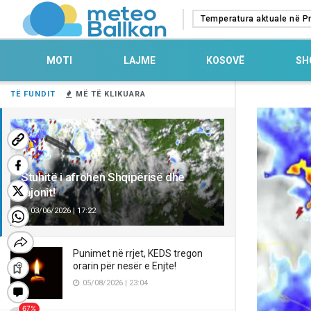
Temperatura aktuale në Pr
MOTI
LAJME
KOSOVË
SH
TË FUNDIT
MË TË KLIKUARA
Stuhitë i afrohen Shqipërisë dhe
rajonit!
03/06/2026 | 17:22
Punimet në rrjet, KEDS tregon
orarin për nesër e Enjte!
05/08/2026 | 23:04