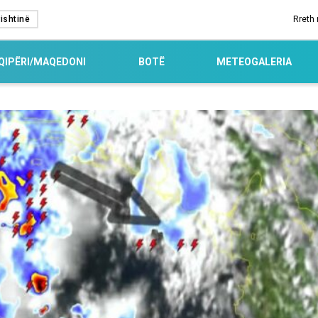
ishtinë
Rreth
QIPËRI/MAQEDONI
BOTË
METEOGALERIA