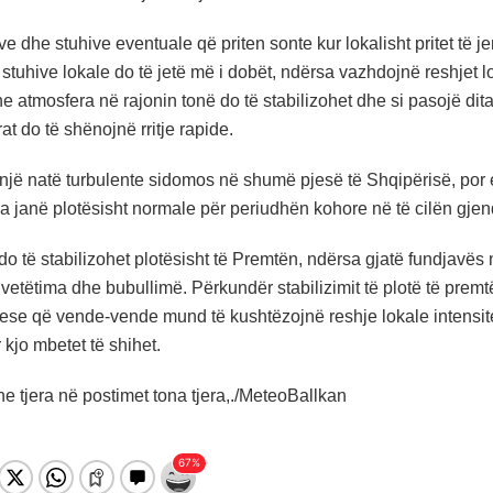
e dhe stuhive eventuale që priten sonte kur lokalisht pritet të j
 i stuhive lokale do të jetë më i dobët, ndërsa vazhdojnë reshjet 
 atmosfera në rajonin tonë do të stabilizohet dhe si pasojë dita 
t do të shënojnë rritje rapide.
një natë turbulente sidomos në shumë pjesë të Shqipërisë, por
ha janë plotësisht normale për periudhën kohore në të cilën gje
o të stabilizohet plotësisht të Premtën, ndërsa gjatë fundjavës
etëtima dhe bubullimë. Përkundër stabilizimit të plotë të premtë
ese që vende-vende mund të kushtëzojnë reshje lokale intensitet
 kjo mbetet të shihet.
e tjera në postimet tona tjera,./MeteoBallkan