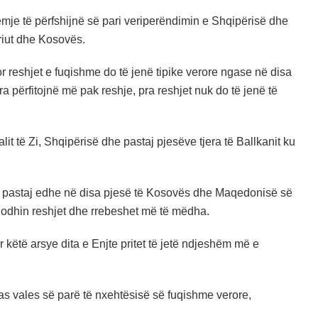
mje të përfshijnë së pari veriperëndimin e Shqipërisë dhe
riut dhe Kosovës.
 reshjet e fuqishme do të jenë tipike verore ngase në disa
a përfitojnë më pak reshje, pra reshjet nuk do të jenë të
lit të Zi, Shqipërisë dhe pastaj pjesëve tjera të Ballkanit ku
Zi, pastaj edhe në disa pjesë të Kosovës dhe Maqedonisë së
ndodhin reshjet dhe rrebeshet më të mëdha.
r këtë arsye dita e Enjte pritet të jetë ndjeshëm më e
pas vales së parë të nxehtësisë së fuqishme verore,