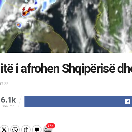
itë i afrohen Shqipërisë dhe
17:22
6.1k
Shikime