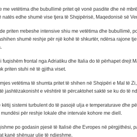
le me vetëtima dhe bubullimë pritet që vonë pasdite dhe në mbrë
të natës edhe shumë vise tjera të Shqipërisë, Maqedonisë së Ve
e priten rrebeshe intensive shiu me vetëtima dhe bubullimë, por
shihen shumë reshje për një kohë të shkurtër, ndërsa rajone tjer
.
i fuqishëm frontal nga Adriatiku dhe Italia do të përhapet drejt Ma
k priten stuhi në të gjitha viset.
mjes vetëtima të shumta pritet të shihen në Shqipëri e Mal të 
të jashtëzakonisht e vështirë të përcaktohet saktë se ku do të 
 këtij sistemi turbulent do të pasojë ulja e temperaturave dhe pë
 mundësi për reshje lokale dhe intervale kohore me diell.
qishme po godasin pjesë të Italisë dhe Evropes në përgjithësi, 
at kanë shënuar ulje të ndjeshme.