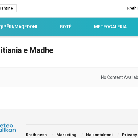
ishtinë
Rreth
QIPËRI/MAQEDONI
BOTË
METEOGALERIA
itiania e Madhe
No Content Availab
Rreth nesh
Marketing
Na kontaktoni
Privacy