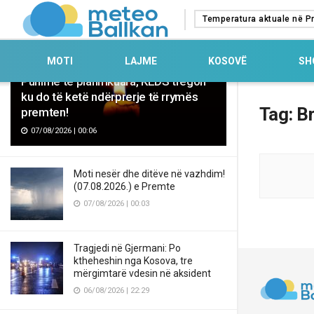
TË FUNDIT
MË TË KLIKUARA
Temperatura aktuale në Pr
MOTI
LAJME
KOSOVË
SH
Punime të planifikuara, KEDS tregon
ku do të ketë ndërprerje të rrymës
Tag:
Br
premten!
07/08/2026 | 00:06
Moti nesër dhe ditëve në vazhdim!
(07.08.2026.) e Premte
07/08/2026 | 00:03
Tragjedi në Gjermani: Po
ktheheshin nga Kosova, tre
mërgimtarë vdesin në aksident
06/08/2026 | 22:29