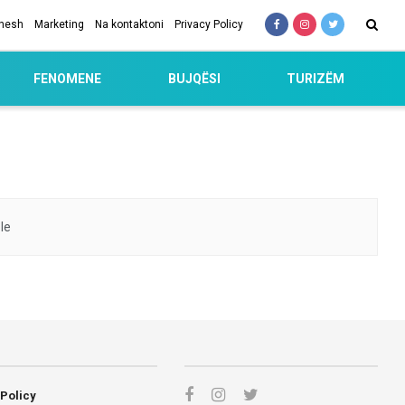
 nesh
Marketing
Na kontaktoni
Privacy Policy
FENOMENE
BUJQËSI
TURIZËM
le
 Policy