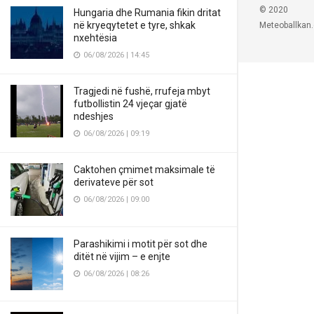
© 2020
Hungaria dhe Rumania fikin dritat
në kryeqytetet e tyre, shkak
Meteoballkan
nxehtësia
06/08/2026 | 14:45
Tragjedi në fushë, rrufeja mbyt
futbollistin 24 vjeçar gjatë
ndeshjes
06/08/2026 | 09:19
Caktohen çmimet maksimale të
derivateve për sot
06/08/2026 | 09:00
Parashikimi i motit për sot dhe
ditët në vijim – e enjte
06/08/2026 | 08:26