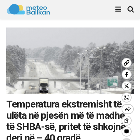
Temperatura ekstremisht të
ulëta në pjesën më të madhe
të SHBA-së, pritet të shkojnë
deri në – 40 gradë