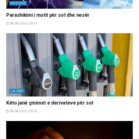
KOSOVË
Parashikimi i motit për sot dhe nesër
08/08/2026 | 09:37
LAJME
Këto janë çmimet e derivateve për sot
08/08/2026 | 09:04