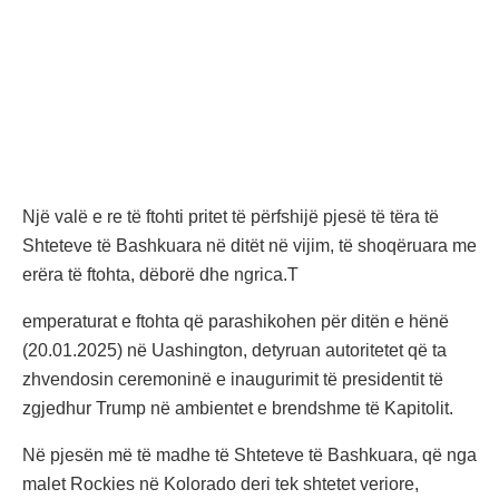
Një valë e re të ftohti pritet të përfshijë pjesë të tëra të
Shteteve të Bashkuara në ditët në vijim, të shoqëruara me
erëra të ftohta, dëborë dhe ngrica.T
emperaturat e ftohta që parashikohen për ditën e hënë
(20.01.2025) në Uashington, detyruan autoritetet që ta
zhvendosin ceremoninë e inaugurimit të presidentit të
zgjedhur Trump në ambientet e brendshme të Kapitolit.
Në pjesën më të madhe të Shteteve të Bashkuara, që nga
malet Rockies në Kolorado deri tek shtetet veriore,