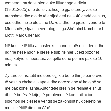
temperaturat do të bien duke filluar nga e diela
(19.01.2025) dhe do të vazhdojnë gjatë tërë javës së
ardhshme dhe ato do të arrijnë deri në – 40 gradë celsius,
ose edhe më të ulëta, në Dakota dhe në pjesën veriore të
Minesotës, sipas meteorologut nga Shërbimi Kombëtar i
Motit, Marc Chenard.
Në kushte të tilla atmosferike, mund të pësohet deri edhe
ngrirje nëse ndonjë pjesë e trupi të njeriut ekspozohet
ndaj këtyre temperaturave, qoftë edhe për më pak se 10
minuta.
Zyrtarët e institutit meteorologjik u bënë thirrje banorëve
të veshin xhaketa, kapele dhe doreza dhe të kalojnë sa
më pak kohë jashtë.Autoritetet presin që reshjet e shiut
dhe të borës të krijojnë probleme në komunikacion,
sidomos në pjesët e vendit që zakonisht nuk përjetojnë
mot të këtillë dimëror./VoA