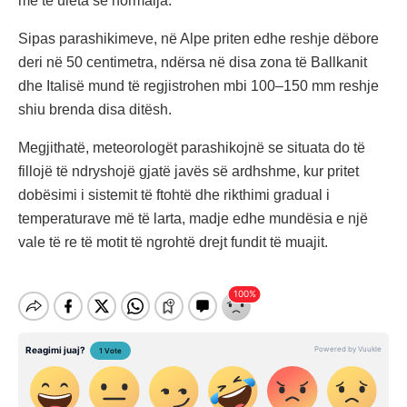
më të ulëta se normalja.
Sipas parashikimeve, në Alpe priten edhe reshje dëbore
deri në 50 centimetra, ndërsa në disa zona të Ballkanit
dhe Italisë mund të regjistrohen mbi 100–150 mm reshje
shiu brenda disa ditësh.
Megjithatë, meteorologët parashikojnë se situata do të
fillojë të ndryshojë gjatë javës së ardhshme, kur pritet
dobësimi i sistemit të ftohtë dhe rikthimi gradual i
temperaturave më të larta, madje edhe mundësia e një
vale të re të motit të ngrohtë drejt fundit të muajit.