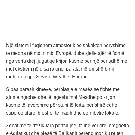
Një sistem i fuqishëm atmosferik po shkakton ndryshime
të mëdha në motin mbi Evropë, duke sjellë ajër të ftohtë
nga veriu drejt jugut që krijon kushte për një periudhë me
mot ekstrem në disa rajone, paralajmëron shërbimi
meteorologjik Severe Weather Europe.
Sipas parashikimeve, përplasja e masës së ftohtë me
ajrin e ngrohtë dhe të lagësht mbi Mesdhe po krijon
kushte të favorshme për stuhi të forta, përfshirë edhe
supercelulare, breshër të madh dhe përmbytje lokale.
Zonat më të rrezikuara përfshijnë Italinë veriore, bregdetin
e Adriatikut dhe pjesë të Ballkanit perëndimor, ku priten