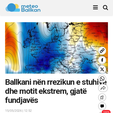
Ballkani nën rrezikun e stuhive
dhe motit ekstrem, gjatë
fundjavës
15/05/2026 | 12:52