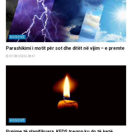
KOSOVË
Parashikimi i motit për sot dhe ditët në vijim – e premte
07/08/2026 | 08:41
KOSOVË
Punime të planifikuara, KEDS tregon ku do të ketë