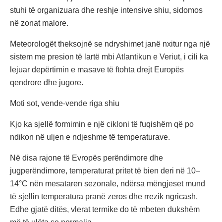
stuhi të organizuara dhe reshje intensive shiu, sidomos
në zonat malore.
Meteorologët theksojnë se ndryshimet janë nxitur nga një
sistem me presion të lartë mbi Atlantikun e Veriut, i cili ka
lejuar depërtimin e masave të ftohta drejt Europës
qendrore dhe jugore.
Moti sot, vende-vende riga shiu
Kjo ka sjellë formimin e një cikloni të fuqishëm që po
ndikon në uljen e ndjeshme të temperaturave.
Në disa rajone të Evropës perëndimore dhe
jugperëndimore, temperaturat pritet të bien deri në 10–
14°C nën mesataren sezonale, ndërsa mëngjeset mund
të sjellin temperatura pranë zeros dhe rrezik ngricash.
Edhe gjatë ditës, vlerat termike do të mbeten dukshëm