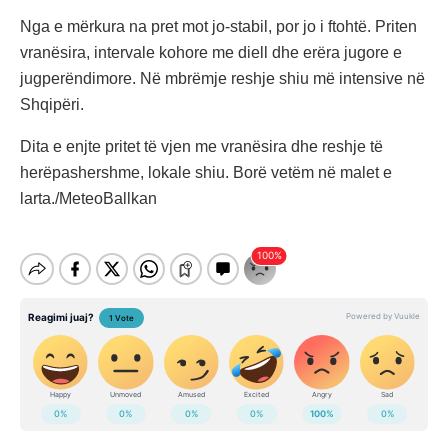
Nga e mërkura na pret mot jo-stabil, por jo i ftohtë. Priten
vranësira, intervale kohore me diell dhe erëra jugore e
jugperëndimore. Në mbrëmje reshje shiu më intensive në
Shqipëri.
Dita e enjte pritet të vjen me vranësira dhe reshje të
herëpashershme, lokale shiu. Borë vetëm në malet e
larta./MeteoBallkan