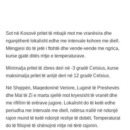
Sot në Kosovë pritet të mbajë mot me vranësira dhe
nganjëherë lokalisht edhe me intervale kohore me diell.
Mëngjesi do të jetë i ftohtë dhe vende-vende me ngrica,
kurse gjatë ditës rritje e temperaturave.
Minimalja pritet të zbres deri në -3 gradë Celsius, kurse
maksimalja pritet të arrijë deri në 12 gradë Celsius.
Në Shqipëri, Maqedoninë Veriore, Luginë të Preshevës
dhe Mal të Zi e marta sjellë mot kryesisht të vranët dhe
me rifillim të erërave jugore. Lokalisht do të ketë edhe
periudha me intervale me diell, ndërsa rrallë në ndonjë
rajon mund të ketë ndonjë reshje të dobët. Temperaturat
do të fillojnë të shënojnë rritje në tërë rajonin.