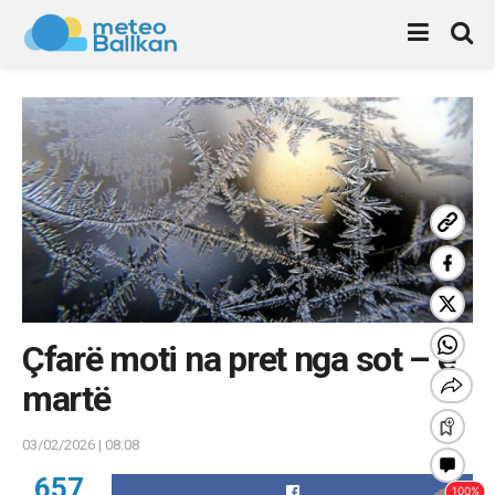
Çfarë moti na pret nga sot – e
martë
03/02/2026 | 08:08
657