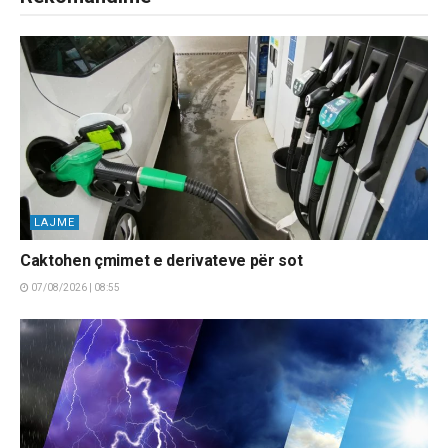
LAJME
Caktohen çmimet e derivateve për sot
07/08/2026 | 08:55