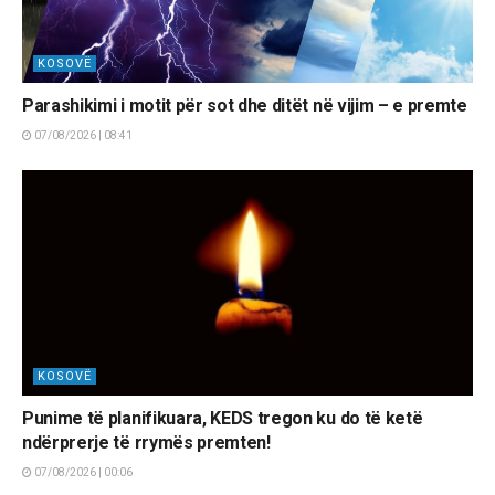
KOSOVË
Parashikimi i motit për sot dhe ditët në vijim – e premte
07/08/2026 | 08:41
KOSOVË
Punime të planifikuara, KEDS tregon ku do të ketë
ndërprerje të rrymës premten!
07/08/2026 | 00:06