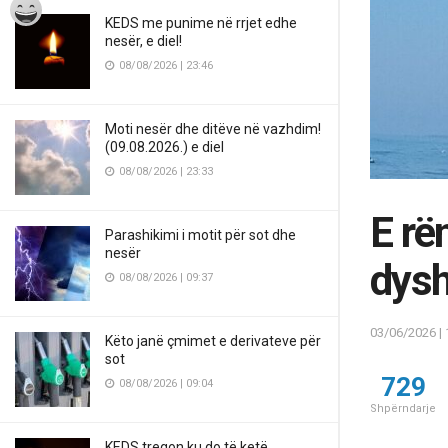
KEDS me punime në rrjet edhe
nesër, e diel!
08/08/2026 | 23:46
Moti nesër dhe ditëve në vazhdim!
(09.08.2026.) e diel
08/08/2026 | 23:33
E rë
Parashikimi i motit për sot dhe
nesër
dysh
08/08/2026 | 09:37
03/06/2026 | 
Këto janë çmimet e derivateve për
sot
729
08/08/2026 | 09:04
Shpërndarje
KEDS tregon ku do të ketë