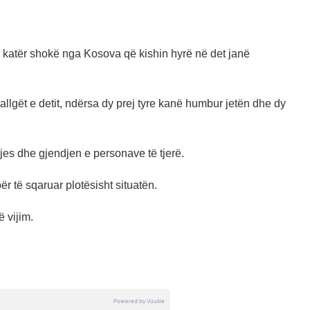
u katër shokë nga Kosova që kishin hyrë në det janë
llgët e detit, ndërsa dy prej tyre kanë humbur jetën dhe dy
rjes dhe gjendjen e personave të tjerë.
ër të sqaruar plotësisht situatën.
ë vijim.