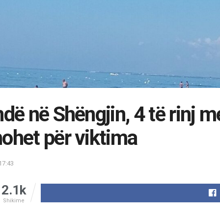
ndë në Shëngjin, 4 të rinj m
ohet për viktima
17:43
2.1k
Shikime