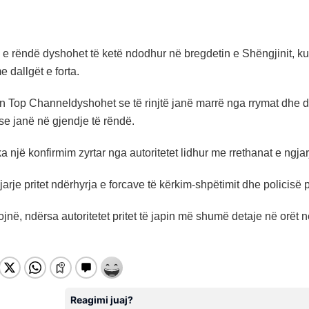
e e rëndë dyshohet të ketë ndodhur në bregdetin e Shëngjinit, k
e dallgët e forta.
n Top Channeldyshohet se të rinjtë janë marrë nga rrymat dhe da
se janë në gjendje të rëndë.
 një konfirmim zyrtar nga autoritetet lidhur me rrethanat e ngja
rje pritet ndërhyrja e forcave të kërkim-shpëtimit dhe policisë p
ojnë, ndërsa autoritetet pritet të japin më shumë detaje në orët n