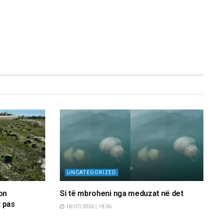
UNCATEGORIZED
on
Si të mbroheni nga meduzat në det
 pas
18/07/2026 | 18:06