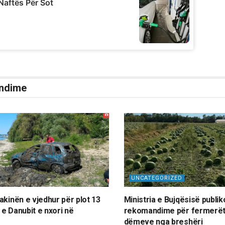
ndime
UNCATEGORIZED
akinën e vjedhur për plot 13
Ministria e Bujqësisë publik
a e Danubit e nxori në
rekomandime për fermerët
dëmeve nga breshëri