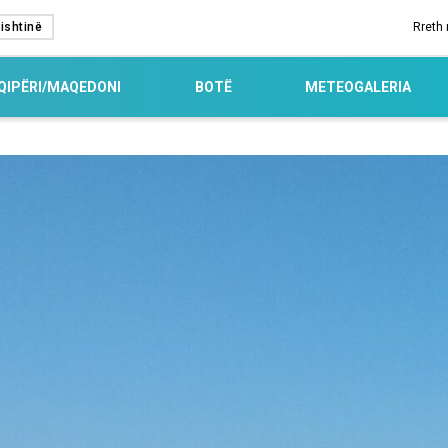
ishtinë
Rreth
QIPËRI/MAQEDONI
BOTË
METEOGALERIA