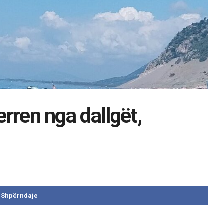
erren nga dallgët,
Shpërndaje