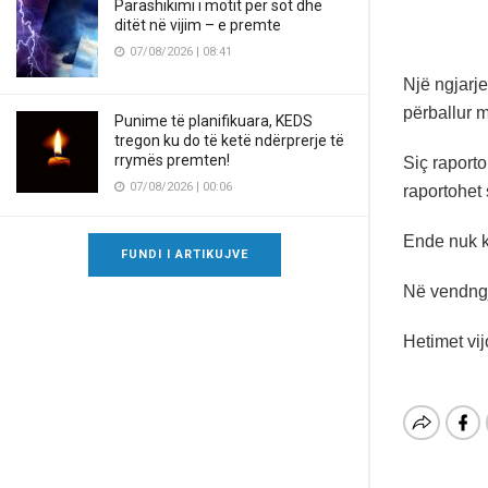
Parashikimi i motit për sot dhe
ditët në vijim – e premte
07/08/2026 | 08:41
Një ngjarj
përballur m
Punime të planifikuara, KEDS
tregon ku do të ketë ndërprerje të
rrymës premten!
Siç raporto
07/08/2026 | 00:06
raportohet 
Ende nuk ka
FUNDI I ARTIKUJVE
Në vendngja
Hetimet vij