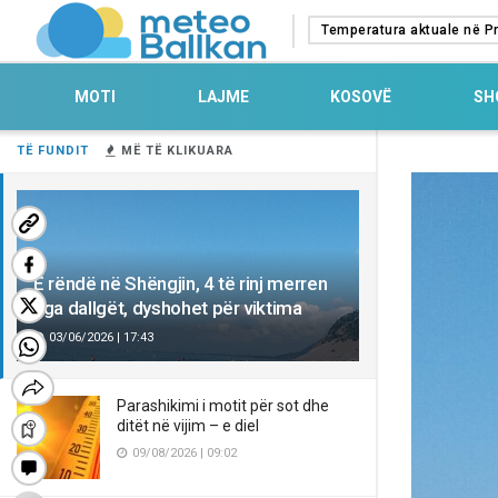
Temperatura aktuale në Pr
MOTI
LAJME
KOSOVË
SH
TË FUNDIT
MË TË KLIKUARA
E rëndë në Shëngjin, 4 të rinj merren
nga dallgët, dyshohet për viktima
03/06/2026 | 17:43
Parashikimi i motit për sot dhe
ditët në vijim – e diel
09/08/2026 | 09:02