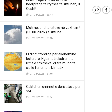
ndërprerje të rrymës të shtunën, 8
Gusht!
07/08/2026 | 23:47
Moti nesër dhe ditëve në vazhdim!
(08.08.2026.) e shtunë
07/08/2026 | 23:32
El Niño” tronditje për ekonominë
botërore: Nga moti ekstrem te
rritja e çmimeve, çfarë mund të
sjellë fenomeni klimatik
07/08/2026 | 21:07
Caktohen çmimet e derivateve për
sot
07/08/2026 | 08:55