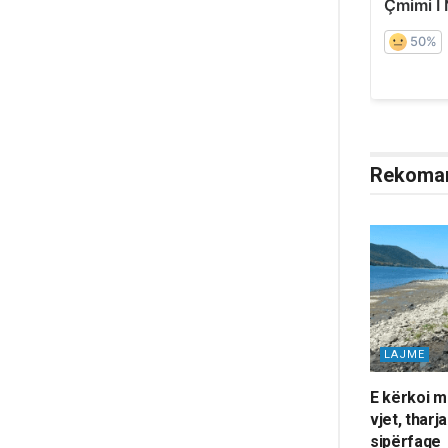
Rekoma
LAJME
E kërkoi m
vjet, tharj
sipërfaqe