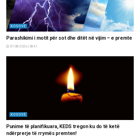
KOSOVË
Parashikimi i motit për sot dhe ditët në vijim – e premte
07/08/2026 | 08:41
KOSOVË
Punime të planifikuara, KEDS tregon ku do të ketë
ndërprerje të rrymës premten!