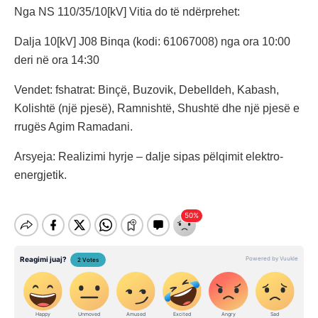
Nga NS 110/35/10[kV] Vitia do të ndërprehet:
Dalja 10[kV] J08 Binqa (kodi: 61067008) nga ora 10:00
deri në ora 14:30
Vendet: fshatrat: Binçë, Buzovik, Debelldeh, Kabash,
Kolishtë (një pjesë), Ramnishtë, Shushtë dhe një pjesë e
rrugës Agim Ramadani.
Arsyeja: Realizimi hyrje – dalje sipas pëlqimit elektro-
energjetik.