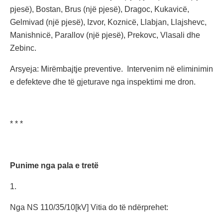
pjesë), Bostan, Brus (një pjesë), Dragoc, Kukavicë,
Gelmivad (një pjesë), Izvor, Koznicë, Llabjan, Llajshevc,
Manishnicë, Parallov (një pjesë), Prekovc, Vlasali dhe
Zebinc.
Arsyeja: Mirëmbajtje preventive. Intervenim në eliminimin
e defekteve dhe të gjeturave nga inspektimi me dron.
* * *
Punime nga pala e tretë
1.
Nga NS 110/35/10[kV] Vitia do të ndërprehet: