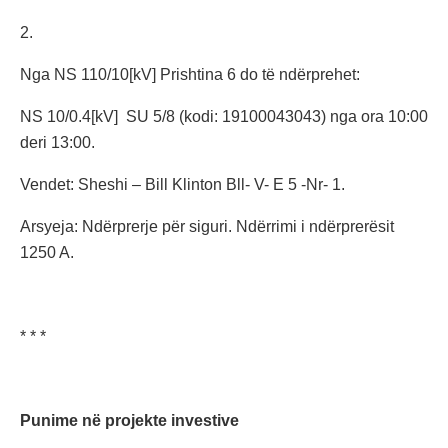
2.
Nga NS 110/10[kV] Prishtina 6 do të ndërprehet:
NS 10/0.4[kV] SU 5/8 (kodi: 19100043043) nga ora 10:00
deri 13:00.
Vendet: Sheshi – Bill Klinton Bll- V- E 5 -Nr- 1.
Arsyeja: Ndërprerje për siguri. Ndërrimi i ndërprerësit
1250 A.
* * *
Punime në projekte investive