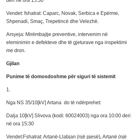
deri në ora 15:30
Vendet: fshatrat: Caparc, Novak, Serbica e Epërme,
Shpenadi, Smaç, Trepetincë dhe Velezhë.
Arsyeja: Mirëmbajtje preventive, intervenim në
eleminimin e defekteve dhe të gjeturave nga inspektimi
me dron.
Gjilan
Punime të domosdoshme për siguri të sistemit
1.
Nga NS 35/10[kV] Artana do të ndërprehet:
Dalja 10[kV] Slivova (kodi: 60024003) nga ora 10:00 deri
në ora 15:30
Vendet:Fshatrat: Artanë-Llabjan (një pjesë), Artanë (një