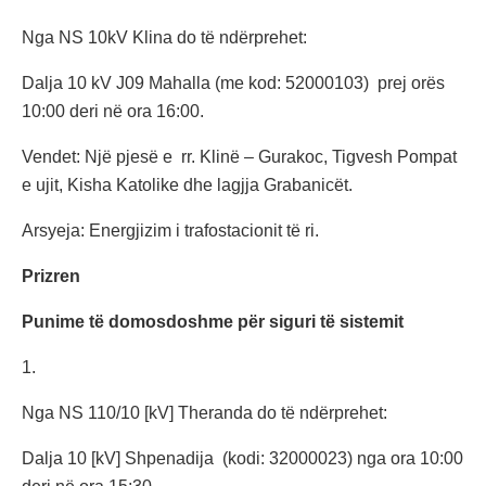
Nga NS 10kV Klina do të ndërprehet:
Dalja 10 kV J09 Mahalla (me kod: 52000103) prej orës
10:00 deri në ora 16:00.
Vendet: Një pjesë e rr. Klinë – Gurakoc, Tigvesh Pompat
e ujit, Kisha Katolike dhe lagjja Grabanicët.
Arsyeja: Energjizim i trafostacionit të ri.
Prizren
Punime të domosdoshme për siguri të sistemit
1.
Nga NS 110/10 [kV] Theranda do të ndërprehet:
Dalja 10 [kV] Shpenadija (kodi: 32000023) nga ora 10:00