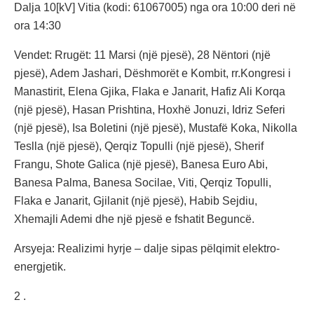
Dalja 10[kV] Vitia (kodi: 61067005) nga ora 10:00 deri në
ora 14:30
Vendet: Rrugët: 11 Marsi (një pjesë), 28 Nëntori (një
pjesë), Adem Jashari, Dëshmorët e Kombit, rr.Kongresi i
Manastirit, Elena Gjika, Flaka e Janarit, Hafiz Ali Korqa
(një pjesë), Hasan Prishtina, Hoxhë Jonuzi, Idriz Seferi
(një pjesë), Isa Boletini (një pjesë), Mustafë Koka, Nikolla
Teslla (një pjesë), Qerqiz Topulli (një pjesë), Sherif
Frangu, Shote Galica (një pjesë), Banesa Euro Abi,
Banesa Palma, Banesa Socilae, Viti, Qerqiz Topulli,
Flaka e Janarit, Gjilanit (një pjesë), Habib Sejdiu,
Xhemajli Ademi dhe një pjesë e fshatit Beguncë.
Arsyeja: Realizimi hyrje – dalje sipas pëlqimit elektro-
energjetik.
2 .