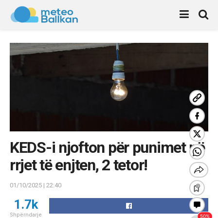
KEDS-i njofton për punimet në
rrjet të enjten, 2 tetor!
01/10/2025 | 22:40
1.7k
Shpërndarje