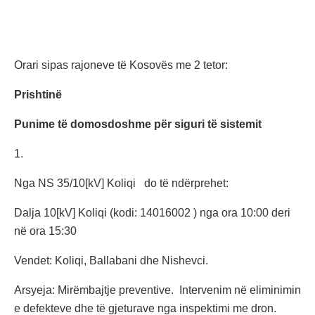
Orari sipas rajoneve të Kosovës me 2 tetor:
Prishtinë
Punime të domosdoshme për siguri të sistemit
1.
Nga NS 35/10[kV] Koliqi do të ndërprehet:
Dalja 10[kV] Koliqi (kodi: 14016002 ) nga ora 10:00 deri
në ora 15:30
Vendet: Koliqi, Ballabani dhe Nishevci.
Arsyeja: Mirëmbajtje preventive. Intervenim në eliminimin
e defekteve dhe të gjeturave nga inspektimi me dron.