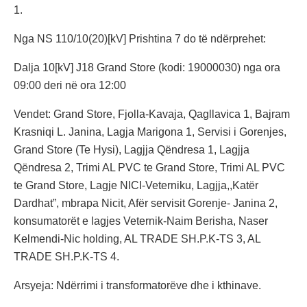
1.
Nga NS 110/10(20)[kV] Prishtina 7 do të ndërprehet:
Dalja 10[kV] J18 Grand Store (kodi: 19000030) nga ora
09:00 deri në ora 12:00
Vendet: Grand Store, Fjolla-Kavaja, Qagllavica 1, Bajram
Krasniqi L. Janina, Lagja Marigona 1, Servisi i Gorenjes,
Grand Store (Te Hysi), Lagjja Qëndresa 1, Lagjja
Qëndresa 2, Trimi AL PVC te Grand Store, Trimi AL PVC
te Grand Store, Lagje NICI-Veterniku, Lagjja,,Katër
Dardhat”, mbrapa Nicit, Afër servisit Gorenje- Janina 2,
konsumatorët e lagjes Veternik-Naim Berisha, Naser
Kelmendi-Nic holding, AL TRADE SH.P.K-TS 3, AL
TRADE SH.P.K-TS 4.
Arsyeja: Ndërrimi i transformatorëve dhe i kthinave.