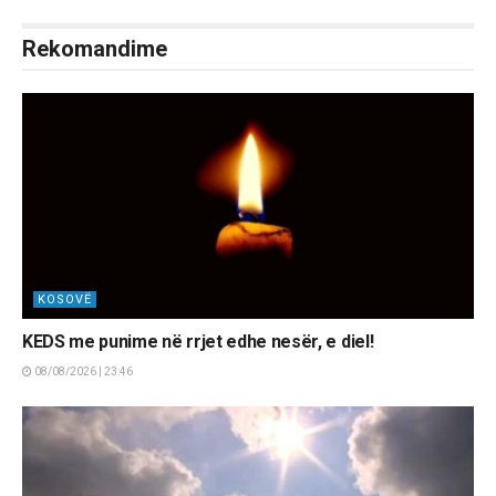
Rekomandime
KOSOVË
KEDS me punime në rrjet edhe nesër, e diel!
08/08/2026 | 23:46