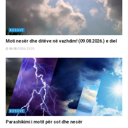
KOSOVË
Moti nesër dhe ditëve në vazhdim! (09.08.2026.) e diel
08/08/2026 | 23:33
KOSOVË
Parashikimi i motit për sot dhe nesër