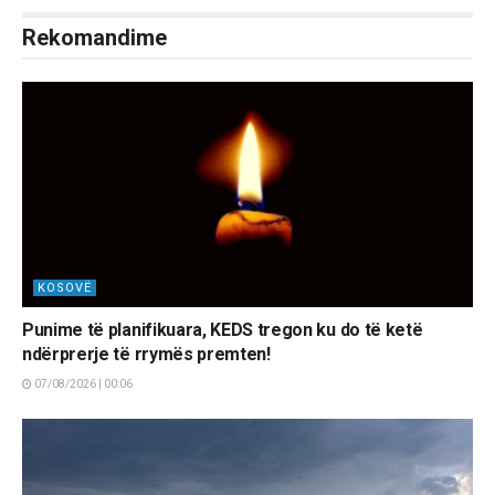
Rekomandime
KOSOVË
Punime të planifikuara, KEDS tregon ku do të ketë
ndërprerje të rrymës premten!
07/08/2026 | 00:06