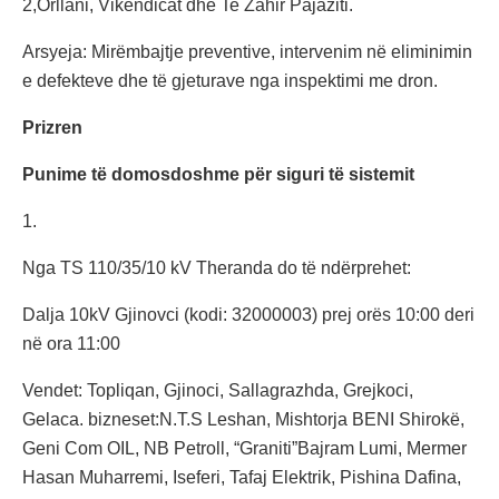
2,Orllani, Vikendicat dhe Te Zahir Pajaziti.
Arsyeja: Mirëmbajtje preventive, intervenim në eliminimin
e defekteve dhe të gjeturave nga inspektimi me dron.
Prizren
Punime të domosdoshme për siguri të sistemit
1.
Nga TS 110/35/10 kV Theranda do të ndërprehet:
Dalja 10kV Gjinovci (kodi: 32000003) prej orës 10:00 deri
në ora 11:00
Vendet: Topliqan, Gjinoci, Sallagrazhda, Grejkoci,
Gelaca. bizneset:N.T.S Leshan, Mishtorja BENI Shirokë,
Geni Com OIL, NB Petroll, “Graniti”Bajram Lumi, Mermer
Hasan Muharremi, Iseferi, Tafaj Elektrik, Pishina Dafina,