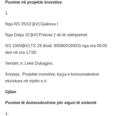
Punime në projekte investive
1
Nga NS 35/10 [kV] Gjakova I
Nga Dalja 10 [kV] Piskota 2 do të ndërprehet:
NS 10/04[kV] TS 29 (kodi: 80080016003) nga ora 09:00
deri në ora 17:00
Vendet: rr. Lekë Dukagjini.
Arsyeja: Projekte investive, kyçja e konsumatorëve
ekzistues në rrjetin e ri.
Gjilan
Punime të domosdoshme për siguri të sistemit
1.