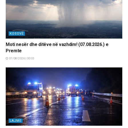
KOSOVË
Moti nesër dhe ditëve në vazhdim! (07.08.2026.) e
Premte
07/08/2026 | 00:03
LAJME