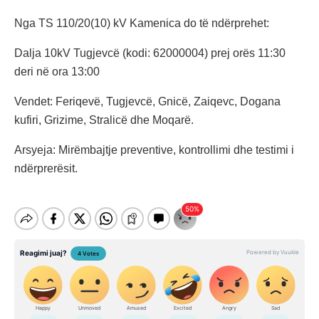
Nga TS 110/20(10) kV Kamenica do të ndërprehet:
Dalja 10kV Tugjevcë (kodi: 62000004) prej orës 11:30
deri në ora 13:00
Vendet: Feriqevë, Tugjevcë, Gnicë, Zaiqevc, Dogana
kufiri, Grizime, Stralicë dhe Moqarë.
Arsyeja: Mirëmbajtje preventive, kontrollimi dhe testimi i
ndërprerësit.