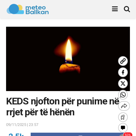
KEDS njofton për punime në
rrjet për të hënën
09/11/2025 | 23:57