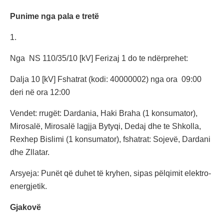
Punime nga pala e tretë
1.
Nga NS 110/35/10 [kV] Ferizaj 1 do te ndërprehet:
Dalja 10 [kV] Fshatrat (kodi: 40000002) nga ora 09:00
deri në ora 12:00
Vendet: rrugët: Dardania, Haki Braha (1 konsumator),
Mirosalë, Mirosalë lagjja Bytyqi, Dedaj dhe te Shkolla,
Rexhep Bislimi (1 konsumator), fshatrat: Sojevë, Dardani
dhe Zllatar.
Arsyeja: Punët që duhet të kryhen, sipas pëlqimit elektro-
energjetik.
Gjakovë