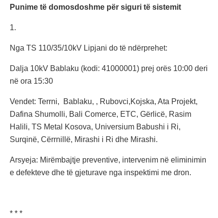
Punime të domosdoshme për siguri të sistemit
1.
Nga TS 110/35/10kV Lipjani do të ndërprehet:
Dalja 10kV Bablaku (kodi: 41000001) prej orës 10:00 deri
në ora 15:30
Vendet: Terrni, Bablaku, , Rubovci,Kojska, Ata Projekt,
Dafina Shumolli, Bali Comerce, ETC, Gërlicë, Rasim
Halili, TS Metal Kosova, Universium Babushi i Ri,
Surqinë, Cërrnillë, Mirashi i Ri dhe Mirashi.
Arsyeja: Mirëmbajtje preventive, intervenim në eliminimin
e defekteve dhe të gjeturave nga inspektimi me dron.
* * *