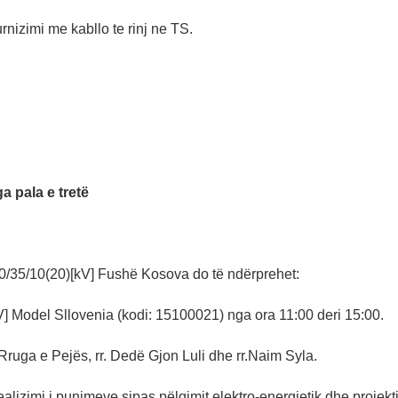
rnizimi me kabllo te rinj ne TS.
 pala e tretë
/35/10(20)[kV] Fushë Kosova do të ndërprehet:
V] Model Sllovenia (kodi: 15100021) nga ora 11:00 deri 15:00.
 Rruga e Pejës, rr. Dedë Gjon Luli dhe rr.Naim Syla.
alizimi i punimeve sipas pëlqimit elektro-energjetik dhe projekti