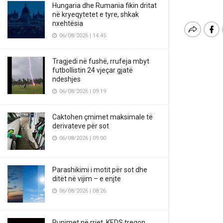
Hungaria dhe Rumania fikin dritat
në kryeqytetet e tyre, shkak
nxehtësia
06/08/2026 | 14:45
Tragjedi në fushë, rrufeja mbyt
futbollistin 24 vjeçar gjatë
ndeshjes
06/08/2026 | 09:19
Caktohen çmimet maksimale të
derivateve për sot
06/08/2026 | 09:00
Parashikimi i motit për sot dhe
ditët në vijim – e enjte
06/08/2026 | 08:26
Punimet në rrjet, KEDS tregon