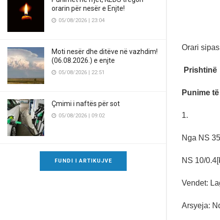
orarin për nesër e Enjte!
05/08/2026 | 23:04
Orari sipa
Moti nesër dhe ditëve në vazhdim!
(06.08.2026.) e enjte
Prishtinë
05/08/2026 | 22:51
Punime të
Çmimi i naftës për sot
1.
05/08/2026 | 09:02
Nga NS 35/
NS 10/0.4[
FUNDI I ARTIKUJVE
Vendet: Lagj
Arsyeja: Nd