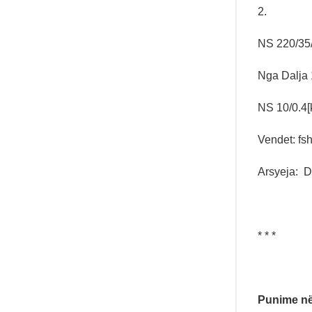
2.
NS 220/35
Nga Dalja 
NS 10/0.4[
Vendet: fsh
Arsyeja: D
* * *
Punime në