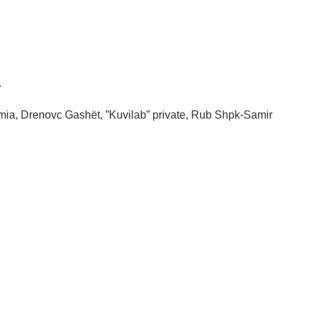
.
amia, Drenovc Gashët, ”Kuvilab” private, Rub Shpk-Samir