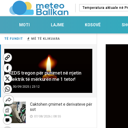
Temperatura aktuale në Pr
MOTI
LAJME
KOSOVË
SH
TË FUNDIT
MË TË KLIKUARA
KEDS tregon për punimet në rrjetin
elektrik të mërkurën me 1 tetor!
30/09/2025 | 23:12
Caktohen çmimet e derivateve për
sot
07/08/2026 | 08:55