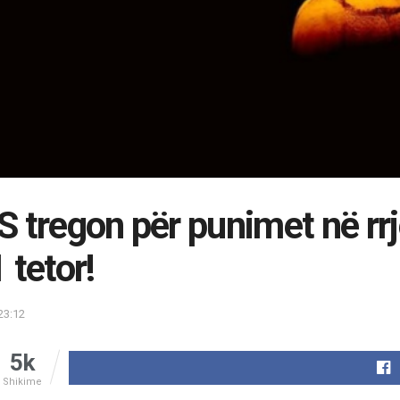
 tregon për punimet në rrj
 tetor!
23:12
5k
Shikime