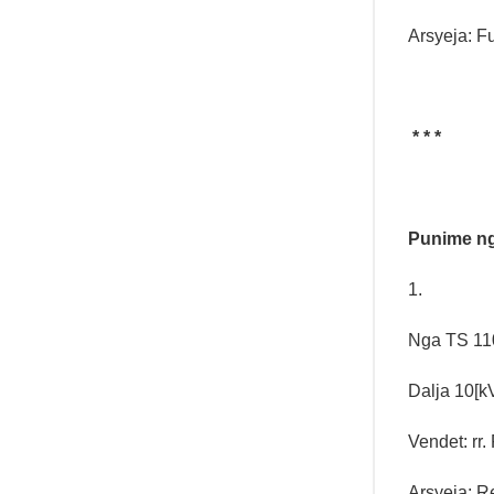
Arsyeja: Fu
* * *
Punime nga
1.
Nga TS 110
Dalja 10[k
Vendet: rr.
Arsyeja: Re