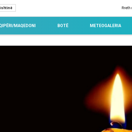
ishtinë
Rreth
QIPËRI/MAQEDONI
BOTË
METEOGALERIA