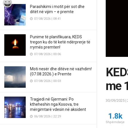
Parashikimi i motit për sot dhe
ditët në vijim – e premte
07/08/2026 | 08:41
Punime të planifikuara, KEDS
tregon ku do të ketë ndërprerje të
rrymës premten!
07/08/2026 | 00:06
KEDS
Moti nesër dhe ditëve në vazhdim!
(07.08.2026.) e Premte
me 1
07/08/2026 | 00:03
Tragjedi në Gjermani: Po
30/09/2025 | 
ktheheshin nga Kosova, tre
mërgimtarë vdesin në aksident
1.8k
06/08/2026 | 22:29
Shpërndarje