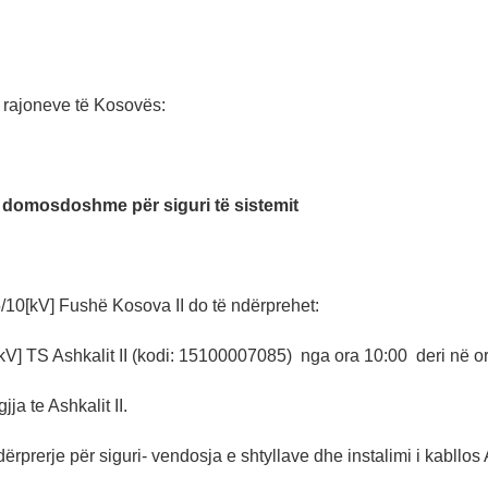
s rajoneve të Kosovës:
 domosdoshme për siguri të sistemit
10[kV] Fushë Kosova II do të ndërprehet:
kV] TS Ashkalit II (kodi: 15100007085) nga ora 10:00 deri në o
ja te Ashkalit II.
ërprerje për siguri- vendosja e shtyllave dhe instalimi i kabllos