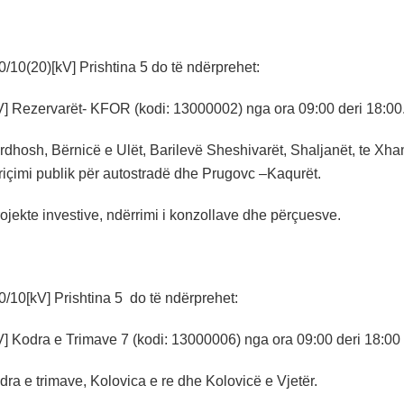
/10(20)[kV] Prishtina 5 do të ndërprehet:
V] Rezervarët- KFOR (kodi: 13000002) nga ora 09:00 deri 18:00
rdhosh, Bërnicë e Ulët, Barilevë Sheshivarët, Shaljanët, te Xh
içimi publik për autostradë dhe Prugovc –Kaqurët.
ojekte investive, ndërrimi i konzollave dhe përçuesve.
/10[kV] Prishtina 5 do të ndërprehet:
V] Kodra e Trimave 7 (kodi: 13000006) nga ora 09:00 deri 18:00
ra e trimave, Kolovica e re dhe Kolovicë e Vjetër.