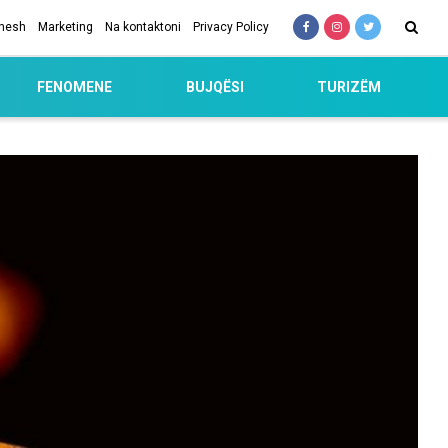
 nesh
Marketing
Na kontaktoni
Privacy Policy
FENOMENE
BUJQËSI
TURIZËM