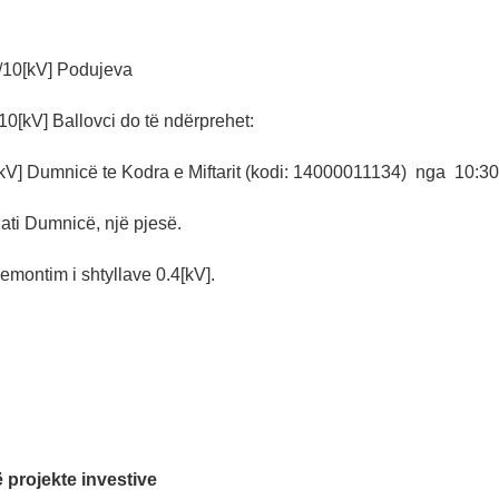
/10[kV] Podujeva
10[kV] Ballovci do të ndërprehet:
kV] Dumnicë te Kodra e Miftarit (kodi: 14000011134) nga 10:30 
ati Dumnicë, një pjesë.
emontim i shtyllave 0.4[kV].
 projekte investive