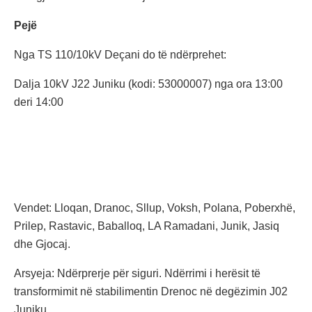
Pejë
Nga TS 110/10kV Deçani do të ndërprehet:
Dalja 10kV J22 Juniku (kodi: 53000007) nga ora 13:00
deri 14:00
Vendet: Lloqan, Dranoc, Sllup, Voksh, Polana, Poberxhë,
Prilep, Rastavic, Baballoq, LA Ramadani, Junik, Jasiq
dhe Gjocaj.
Arsyeja: Ndërprerje për siguri. Ndërrimi i herësit të
transformimit në stabilimentin Drenoc në degëzimin J02
Juniku.