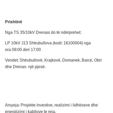
Prishtinë
Nga TS 35/10kV Drenasi do të ndërprehet:
LP 10kV J13 Shtrubullova (kodi: 16100004) nga
ora 09:00 deri 17:00
Vendet: Shtrubullovë, Krajkovë, Domanek, Baicë, Obri
dhe Drenas- një pjesë.
Arsyeja: Projekte investive, realizimi i lidhëseve dhe
energjizimi i kabllove te reja.