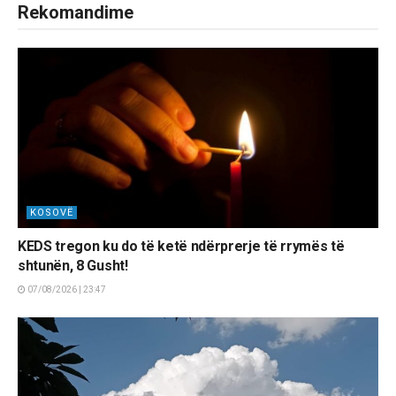
Rekomandime
KOSOVË
KEDS tregon ku do të ketë ndërprerje të rrymës të
shtunën, 8 Gusht!
07/08/2026 | 23:47