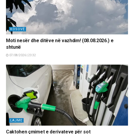
KOSOVË
Moti nesër dhe ditëve në vazhdim! (08.08.2026.) e
shtunë
07/08/2026 | 23:32
LAJME
Caktohen çmimet e derivateve për sot