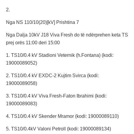
2.
Nga NS 110/10(20)[kV] Prishtina 7
Nga Dalja 10kV J18 Viva Fresh do të ndërprehen keta TS
prej orës 11:00 deri 15:00
1. TS10/0.4 kV Stadioni Veternik (h.Fontana) (kodi:
19000089052)
2. TS10/0.4 kV EXDC-2 Kujtim Svirca (kodi:
19000089058)
3. TS10/0.4 kV Viva Fresh-Faton Ibrahimi (kodi:
19000089083)
4. TS10/0.4 kV Skender Mramor (kodi: 19000089110)
5. TS10/0.4kV Valoni Petroll (kodi: 19000089134)