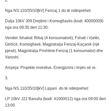
2.
Nga NS 110/35/10[kV] Ferizaj 1 do të ndërprehet:
Dalja 10kV J09 Drejtimi i Komogllavës (kodi: 40000009)
nga ora 09:30 deri 11:30.
Vendet: fshatrat: Bibaj (4 konsumatorë), Fshati i Vjetër,
Gërlicë, Komogllavë, Magjistralja Ferizaj-Kaçanik (një
pjesë), Magjistralja Prishtinë-Ferizaj (1 konsumator) dhe
Varoshi.
Arsyeja: Projekte investive. Energjizimi i linjës së re.
3.
Nga NS 110/35/10[kV] Lipjani do të ndërprehet:
LP 10kV J22 Banulla (kodi: 41000012) nga ora 09:00 deri
13:00