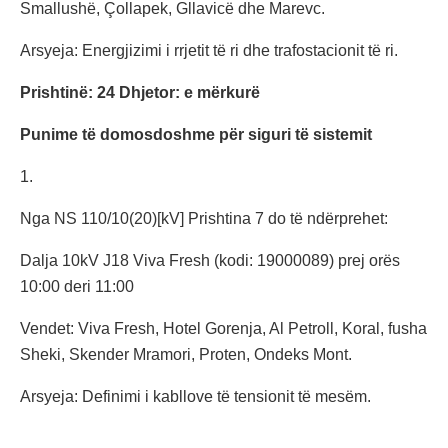
Smallushë, Çollapek, Gllavicë dhe Marevc.
Arsyeja: Energjizimi i rrjetit të ri dhe trafostacionit të ri.
Prishtinë: 24 Dhjetor: e mërkurë
Punime të domosdoshme për siguri të sistemit
1.
Nga NS 110/10(20)[kV] Prishtina 7 do të ndërprehet:
Dalja 10kV J18 Viva Fresh (kodi: 19000089) prej orës
10:00 deri 11:00
Vendet: Viva Fresh, Hotel Gorenja, Al Petroll, Koral, fusha
Sheki, Skender Mramori, Proten, Ondeks Mont.
Arsyeja: Definimi i kabllove të tensionit të mesëm.