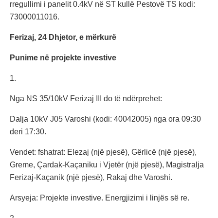
rregullimi i panelit 0.4kV në ST kullë Pestovë TS kodi:
73000011016.
Ferizaj, 24 Dhjetor, e mërkurë
Punime në projekte investive
1.
Nga NS 35/10kV Ferizaj III do të ndërprehet:
Dalja 10kV J05 Varoshi (kodi: 40042005) nga ora 09:30
deri 17:30.
Vendet: fshatrat: Elezaj (një pjesë), Gërlicë (një pjesë),
Greme, Çardak-Kaçaniku i Vjetër (një pjesë), Magistralja
Ferizaj-Kaçanik (një pjesë), Rakaj dhe Varoshi.
Arsyeja: Projekte investive. Energjizimi i linjës së re.