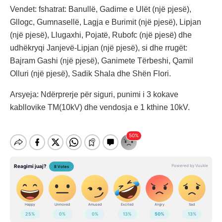
Vendet: fshatrat: Banullë, Gadime e Ulët (një pjesë),
Gllogc, Gumnasellë, Lagja e Burimit (një pjesë), Lipjan
(një pjesë), Llugaxhi, Pojatë, Rubofc (një pjesë) dhe
udhëkryqi Janjevë-Lipjan (një pjesë), si dhe rrugët:
Bajram Gashi (një pjesë), Ganimete Tërbeshi, Qamil
Olluri (një pjesë), Sadik Shala dhe Shën Flori.
Arsyeja: Ndërprerje për siguri, punimi i 3 kokave
kabllovike TM(10kV) dhe vendosja e 1 kthine 10kV.