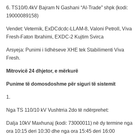
6. TS10/0.4kV Bajram N Gashani “Al-Trade” shpk (kodi:
19000089158)
Vendet: Veternik, ExDCdcdc-LLAM-8, Valoni Petroll, Viva
Fresh-Faton Ibrahimi, EXDC-2 Kujtim Svirca
Arsyeja: Punimi i lidhëseve XHE tek Stabilimenti Viva
Fresh.
Mitrovicë 24 dhjetor, e mërkurë
Punime të domosdoshme për siguri të sistemit
1.
Nga TS 110/10 kV Vushtrria 2do të ndërprehet:
Dalja 10kV Maxhunaj (kodi: 73000011) në dy termine nga
ora 10:15 deri 10:30 dhe nga ora 15:45 deri 16:00