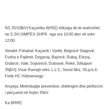
NS 35/10[kV] Kaçaniku II(H02) shkyqja do te realizohet
ne S.SH.SIMPEX-SHPK nga ora 10:00 deri në orën
12:00.
Vendet: Fshatrat: Kaçanik i Vjetër, Begracë Stagovë,
Fusha e Pajtimit, Doganaj, Bajnicë, Rakaj, Elezaj,
Grabicë, Vatë, Soponicë, Dubravë, Rekë, Silkapori
35[kV]; Visar Ramajli reks. L.L.C, Senol Ilkiz, Sh,p.k,X-
Forte HC Hidroenergji.
Arsyeja: Mirëmbajtje preventive, shtrëngim dhe përforcim
i përçuesit në linjën 35kV.
Ka BRRE.