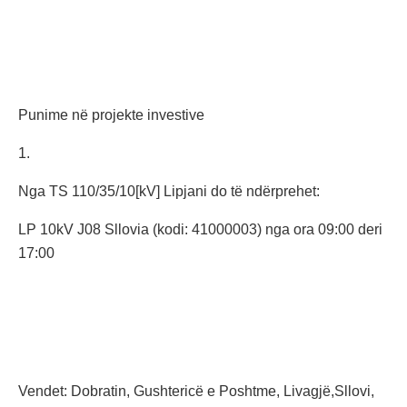
Punime në projekte investive
1.
Nga TS 110/35/10[kV] Lipjani do të ndërprehet:
LP 10kV J08 Sllovia (kodi: 41000003) nga ora 09:00 deri
17:00
Vendet: Dobratin, Gushtericë e Poshtme, Livagjë,Sllovi,