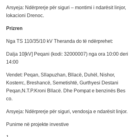
Arsyeja: Ndërprerje për siguri – montimi i ndarësit linjor,
lokacioni Drenoc.
Prizren
Nga TS 110/35/10 kV Theranda do të ndërprehet:
Dalja 10[kV] Peqani (kodi: 32000007) nga ora 10:00 deri
14:00
Vendet: Peqan, Sllapuzhan, Bllacë, Duhël, Nishor,
Kosterrc, Breshancë, Semetishtë, Gurthyesi Destani
Peqan,N.T.P.Kroni Bllacë. Dhe Pompat e benzinës Bes
co.
Arsyeja: Ndërprerje për siguri, vendosja e ndarësit linjor.
Punime në projekte investive