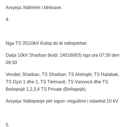
Arsyeja: Ndërrimi i kthinave.
4.
Nga TS 35/10kV Koliqi do të ndërprehet:
Dalja 10kV Sharban (kodi: 14016003) nga ora 07:30 deri
09:30
Vendet: Sharban, TS Sharban, TS Alshiqët, TS Halabak,
TS Dyzi 1 dhe 2, TS Tërrnavë, TS Vanovcë dhe TS
Bellopojë 1,2,3,4 TS Private (Bellopojë).
Arsyeja: Ndërprerje për siguri- rregullimi i ndarësit 10 kV.
5.