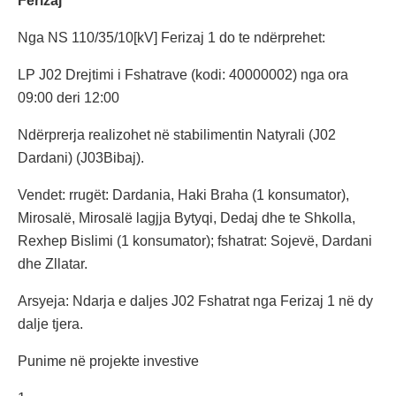
Ferizaj
Nga NS 110/35/10[kV] Ferizaj 1 do te ndërprehet:
LP J02 Drejtimi i Fshatrave (kodi: 40000002) nga ora
09:00 deri 12:00
Ndërprerja realizohet në stabilimentin Natyrali (J02
Dardani) (J03Bibaj).
Vendet: rrugët: Dardania, Haki Braha (1 konsumator),
Mirosalë, Mirosalë lagjja Bytyqi, Dedaj dhe te Shkolla,
Rexhep Bislimi (1 konsumator); fshatrat: Sojevë, Dardani
dhe Zllatar.
Arsyeja: Ndarja e daljes J02 Fshatrat nga Ferizaj 1 në dy
dalje tjera.
Punime në projekte investive