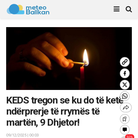
KEDS tregon se ku do të ketë
ndërprerje të rrymës të
martën, 9 Dhjetor!
09/12/2025 | 00:03