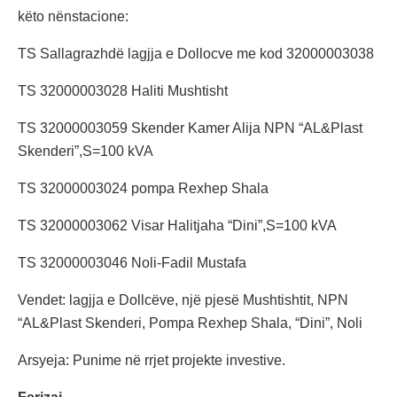
këto nënstacione:
TS Sallagrazhdë lagjja e Dollocve me kod 32000003038
TS 32000003028 Haliti Mushtisht
TS 32000003059 Skender Kamer Alija NPN “AL&Plast
Skenderi”,S=100 kVA
TS 32000003024 pompa Rexhep Shala
TS 32000003062 Visar Halitjaha “Dini”,S=100 kVA
TS 32000003046 Noli-Fadil Mustafa
Vendet: lagjja e Dollcëve, një pjesë Mushtishtit, NPN
“AL&Plast Skenderi, Pompa Rexhep Shala, “Dini”, Noli
Arsyeja: Punime në rrjet projekte investive.