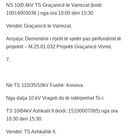
NS 10/0.4kV TS Graçanicë te Varrezat (kodi:
10014003036 ) nga ora 10:00 deri 15:30
Vendet: Graçanicë te Varrezat.
Arsyeja: Demontimi i rrjetit të vjetër pas përfundimit të
projektit – M.25.01.032 Projekti Graçanicë Vorret.
7.
Në TS 110/35/10kV Fushë- Kosova
Nga dalja 10 kV Vragoli do të ndërprehet Ts-i:
TS 10/04kV Ashkalit II (kodi: 15100007085) nga ora
10:30 deri 15:30.
Vendet: TS Ashkalitë II.