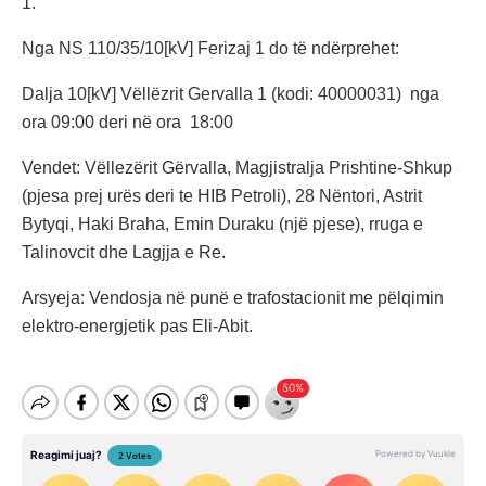
1.
Nga NS 110/35/10[kV] Ferizaj 1 do të ndërprehet:
Dalja 10[kV] Vëllëzrit Gervalla 1 (kodi: 40000031) nga
ora 09:00 deri në ora 18:00
Vendet: Vëllezërit Gërvalla, Magjistralja Prishtine-Shkup
(pjesa prej urës deri te HIB Petroli), 28 Nëntori, Astrit
Bytyqi, Haki Braha, Emin Duraku (një pjese), rruga e
Talinovcit dhe Lagjja e Re.
Arsyeja: Vendosja në punë e trafostacionit me pëlqimin
elektro-energjetik pas Eli-Abit.