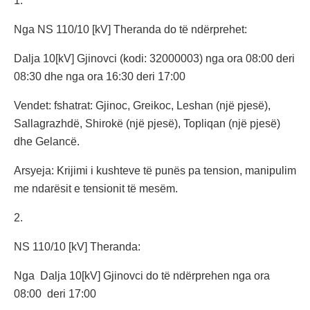
1.
Nga NS 110/10 [kV] Theranda do të ndërprehet:
Dalja 10[kV] Gjinovci (kodi: 32000003) nga ora 08:00 deri
08:30 dhe nga ora 16:30 deri 17:00
Vendet: fshatrat: Gjinoc, Greikoc, Leshan (një pjesë),
Sallagrazhdë, Shirokë (një pjesë), Topliqan (një pjesë)
dhe Gelancë.
Arsyeja: Krijimi i kushteve të punës pa tension, manipulim
me ndarësit e tensionit të mesëm.
2.
NS 110/10 [kV] Theranda:
Nga Dalja 10[kV] Gjinovci do të ndërprehen nga ora
08:00 deri 17:00