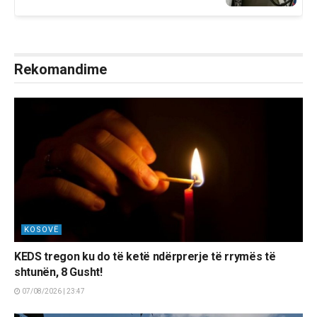
Rekomandime
KOSOVË
KEDS tregon ku do të ketë ndërprerje të rrymës të
shtunën, 8 Gusht!
07/08/2026 | 23:47