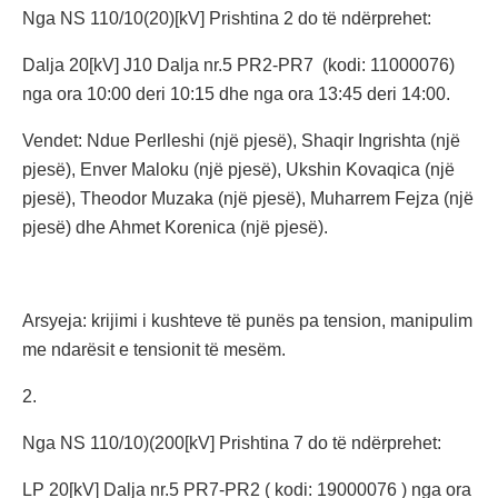
Nga NS 110/10(20)[kV] Prishtina 2 do të ndërprehet:
Dalja 20[kV] J10 Dalja nr.5 PR2-PR7 (kodi: 11000076)
nga ora 10:00 deri 10:15 dhe nga ora 13:45 deri 14:00.
Vendet: Ndue Perlleshi (një pjesë), Shaqir Ingrishta (një
pjesë), Enver Maloku (një pjesë), Ukshin Kovaqica (një
pjesë), Theodor Muzaka (një pjesë), Muharrem Fejza (një
pjesë) dhe Ahmet Korenica (një pjesë).
Arsyeja: krijimi i kushteve të punës pa tension, manipulim
me ndarësit e tensionit të mesëm.
2.
Nga NS 110/10)(200[kV] Prishtina 7 do të ndërprehet:
LP 20[kV] Dalja nr.5 PR7-PR2 ( kodi: 19000076 ) nga ora