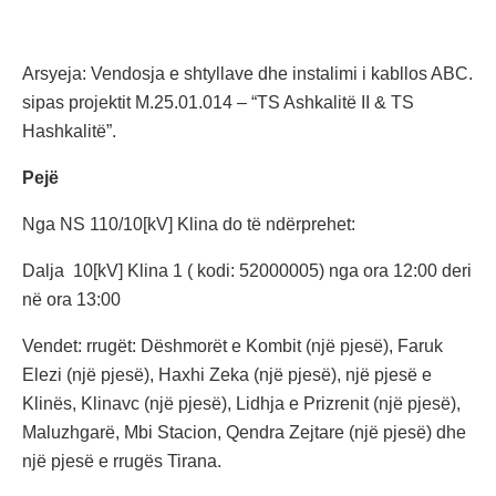
Arsyeja: Vendosja e shtyllave dhe instalimi i kabllos ABC.
sipas projektit M.25.01.014 – “TS Ashkalitë II & TS
Hashkalitë”.
Pejë
Nga NS 110/10[kV] Klina do të ndërprehet:
Dalja 10[kV] Klina 1 ( kodi: 52000005) nga ora 12:00 deri
në ora 13:00
Vendet: rrugët: Dëshmorët e Kombit (një pjesë), Faruk
Elezi (një pjesë), Haxhi Zeka (një pjesë), një pjesë e
Klinës, Klinavc (një pjesë), Lidhja e Prizrenit (një pjesë),
Maluzhgarë, Mbi Stacion, Qendra Zejtare (një pjesë) dhe
një pjesë e rrugës Tirana.