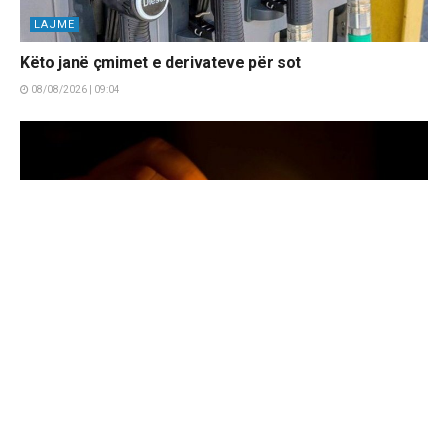
LAJME
Këto janë çmimet e derivateve për sot
08/08/2026 | 09:04
▼
KOSOVË
KEDS tregon ku do të ketë ndërprerje të rrymës të
shtunën, 8 Gusht!
07/08/2026 | 23:47