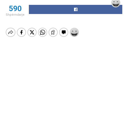
590
Shpërndarje