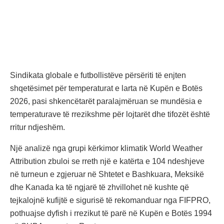
Sindikata globale e futbollistëve përsëriti të enjten
shqetësimet për temperaturat e larta në Kupën e Botës
2026, pasi shkencëtarët paralajmëruan se mundësia e
temperaturave të rrezikshme për lojtarët dhe tifozët është
rritur ndjeshëm.
Një analizë nga grupi kërkimor klimatik World Weather
Attribution zbuloi se rreth një e katërta e 104 ndeshjeve
në turneun e zgjeruar në Shtetet e Bashkuara, Meksikë
dhe Kanada ka të ngjarë të zhvillohet në kushte që
tejkalojnë kufijtë e sigurisë të rekomanduar nga FIFPRO,
pothuajse dyfish i rrezikut të parë në Kupën e Botës 1994