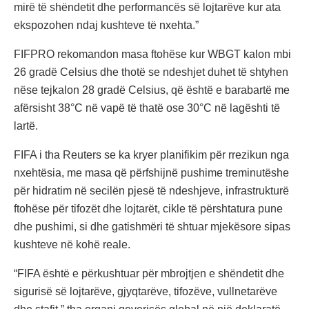
mirë të shëndetit dhe performancës së lojtarëve kur ata
ekspozohen ndaj kushteve të nxehta.”
FIFPRO rekomandon masa ftohëse kur WBGT kalon mbi
26 gradë Celsius dhe thotë se ndeshjet duhet të shtyhen
nëse tejkalon 28 gradë Celsius, që është e barabartë me
afërsisht 38°C në vapë të thatë ose 30°C në lagështi të
lartë.
FIFA i tha Reuters se ka kryer planifikim për rrezikun nga
nxehtësia, me masa që përfshijnë pushime treminutëshe
për hidratim në secilën pjesë të ndeshjeve, infrastrukturë
ftohëse për tifozët dhe lojtarët, cikle të përshtatura pune
dhe pushimi, si dhe gatishmëri të shtuar mjekësore sipas
kushteve në kohë reale.
“FIFA është e përkushtuar për mbrojtjen e shëndetit dhe
sigurisë së lojtarëve, gjyqtarëve, tifozëve, vullnetarëve