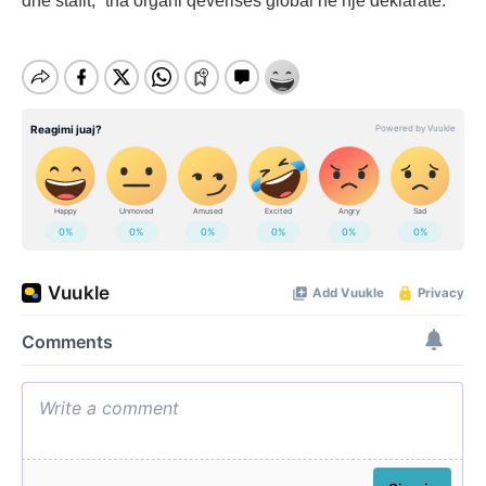
dhe stafit,” tha organi qeverisës global në një deklaratë.