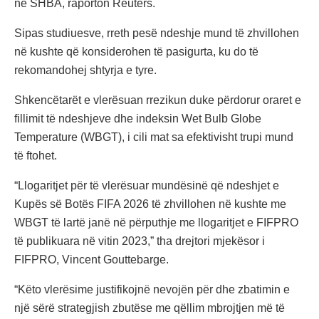
në SHBA, raporton Reuters.
Sipas studiuesve, rreth pesë ndeshje mund të zhvillohen
në kushte që konsiderohen të pasigurta, ku do të
rekomandohej shtyrja e tyre.
Shkencëtarët e vlerësuan rrezikun duke përdorur oraret e
fillimit të ndeshjeve dhe indeksin Wet Bulb Globe
Temperature (WBGT), i cili mat sa efektivisht trupi mund
të ftohet.
“Llogaritjet për të vlerësuar mundësinë që ndeshjet e
Kupës së Botës FIFA 2026 të zhvillohen në kushte me
WBGT të lartë janë në përputhje me llogaritjet e FIFPRO
të publikuara në vitin 2023,” tha drejtori mjekësor i
FIFPRO, Vincent Gouttebarge.
“Këto vlerësime justifikojnë nevojën për dhe zbatimin e
një sërë strategjish zbutëse me qëllim mbrojtjen më të