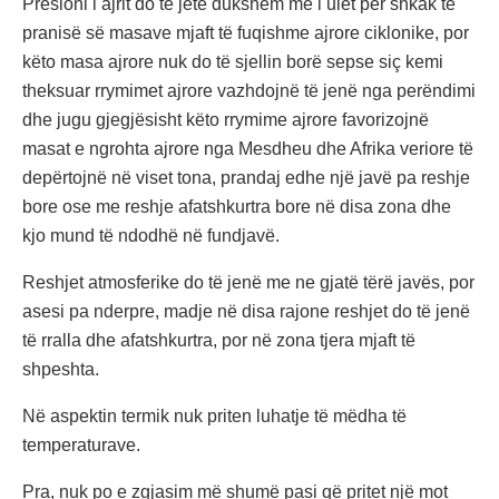
Presioni i ajrit do të jetë dukshëm më i ulët për shkak të
pranisë së masave mjaft të fuqishme ajrore ciklonike, por
këto masa ajrore nuk do të sjellin borë sepse siç kemi
theksuar rrymimet ajrore vazhdojnë të jenë nga perëndimi
dhe jugu gjegjësisht këto rrymime ajrore favorizojnë
masat e ngrohta ajrore nga Mesdheu dhe Afrika veriore të
depërtojnë në viset tona, prandaj edhe një javë pa reshje
bore ose me reshje afatshkurtra bore në disa zona dhe
kjo mund të ndodhë në fundjavë.
Reshjet atmosferike do të jenë me ne gjatë tërë javës, por
asesi pa nderpre, madje në disa rajone reshjet do të jenë
të rralla dhe afatshkurtra, por në zona tjera mjaft të
shpeshta.
Në aspektin termik nuk priten luhatje të mëdha të
temperaturave.
Pra, nuk po e zgjasim më shumë pasi që pritet një mot