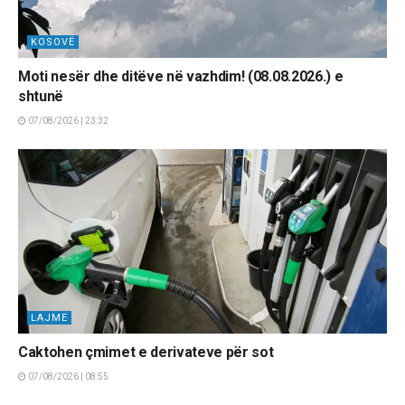
KOSOVË
Moti nesër dhe ditëve në vazhdim! (08.08.2026.) e
shtunë
07/08/2026 | 23:32
LAJME
Caktohen çmimet e derivateve për sot
07/08/2026 | 08:55