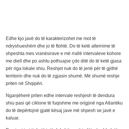
Edhe kjo javë do të karakterizohet me mot të
ndryshueshëm dhe jo të ftohtë. Do të ketë alternime të
shpeshta mes vranësirave e më rrallë intervaleve kohore
me diell dhe po ashtu pothuajse çdo ditë do të ketë gjasa
për riga lokale shiu. Reshjet nuk do të jenë për të gjithë
territorin dhe nuk do të zgjasin shumë. Më shumë reshje
priten në Shqipëri.
Nganjëherë priten edhe intervale reshjesh të dendura
shiu pasi që ciklone të fuqishme me origjinë nga Atlantiku
do të depërtojnë gjatë kësaj jave më shpesh se javë e
kaluar.