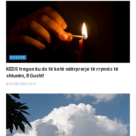
KOSOVË
KEDS tregon ku do të ketë ndërprerje të rrymës të
shtunën, 8 Gusht!
07/08/2026 | 23:47