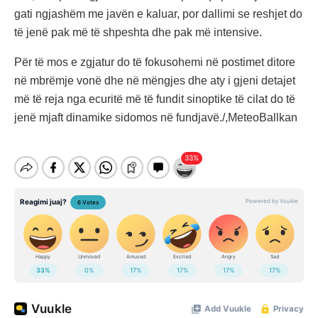
gati ngjashëm me javën e kaluar, por dallimi se reshjet do
të jenë pak më të shpeshta dhe pak më intensive.
Për të mos e zgjatur do të fokusohemi në postimet ditore
në mbrëmje vonë dhe në mëngjes dhe aty i gjeni detajet
më të reja nga ecuritë më të fundit sinoptike të cilat do të
jenë mjaft dinamike sidomos në fundjavë./,MeteoBallkan