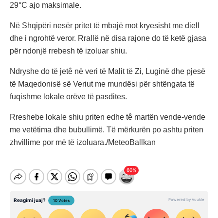
29°C ajo maksimale.
Në Shqipëri nesër pritet të mbajë mot kryesisht me diell
dhe i ngrohtë veror. Rrallë në disa rajone do të ketë gjasa
për ndonjë rrebesh të izoluar shiu.
Ndryshe do të jetê në veri të Malit të Zi, Luginë dhe pjesë
të Maqedonisë së Veriut me mundësi për shtëngata të
fuqishme lokale orëve të pasdites.
Rreshebe lokale shiu priten edhe tê martën vende-vende
me vetëtima dhe bubullimë. Të mërkurën po ashtu priten
zhvillime por më të izoluara./MeteoBallkan