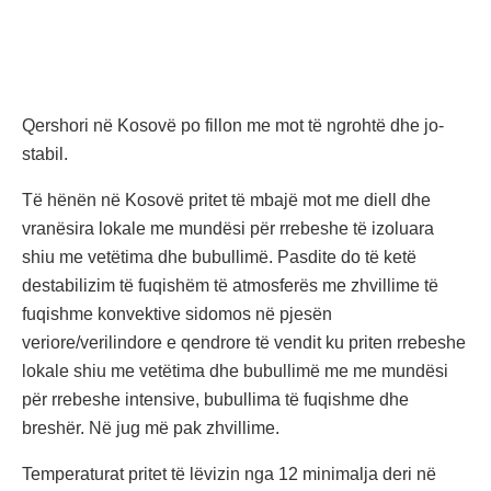
Qershori në Kosovë po fillon me mot të ngrohtë dhe jo-
stabil.
Të hënën në Kosovë pritet të mbajë mot me diell dhe
vranësira lokale me mundësi për rrebeshe të izoluara
shiu me vetëtima dhe bubullimë. Pasdite do të ketë
destabilizim të fuqishëm të atmosferës me zhvillime të
fuqishme konvektive sidomos në pjesën
veriore/verilindore e qendrore të vendit ku priten rrebeshe
lokale shiu me vetëtima dhe bubullimë me me mundësi
për rrebeshe intensive, bubullima të fuqishme dhe
breshër. Në jug më pak zhvillime.
Temperaturat pritet të lëvizin nga 12 minimalja deri në