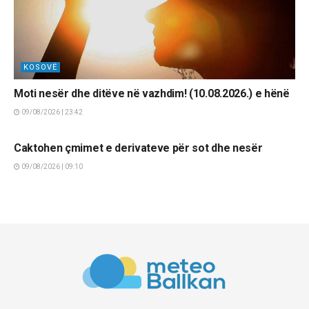
KOSOVË
Moti nesër dhe ditëve në vazhdim! (10.08.2026.) e hënë
09/08/2026 | 23:42
LAJME
Caktohen çmimet e derivateve për sot dhe nesër
09/08/2026 | 09:10