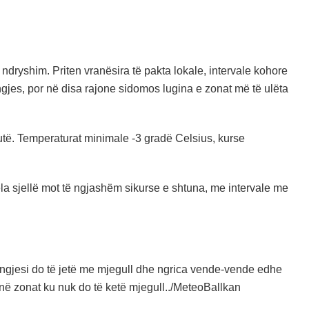
ndryshim. Priten vranësira të pakta lokale, intervale kohore
gjes, por në disa rajone sidomos lugina e zonat më të ulëta
utë. Temperaturat minimale -3 gradë Celsius, kurse
la sjellë mot të ngjashëm sikurse e shtuna, me intervale me
. Mëngjesi do të jetë me mjegull dhe ngrica vende-vende edhe
ta në zonat ku nuk do të ketë mjegull../MeteoBallkan