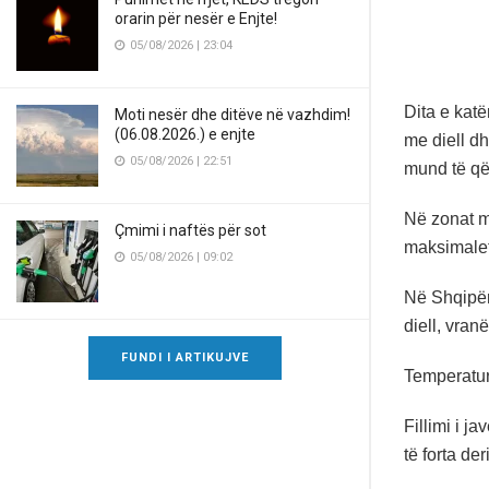
orarin për nesër e Enjte!
05/08/2026 | 23:04
Dita e katë
Moti nesër dhe ditëve në vazhdim!
(06.08.2026.) e enjte
me diell d
05/08/2026 | 22:51
mund të që
Në zonat m
Çmimi i naftës për sot
maksimalet
05/08/2026 | 09:02
Në Shqipër
diell, vran
FUNDI I ARTIKUJVE
Temperatur
Fillimi i j
të forta de