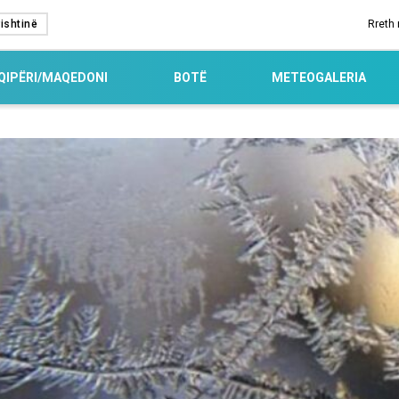
ishtinë
Rreth
QIPËRI/MAQEDONI
BOTË
METEOGALERIA