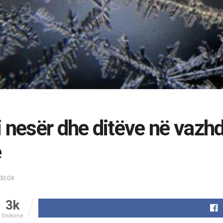
 nesër dhe ditëve në vazh
e
00:04
3k
Shikime