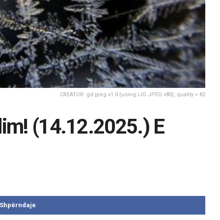
CREATOR: gd-jpeg v1.0 (using IJG JPEG v80), quality = 82
dim! (14.12.2025.) E
Shpërndaje