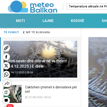
Temperatura aktuale në Pr
MOTI
LAJME
KOSOVË
SH
TË FUNDIT
MË TË KLIKUARA
Moti nesër dhe ditëve në vazhdim!
(14.12.2025.) E diele
14/12/2025 | 00:04
Caktohen çmimet e derivateve për
sot
07/08/2026 | 08:55