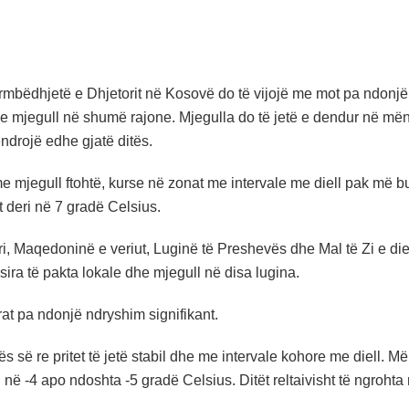
rmbëdhjetë e Dhjetorit në Kosovë do të vijojë me mot pa ndonjë 
he mjegull në shumë rajone. Mjegulla do të jetë e dendur në mën
ndrojë edhe gjatë ditës.
e mjegull ftohtë, kurse në zonat me intervale me diell pak më b
 deri në 7 gradë Celsius.
i, Maqedoninë e veriut, Luginë të Preshevës dhe Mal të Zi e die
ësira të pakta lokale dhe mjegull në disa lugina.
at pa ndonjë ndryshim signifikant.
avës së re pritet të jetë stabil dhe me intervale kohore me diell
ri në -4 apo ndoshta -5 gradë Celsius. Ditët reltaivisht të ngroh