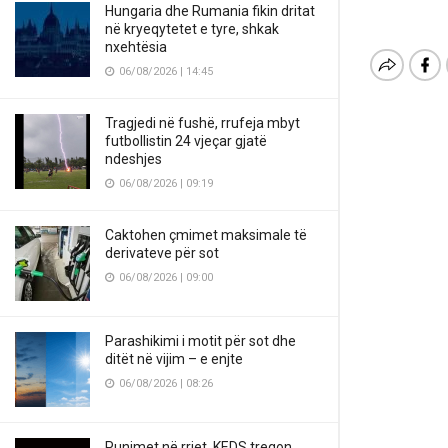
Hungaria dhe Rumania fikin dritat
në kryeqytetet e tyre, shkak
nxehtësia
06/08/2026 | 14:45
Tragjedi në fushë, rrufeja mbyt
futbollistin 24 vjeçar gjatë
ndeshjes
06/08/2026 | 09:19
Caktohen çmimet maksimale të
derivateve për sot
06/08/2026 | 09:00
Parashikimi i motit për sot dhe
ditët në vijim – e enjte
06/08/2026 | 08:26
Punimet në rrjet, KEDS tregon