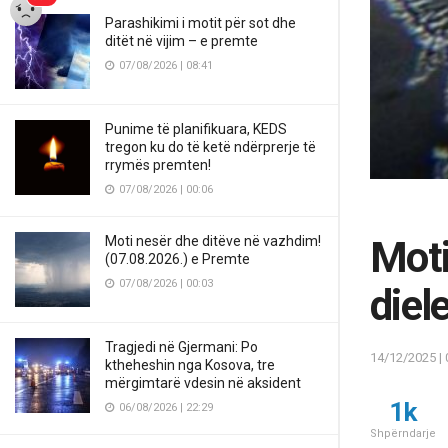
Parashikimi i motit për sot dhe
ditët në vijim – e premte
07/08/2026 | 08:41
Punime të planifikuara, KEDS
tregon ku do të ketë ndërprerje të
rrymës premten!
07/08/2026 | 00:06
Moti nesër dhe ditëve në vazhdim!
Moti
(07.08.2026.) e Premte
07/08/2026 | 00:03
diel
Tragjedi në Gjermani: Po
14/12/2025 | 
ktheheshin nga Kosova, tre
mërgimtarë vdesin në aksident
1k
06/08/2026 | 22:29
Shpërndarje