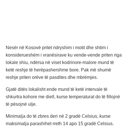
Nesër në Kosovë pritet ndryshim i motit dhe shtim i
konsiderueshëm i vranësirave ku vende-vende priten riga
lokale shiu, ndërsa në viset kodrinore-malore mund të
ketë reshje të herëpashershme bore. Pak më shumë
reshje priten orëve të pasdites dhe mbrëmjes.
Gjatë ditës lokalisht ende mund të ketë intervale të
shkurtra kohore me diell, kurse temperaturat do të fillojnë
të pësojnë ulje.
Minimalja do të zbres deri në 2 gradë Celsius, kurse
maksimalja parashihet rreth 14 apo 15 gradë Celsius.