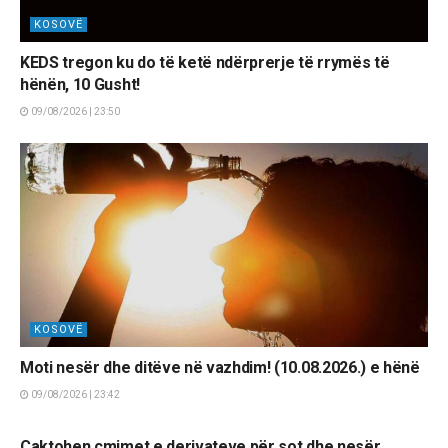
KOSOVË
KEDS tregon ku do të ketë ndërprerje të rrymës të
hënën, 10 Gusht!
09/08/2026 | 23:50
KOSOVË
Moti nesër dhe ditëve në vazhdim! (10.08.2026.) e hënë
09/08/2026 | 23:42
LAJME
Caktohen çmimet e derivateve për sot dhe nesër