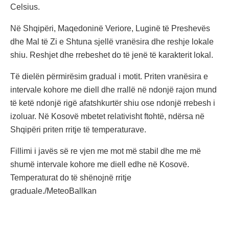
Celsius.
Në Shqipëri, Maqedoninë Veriore, Luginë të Preshevës
dhe Mal të Zi e Shtuna sjellë vranësira dhe reshje lokale
shiu. Reshjet dhe rrebeshet do të jenë të karakterit lokal.
Të dielën përmirësim gradual i motit. Priten vranësira e
intervale kohore me diell dhe rrallë në ndonjë rajon mund
të ketë ndonjë rigë afatshkurtër shiu ose ndonjë rrebesh i
izoluar. Në Kosovë mbetet relativisht ftohtë, ndërsa në
Shqipëri priten rritje të temperaturave.
Fillimi i javës së re vjen me mot më stabil dhe me më
shumë intervale kohore me diell edhe në Kosovë.
Temperaturat do të shënojnë rritje
graduale./MeteoBallkan