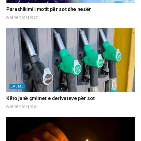
Parashikimi i motit për sot dhe nesër
08/08/2026 | 09:37
LAJME
Këto janë çmimet e derivateve për sot
08/08/2026 | 09:04