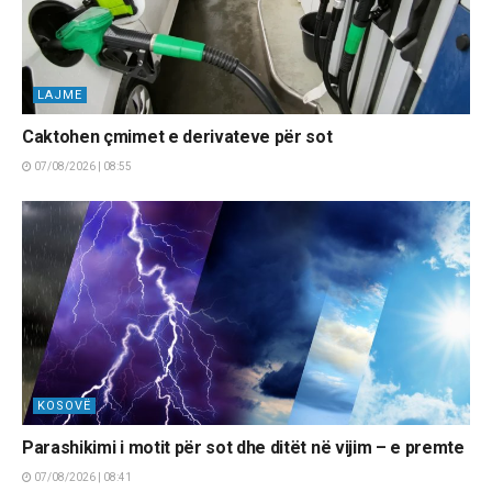
LAJME
Caktohen çmimet e derivateve për sot
07/08/2026 | 08:55
KOSOVË
Parashikimi i motit për sot dhe ditët në vijim – e premte
07/08/2026 | 08:41