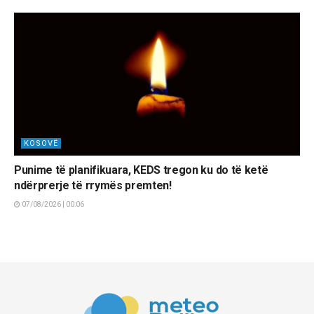
KOSOVË
Punime të planifikuara, KEDS tregon ku do të ketë
ndërprerje të rrymës premten!
07/08/2026 | 00:06