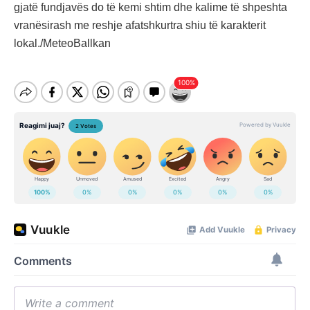
gjatë fundjavës do të kemi shtim dhe kalime të shpeshta
vranësirash me reshje afatshkurtra shiu të karakterit
lokal./MeteoBallkan