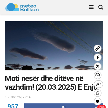
Moti nesër dhe ditëve në
vazhdim! (20.03.2025) E Enjte
19/03/2025 | 22:14
957