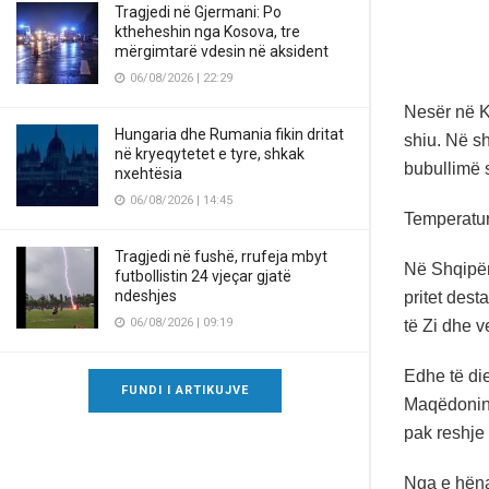
Tragjedi në Gjermani: Po
ktheheshin nga Kosova, tre
mërgimtarë vdesin në aksident
06/08/2026 | 22:29
Nesër në Ko
Hungaria dhe Rumania fikin dritat
shiu. Në s
në kryeqytetet e tyre, shkak
bubullimë 
nxehtësia
06/08/2026 | 14:45
Temperatura
Tragjedi në fushë, rrufeja mbyt
Në Shqipër
futbollistin 24 vjeçar gjatë
ndeshjes
pritet des
06/08/2026 | 09:19
të Zi dhe 
Edhe të di
FUNDI I ARTIKUJVE
Maqëdoninë
pak reshje
Nga e hëna 