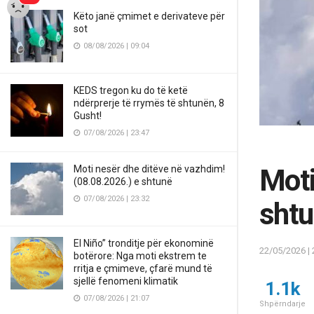
Këto janë çmimet e derivateve për
sot
08/08/2026 | 09:04
KEDS tregon ku do të ketë
ndërprerje të rrymës të shtunën, 8
Gusht!
07/08/2026 | 23:47
Moti nesër dhe ditëve në vazhdim!
Moti
(08.08.2026.) e shtunë
07/08/2026 | 23:32
sht
El Niño” tronditje për ekonominë
22/05/2026 | 
botërore: Nga moti ekstrem te
rritja e çmimeve, çfarë mund të
sjellë fenomeni klimatik
1.1k
07/08/2026 | 21:07
Shpërndarje