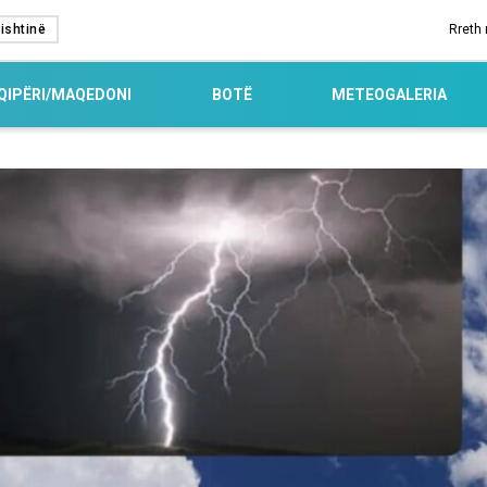
ishtinë
Rreth
QIPËRI/MAQEDONI
BOTË
METEOGALERIA