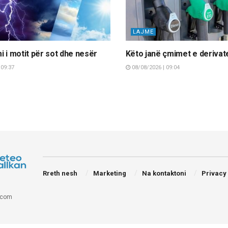
LAJME
i i motit për sot dhe nesër
Këto janë çmimet e derivat
 09:37
08/08/2026 | 09:04
Rreth nesh
Marketing
Na kontaktoni
Privacy
.com