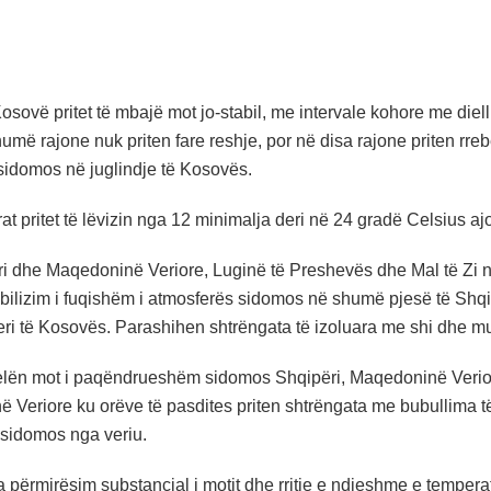
sovë pritet të mbajë mot jo-stabil, me intervale kohore me diel
humë rajone nuk priten fare reshje, por në disa rajone priten r
sidomos në juglindje të Kosovës.
t pritet të lëvizin nga 12 minimalja deri në 24 gradë Celsius a
i dhe Maqedoninë Veriore, Luginë të Preshevës dhe Mal të Zi ne
tabilizim i fuqishëm i atmosferës sidomos në shumë pjesë të S
veri të Kosovës. Parashihen shtrëngata të izoluara me shi dhe m
elën mot i paqëndrueshëm sidomos Shqipëri, Maqedoninë Verio
 Veriore ku orëve të pasdites priten shtrëngata me bubullima
 sidomos nga veriu.
përmirësim substancial i motit dhe rritje e ndjeshme e temperat