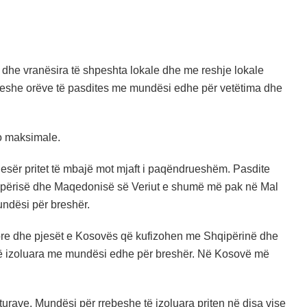
l dhe vranësira të shpeshta lokale dhe me reshje lokale
rebeshe orëve të pasdites me mundësi edhe për vetëtima dhe
jo maksimale.
sër pritet të mbajë mot mjaft i paqëndrueshëm. Pasdite
hqipërisë dhe Maqedonisë së Veriut e shumë më pak në Mal
undësi për breshër.
re dhe pjesët e Kosovës që kufizohen me Shqipërinë dhe
 të izoluara me mundësi edhe për breshër. Në Kosovë më
urave. Mundësi për rrebeshe të izoluara priten në disa vise