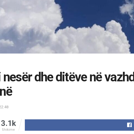
 nesër dhe ditëve në vazhd
unë
22:48
3.1k
Shikime