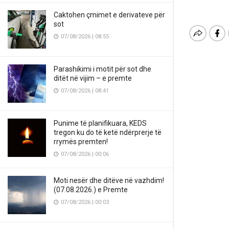
Caktohen çmimet e derivateve për
sot
07/08/2026 | 08:55
Parashikimi i motit për sot dhe
ditët në vijim – e premte
07/08/2026 | 08:41
Punime të planifikuara, KEDS
tregon ku do të ketë ndërprerje të
rrymës premten!
07/08/2026 | 00:06
Moti nesër dhe ditëve në vazhdim!
(07.08.2026.) e Premte
07/08/2026 | 00:03