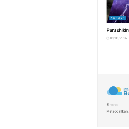
KOSOVË
Parashikim
08/08/2026 |
© 2020
Meteoballkan