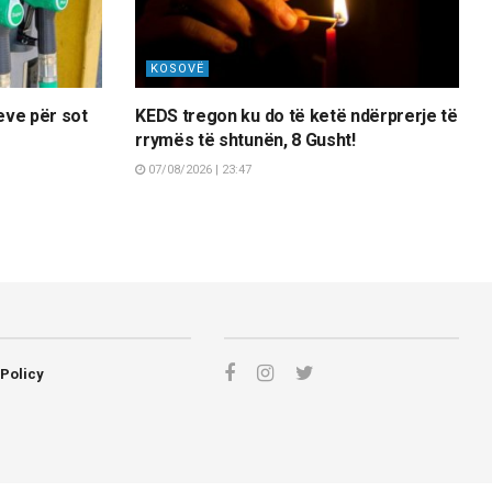
KOSOVË
eve për sot
KEDS tregon ku do të ketë ndërprerje të
rrymës të shtunën, 8 Gusht!
07/08/2026 | 23:47
 Policy