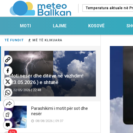
Temperatura aktuale në Pr
MOTI
LAJME
KOSOVË
SH
TË FUNDIT
MË TË KLIKUARA
Moti nesër dhe ditëve në vazhdim!
(23.05.2026.) e shtunë
22/05/2026 | 22:48
Parashikimi i motit për sot dhe
nesër
08/08/2026 | 09:37