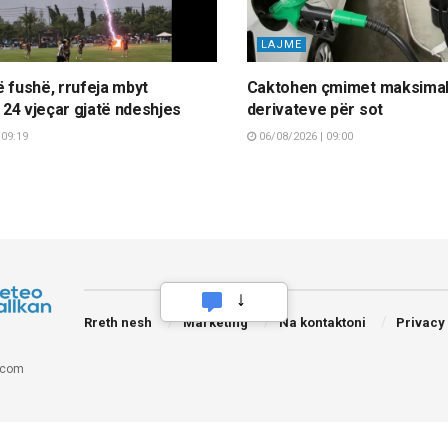
LAJME
ë fushë, rrufeja mbyt
Caktohen çmimet maksimal
n 24 vjeçar gjatë ndeshjes
derivateve për sot
 09:19
06/08/2026 | 09:00
Rreth nesh
Marketing
Na kontaktoni
Privacy
.com