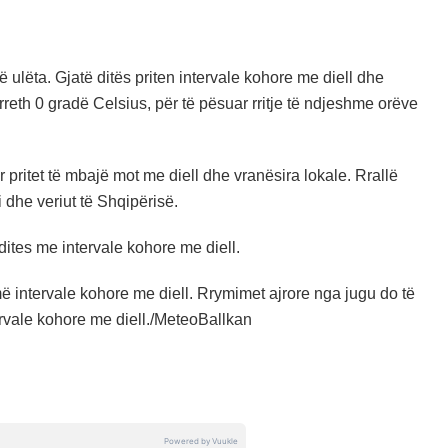
ulëta. Gjatë ditës priten intervale kohore me diell dhe
rreth 0 gradë Celsius, për të pësuar rritje të ndjeshme orëve
ritet të mbajë mot me diell dhe vranësira lokale. Rrallë
i dhe veriut të Shqipërisë.
 dites me intervale kohore me diell.
më intervale kohore me diell. Rrymimet ajrore nga jugu do të
ervale kohore me diell./MeteoBallkan