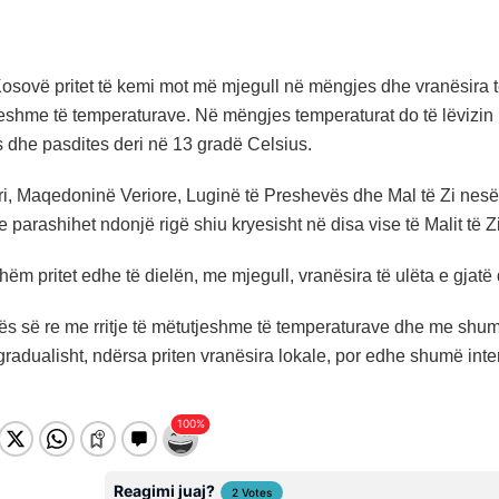
sovë pritet të kemi mot më mjegull në mëngjes dhe vranësira të 
djeshme të temperaturave. Në mëngjes temperaturat do të lëvizin 
s dhe pasdites deri në 13 gradë Celsius.
i, Maqedoninë Veriore, Luginë të Preshevës dhe Mal të Zi nesër p
e parashihet ndonjë rigë shiu kryesisht në disa vise të Malit të Z
hëm pritet edhe të dielën, me mjegull, vranësira të ulëta e gjatë
avës së re me rritje të mëtutjeshme të temperaturave dhe me shu
gradualisht, ndërsa priten vranësira lokale, por edhe shumë int