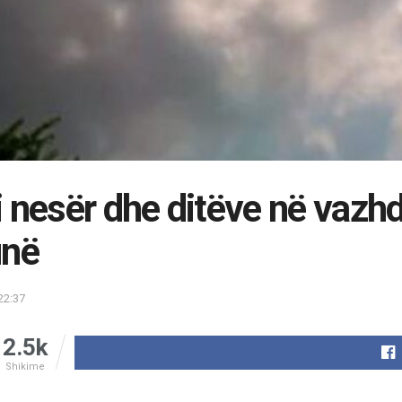
 nesër dhe ditëve në vazh
unë
22:37
2.5k
Shikime