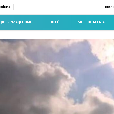
ishtinë
Rreth
QIPËRI/MAQEDONI
BOTË
METEOGALERIA