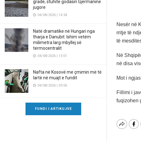
gradë, stuhitë godasin Gjermaninë
jugore
04/08/2026 | 14:34
Nesër në Ko
Natë dramatike në Hungari nga
rritje të n
tharja e Danubit: Ishim vetëm
të mesdite
milimetra larg mbyllej së
termocentralit
Në Shqipër
04/08/2026 | 13:01
në disa vis
Nafta në Kosovë me çmimin më të
Mot i ngjas
lartë në muajt e fundit
04/08/2026 | 09:06
Fillimi i j
fuqizohen 
FUNDI I ARTIKUJVE