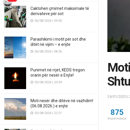
Caktohen çmimet maksimale të
derivateve për sot
06/08/2026 | 09:00
Parashikimi i motit për sot dhe
ditët në vijim – e enjte
06/08/2026 | 08:26
Moti
Punimet në rrjet, KEDS tregon
orarin për nesër e Enjte!
Sht
05/08/2026 | 23:04
24/01/2025 | 
Moti nesër dhe ditëve në vazhdim!
(06.08.2026.) e enjte
875
05/08/2026 | 22:51
Shpërndarje