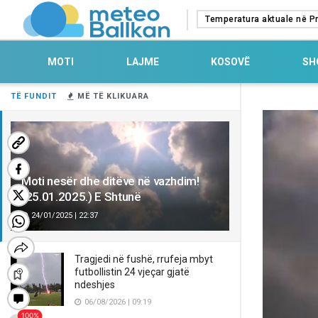
Temperatura aktuale në Pr
MOTI
LAJME
KOSOVË
SH
TË FUNDIT
MË TË KLIKUARA
Moti nesër dhe ditëve në vazhdim!
(25.01.2025.) E Shtunë
24/01/2025 | 22:37
Tragjedi në fushë, rrufeja mbyt
futbollistin 24 vjeçar gjatë
ndeshjes
06/08/2026 | 09:19