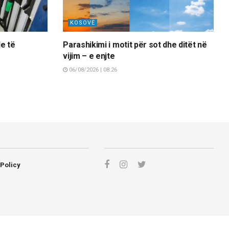
KOSOVË
e të
Parashikimi i motit për sot dhe ditët në
vijim – e enjte
06/08/2026 | 08:26
 Policy