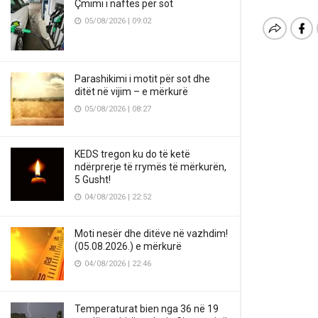
Çmimi i naftës për sot
05/08/2026 | 09:02
Parashikimi i motit për sot dhe
ditët në vijim – e mërkurë
05/08/2026 | 08:27
KEDS tregon ku do të ketë
ndërprerje të rrymës të mërkurën,
5 Gusht!
04/08/2026 | 22:52
Moti nesër dhe ditëve në vazhdim!
(05.08.2026.) e mërkurë
04/08/2026 | 22:46
Temperaturat bien nga 36 në 19