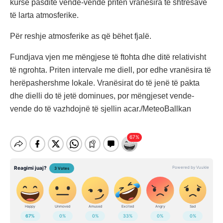
kurse pasdite vende-vende priten vranësira të shtresave
të larta atmosferike.
Për reshje atmosferike as që bëhet fjalë.
Fundjava vjen me mëngjese të ftohta dhe ditë relativisht
të ngrohta. Priten intervale me diell, por edhe vranësira të
herëpashershme lokale. Vranësirat do të jenë të pakta
dhe dielli do të jetë dominues, por mëngjeset vende-
vende do të vazhdojnë të sjellin acar./MeteoBallkan