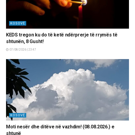
KOSOVË
KEDS tregon ku do të ketë ndërprerje të rrymës të
shtunën, 8 Gusht!
07/08/2026 | 23:47
KOSOVË
Moti nesër dhe ditëve në vazhdim! (08.08.2026.) e
shtunë