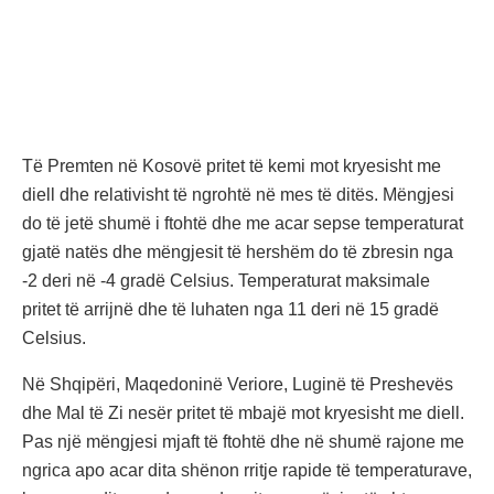
Të Premten në Kosovë pritet të kemi mot kryesisht me
diell dhe relativisht të ngrohtë në mes të ditës. Mëngjesi
do të jetë shumë i ftohtë dhe me acar sepse temperaturat
gjatë natës dhe mëngjesit të hershëm do të zbresin nga
-2 deri në -4 gradë Celsius. Temperaturat maksimale
pritet të arrijnë dhe të luhaten nga 11 deri në 15 gradë
Celsius.
Në Shqipëri, Maqedoninë Veriore, Luginë të Preshevës
dhe Mal të Zi nesër pritet të mbajë mot kryesisht me diell.
Pas një mëngjesi mjaft të ftohtë dhe në shumë rajone me
ngrica apo acar dita shënon rritje rapide të temperaturave,