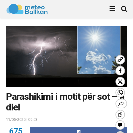
Parashikimi i motit për sot – e
diel
11/05/2025 | 09:53
675