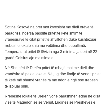
Sot në Kosovë na pret mot kryesisht me diell orëve të
paradites, ndërsa pasdite pritet të ketë shtim të
vranësirave të cilat pritet të zhvillohen duke kushtëzuar
rrebeshe lokale shiu me vetëtima dhe bubullimë.
Temperaturat pritet të lëvizin nga 3 minimalja deri në 22
gradë Celsius ajo maksimale.
Në Shqipëri të Dielën pritet të mbajë mot me diell dhe
vranësira të pakta lokale. Në jug dhe lindje të vendit pritet
të ketë më shumë vranësira me ndonjë rigë ose rrebesh
të izoluar shiu.
Rrebeshe lokale të Dielën vonë parashihen edhe në disa
vise të Maqedonisë së Veriut, Luginës së Preshevës e