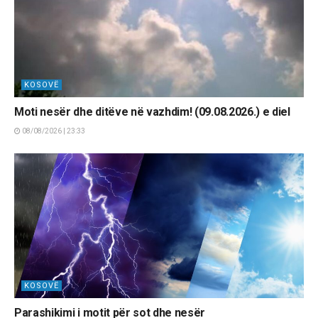
KOSOVË
Moti nesër dhe ditëve në vazhdim! (09.08.2026.) e diel
08/08/2026 | 23:33
KOSOVË
Parashikimi i motit për sot dhe nesër