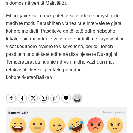
sidomos në veri të Malit të Zi.
Fillimi javës së re nuk pritet të ketë ndonjë ndryshim të
madh të motit. Parashihen vranësira e intervale të gjata
kohore me diell. Pasditeve do të ketë edhe rrebeshe
lokale shiu me ndonjë vetëtimë e bubullimë, kryesisht në
viset kodrinore-malore të viseve tona, por të Hënën
pasdite mund të ketë edhe në disa pjesë të Dukagjinit.
Temperaturat pa ndonjë ndryshim dhe vazhdon mot
relativisht i freskët për këtë periudhë
kohore./MeteoBallkan