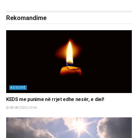
Rekomandime
KOSOVË
KEDS me punime në rrjet edhe nesër, e diel!
08/08/2026 | 23:46