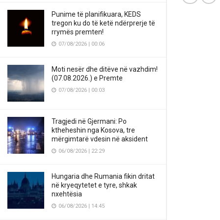
Punime të planifikuara, KEDS
tregon ku do të ketë ndërprerje të
rrymës premten!
07/08/2026 | 00:06
Moti nesër dhe ditëve në vazhdim!
(07.08.2026.) e Premte
07/08/2026 | 00:03
Tragjedi në Gjermani: Po
ktheheshin nga Kosova, tre
mërgimtarë vdesin në aksident
06/08/2026 | 22:29
Hungaria dhe Rumania fikin dritat
në kryeqytetet e tyre, shkak
nxehtësia
06/08/2026 | 14:45