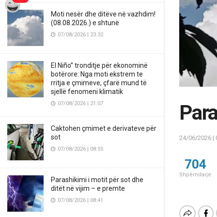
Moti nesër dhe ditëve në vazhdim!
(08.08.2026.) e shtunë
07/08/2026 | 23:32
El Niño” tronditje për ekonominë
botërore: Nga moti ekstrem te
rritja e çmimeve, çfarë mund të
sjellë fenomeni klimatik
07/08/2026 | 21:07
Para
Caktohen çmimet e derivateve për
sot
24/06/2026 | 
07/08/2026 | 08:55
704
Shpërndarje
Parashikimi i motit për sot dhe
ditët në vijim – e premte
07/08/2026 | 08:41