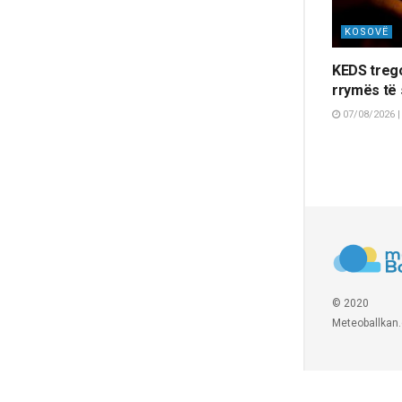
KOSOVË
KEDS trego
rrymës të 
07/08/2026 |
© 2020
Meteoballkan