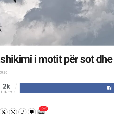
shikimi i motit për sot dhe 
08:20
2k
Shikime