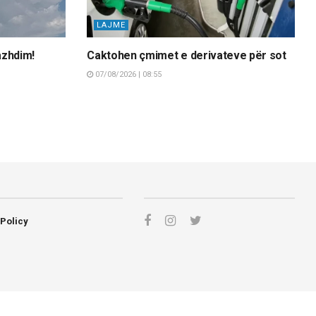
LAJME
azhdim!
Caktohen çmimet e derivateve për sot
07/08/2026 | 08:55
 Policy