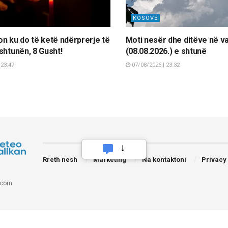
KOSOVË
n ku do të ketë ndërprerje të
Moti nesër dhe ditëve në v
shtunën, 8 Gusht!
(08.08.2026.) e shtunë
 23:47
07/08/2026 | 23:32
Rreth nesh
Marketing
Na kontaktoni
Privacy
.com