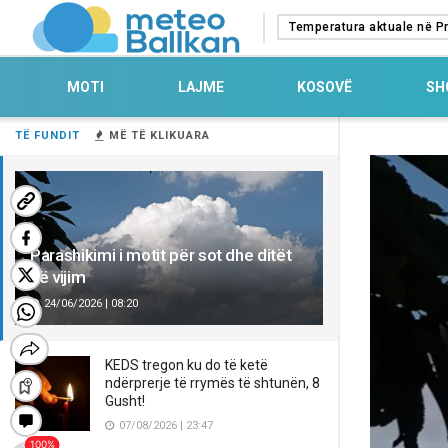
Temperatura aktuale në Pr
MOTI
LAJME
KOSOVË
SH
TË FUNDIT
MË TË KLIKUARA
Parashikimi i motit për sot dhe ditët
në vijim
24/06/2026 | 08:20
KEDS tregon ku do të ketë
ndërprerje të rrymës të shtunën, 8
Gusht!
07/08/2026 | 23:47