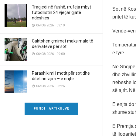
Tragjedi në fushë, rrufeja mbyt
Sot në Koso
futbollistin 24 vjeçar gjatë
pritet të 
ndeshjes
06/08/2026 | 09:19
Vende-vende
Caktohen çmimet maksimale të
Temperatura
derivateve për sot
e tyre.
06/08/2026 | 09:00
Në Shqipër
Parashikimi i motit për sot dhe
dhe zhvill
ditët në vijim – e enjte
rrebeshe l
06/08/2026 | 08:26
së ajrit. N
E enjta do
FUNDI I ARTIKUJVE
shumë stuhi
E Premtja d
të llogari