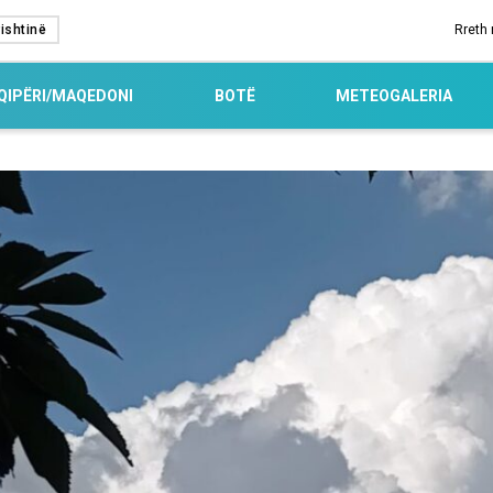
ishtinë
Rreth
QIPËRI/MAQEDONI
BOTË
METEOGALERIA