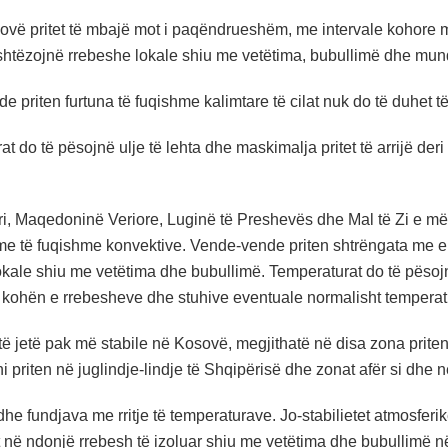
vë pritet të mbajë mot i paqëndrueshëm, me intervale kohore me 
kushtëzojnë rrebeshe lokale shiu me vetëtima, bubullimë dhe mun
 priten furtuna të fuqishme kalimtare të cilat nuk do të duhet t
t do të pësojnë ulje të lehta dhe maskimalja pritet të arrijë de
i, Maqedoninë Veriore, Luginë të Preshevës dhe Mal të Zi e mërk
ime të fuqishme konvektive. Vende-vende priten shtrëngata me 
okale shiu me vetëtima dhe bubullimë. Temperaturat do të pësojn
ë kohën e rrebesheve dhe stuhive eventuale normalisht temperatu
 të jetë pak më stabile në Kosovë, megjithatë në disa zona prit
 priten në juglindje-lindje të Shqipërisë dhe zonat afër si dhe
he fundjava me rritje të temperaturave. Jo-stabilietet atmosferik
tet në ndonjë rrebesh të izoluar shiu me vetëtima dhe bubullimë 