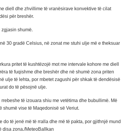
diell dhe zhvillime të vranësirave konvektive të cilat
dësi për breshër.
ë zgjasin shumë.
ri në 30 gradë Celsius, në zonat me stuhi ulje më e theksuar
ura pritet të kushtëzojë mot me intervale kohore me diell
erëra të fuqishme dhe breshër dhe në shumë zona priten
ë ulje të lehta, por mbetet zagushi për shkak të dendësisë
rat do të pësojnë ulje.
en rrebeshe të izouara shiu me vetëtima dhe bubullimë. Më
 në shumë vise të Maqedonisë së Veriut.
e do të jenë më të rralla dhe më të pakta, por gjithnjë mund
në disa zona./MeteoBallkan