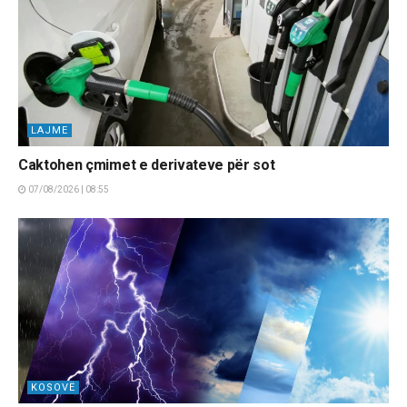
LAJME
Caktohen çmimet e derivateve për sot
07/08/2026 | 08:55
KOSOVË