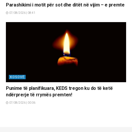
Parashikimi i motit për sot dhe ditët në vijim – e premte
07/08/2026 | 08:41
KOSOVË
Punime të planifikuara, KEDS tregon ku do të ketë
ndërprerje të rrymës premten!
07/08/2026 | 00:06