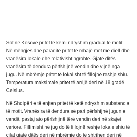
Sot në Kosovë pritet të kemi ndryshim gradual të motit.
Në mëngjes dhe paradite pritet të mbajë mot me diell dhe
vranësira lokale dhe relativisht ngrohtë. Gjatë ditës
vranësira të dendura përfshijnë vendin dhe vijnë nga
jugu. Në mbrëmje pritet të lokalisht të fillojnë reshje shiu.
Temperatura maksimale pritet të arrijë deri në 18 gradë
Celsius.
Në Shqipëri e të enjten pritet të ketë ndryshim substancial
të motit. Vranësira të dendura së pari përfshijnë jugun e
vendit, pastaj ato përfshijnë tërë vendin deri në skajet
veriore. Fillimisht në jug do të fillojnë reshje lokale shiu të
cilat gjatë ditës deri në mbrëmje do të shtrihen deri në