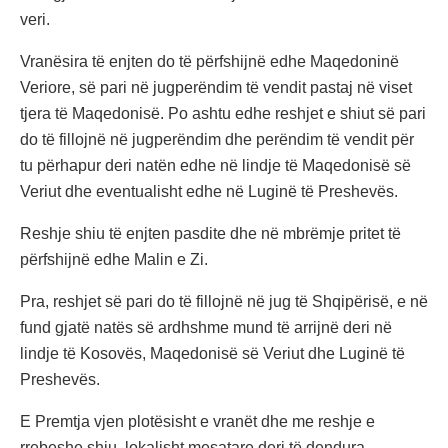
veri.
Vranësira të enjten do të përfshijnë edhe Maqedoninë
Veriore, së pari në jugperëndim të vendit pastaj në viset
tjera të Maqedonisë. Po ashtu edhe reshjet e shiut së pari
do të fillojnë në jugperëndim dhe perëndim të vendit për
tu përhapur deri natën edhe në lindje të Maqedonisë së
Veriut dhe eventualisht edhe në Luginë të Preshevës.
Reshje shiu të enjten pasdite dhe në mbrëmje pritet të
përfshijnë edhe Malin e Zi.
Pra, reshjet së pari do të fillojnë në jug të Shqipërisë, e në
fund gjatë natës së ardhshme mund të arrijnë deri në
lindje të Kosovës, Maqedonisë së Veriut dhe Luginë të
Preshevës.
E Premtja vjen plotësisht e vranët dhe me reshje e
rrebeshe shiu, lokalisht mesatare deri të dendura.