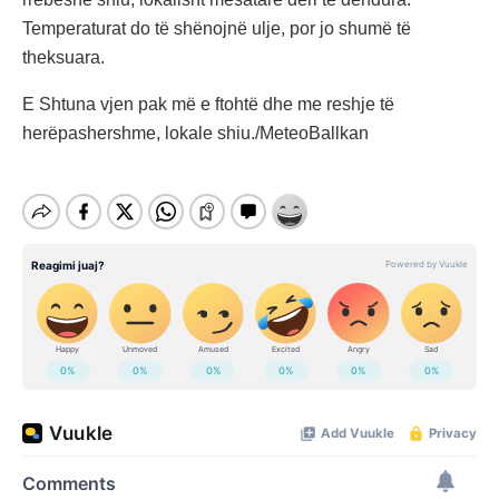
Temperaturat do të shënojnë ulje, por jo shumë të
theksuara.
E Shtuna vjen pak më e ftohtë dhe me reshje të
herëpashershme, lokale shiu./MeteoBallkan