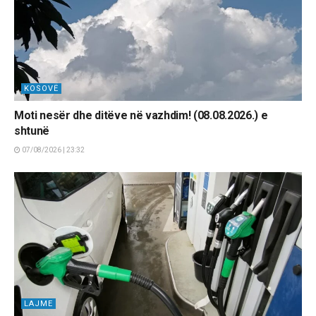
KOSOVË
Moti nesër dhe ditëve në vazhdim! (08.08.2026.) e
shtunë
07/08/2026 | 23:32
LAJME