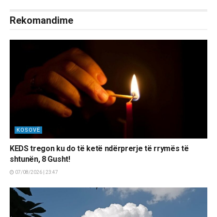
Rekomandime
KOSOVË
KEDS tregon ku do të ketë ndërprerje të rrymës të
shtunën, 8 Gusht!
07/08/2026 | 23:47