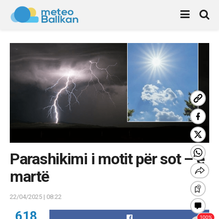
Parashikimi i motit për sot – e
martë
22/04/2025 | 08:22
618