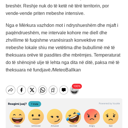
breshër. Reshje nuk do të ketë në tërë territorin, por
vende-vende priten rrebeshe intensive.
Nga e Mërkura vazhdon mot i ndryshueshëm dhe mjaft i
paqëndrueshëm, me intervale kohore me diell dhe
zhvillime të fuqishme vranësirash konvektive me
rrebeshe lokale shiu me vetëtima dhe bubullimë më të
theksuara orëve të pasdites dhe mbrëmjes. Temperaturat
do të shënojnë ulje të lehta nga dita në ditë, paksa më të
theksuara në fundjavë./MeteoBallkan