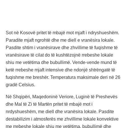
Sot në Kosovë pritet të mbajë mot mjaft i ndryshueshëm.
Paradite mjaft ngrohtë dhe me diell e vranësira lokale.
Pasdite shtim i vranësirave dhe zhvillime të fuqishme të
vranësirave të cilat do të kushtëzojnë rrebeshe lokale
shiu me vetëtima dhe bubullimë. Vende-vende mund të
ketë rrebeshe mjaft intensive dhe ndonjë shtrëngatë të
fuqishme me breshër. Temperatura maksimale deri në 26
gradë Celsius.
Në Shqipëri, Maqedoninë Veriore, Luginë të Preshevës
dhe Mal të Zi të Martën pritet të mbajë mot i
nrdyshueshëm, me diell dhe vranësira lokale. Pasdite
destabilizim i atmosferës me zhvillime lokale konvektive
me rrebeshe lokale shiu me vetëtima, bubullimë dhe