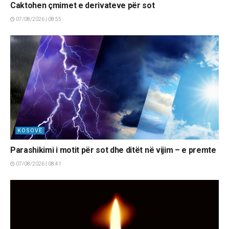
Caktohen çmimet e derivateve për sot
07/08/2026 | 08:55
KOSOVË
Parashikimi i motit për sot dhe ditët në vijim – e premte
07/08/2026 | 08:41