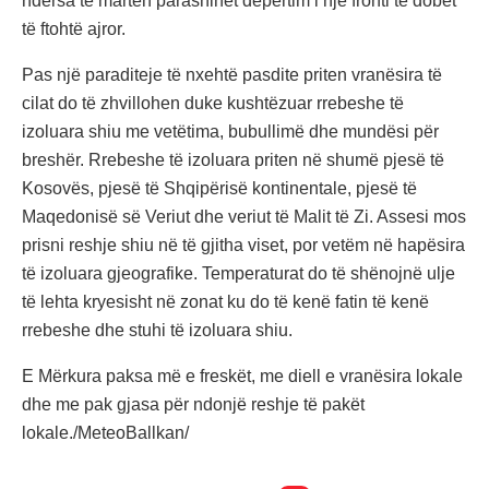
ndërsa të martën parashihet depërtim i një fronti të dobët
të ftohtë ajror.
Pas një paraditeje të nxehtë pasdite priten vranësira të
cilat do të zhvillohen duke kushtëzuar rrebeshe të
izoluara shiu me vetëtima, bubullimë dhe mundësi për
breshër. Rrebeshe të izoluara priten në shumë pjesë të
Kosovës, pjesë të Shqipërisë kontinentale, pjesë të
Maqedonisë së Veriut dhe veriut të Malit të Zi. Assesi mos
prisni reshje shiu në të gjitha viset, por vetëm në hapësira
të izoluara gjeografike. Temperaturat do të shënojnë ulje
të lehta kryesisht në zonat ku do të kenë fatin të kenë
rrebeshe dhe stuhi të izoluara shiu.
E Mërkura paksa më e freskët, me diell e vranësira lokale
dhe me pak gjasa për ndonjë reshje të pakët
lokale./MeteoBallkan/