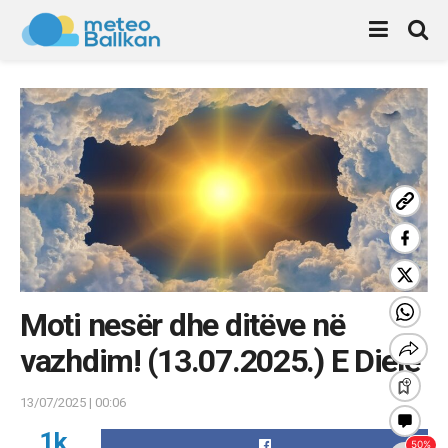
Moti nesër dhe ditëve në
vazhdim! (13.07.2025.) E Diele
13/07/2025 | 00:06
1k