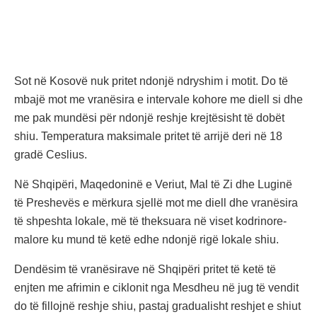
Sot në Kosovë nuk pritet ndonjë ndryshim i motit. Do të
mbajë mot me vranësira e intervale kohore me diell si dhe
me pak mundësi për ndonjë reshje krejtësisht të dobët
shiu. Temperatura maksimale pritet të arrijë deri në 18
gradë Ceslius.
Në Shqipëri, Maqedoninë e Veriut, Mal të Zi dhe Luginë
të Preshevës e mërkura sjellë mot me diell dhe vranësira
të shpeshta lokale, më të theksuara në viset kodrinore-
malore ku mund të ketë edhe ndonjë rigë lokale shiu.
Dendësim të vranësirave në Shqipëri pritet të ketë të
enjten me afrimin e ciklonit nga Mesdheu në jug të vendit
do të fillojnë reshje shiu, pastaj gradualisht reshjet e shiut