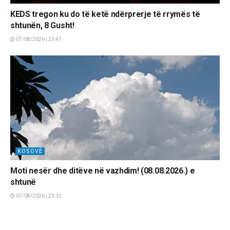
KEDS tregon ku do të ketë ndërprerje të rrymës të
shtunën, 8 Gusht!
07/08/2026 | 23:47
KOSOVË
Moti nesër dhe ditëve në vazhdim! (08.08.2026.) e
shtunë
07/08/2026 | 23:32