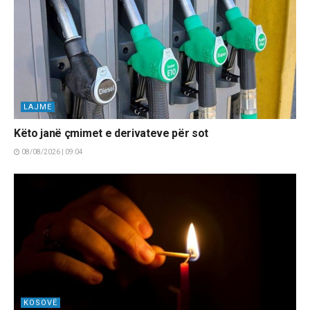
LAJME
Këto janë çmimet e derivateve për sot
08/08/2026 | 09:04
KOSOVË