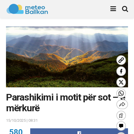
Parashikimi i motit për sot – e
mërkurë
15/10/2025 | 08:31
580