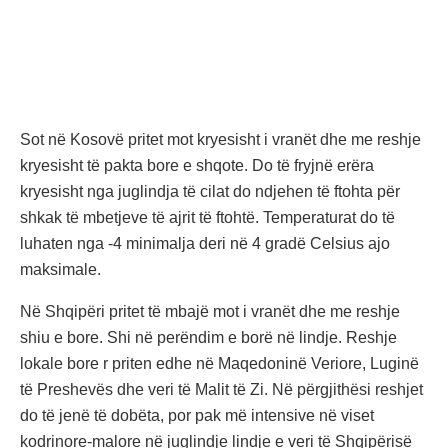
Sot në Kosovë pritet mot kryesisht i vranët dhe me reshje
kryesisht të pakta bore e shqote. Do të fryjnë erëra
kryesisht nga juglindja të cilat do ndjehen të ftohta për
shkak të mbetjeve të ajrit të ftohtë. Temperaturat do të
luhaten nga -4 minimalja deri në 4 gradë Celsius ajo
maksimale.
Në Shqipëri pritet të mbajë mot i vranët dhe me reshje
shiu e bore. Shi në perëndim e borë në lindje. Reshje
lokale bore r priten edhe në Maqedoninë Veriore, Luginë
të Preshevës dhe veri të Malit të Zi. Në përgjithësi reshjet
do të jenë të dobëta, por pak më intensive në viset
kodrinore-malore në juglindje lindje e veri të Shqipërisë