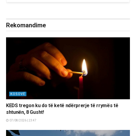
Rekomandime
KOSOVË
KEDS tregon ku do të ketë ndërprerje të rrymës të
shtunën, 8 Gusht!
07/08/2026 | 23:47