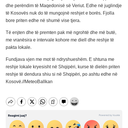
dhe perëndim të Maqedonisë së Veriut. Edhe në juglindje
të Kosovës nuk do të mungojnë reshjet e borës. Fjolla
bore priten edhe në shumë vise tjera.
Të enjten dhe të premten pak më ngrohtë dhe më butë,
me vranësira e intervale kohore me diell dhe reshje të
pakta lokale.
Fundjava vjen me mot të ndryshueshëm. E shtuna me
reshje lokale kryesisht në Shqipëri, kurse të dielën priten
reshje të dendura shiu si në Shqipëri, po ashtu edhe në
Kosovë.//MeteoBallkan