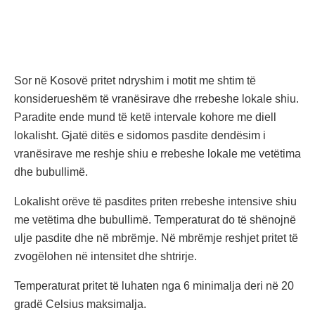
Sor në Kosovë pritet ndryshim i motit me shtim të
konsiderueshëm të vranësirave dhe rrebeshe lokale shiu.
Paradite ende mund të ketë intervale kohore me diell
lokalisht. Gjatë ditës e sidomos pasdite dendësim i
vranësirave me reshje shiu e rrebeshe lokale me vetëtima
dhe bubullimë.
Lokalisht orëve të pasdites priten rrebeshe intensive shiu
me vetëtima dhe bubullimë. Temperaturat do të shënojnë
ulje pasdite dhe në mbrëmje. Në mbrëmje reshjet pritet të
zvogëlohen në intensitet dhe shtrirje.
Temperaturat pritet të luhaten nga 6 minimalja deri në 20
gradë Celsius maksimalja.