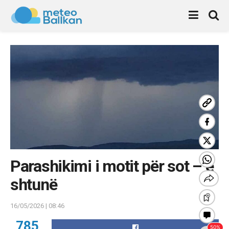
Parashikimi i motit për sot – e
shtunë
16/05/2026 | 08:46
785