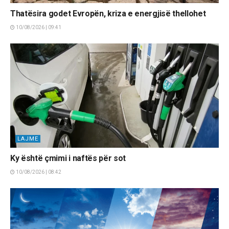
Thatësira godet Evropën, kriza e energjisë thellohet
10/08/2026 | 09:41
LAJME
Ky është çmimi i naftës për sot
10/08/2026 | 08:42