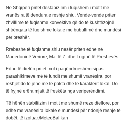
Në Shqipëri pritet destabizilim i fuqishëm i motit me
vranësira të dendura e reshje shiu. Vende-vende priten
zhvillime të fuqishme konvektive që do të kushtëzojnë
shtrëngata të fuqishme lokale me bubullimë dhe mundësi
për breshër.
Rrebeshe të fuqishme shiu nesër priten edhe në
Maqedoninë Veriore, Mal të Zi dhe Luginë të Preshevës.
Edhe të dielën pritet mot i paqëndrueshëm sipas
parashikimeve më të fundit me shumë vranësira, por
reshjet do të jenë më të pakta dhe të karakterit lokal. Do
të fryjnë erëra mjaft të freskëta nga veriperëndimi.
Të hënën stabiliizim i motit me shumë rreze diellore, por
edhe me vranësira lokale e mundësi për ndonjë reshje të
dobët, të izoluar./MeteoBallkan