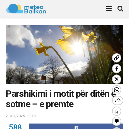
Parshikimi i motit për ditën e
sotme – e premte
21/03/2025 | 09:03
588