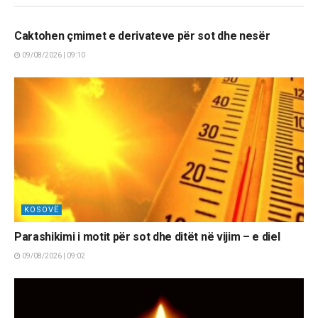
LAJME
Caktohen çmimet e derivateve për sot dhe nesër
09/08/2026 | 09:10
KOSOVË
Parashikimi i motit për sot dhe ditët në vijim – e diel
09/08/2026 | 09:02