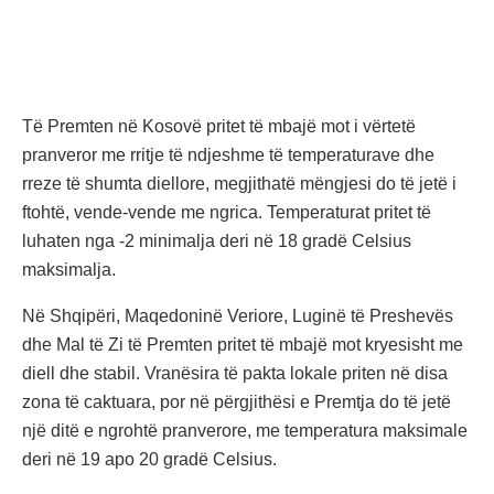
Të Premten në Kosovë pritet të mbajë mot i vërtetë
pranveror me rritje të ndjeshme të temperaturave dhe
rreze të shumta diellore, megjithatë mëngjesi do të jetë i
ftohtë, vende-vende me ngrica. Temperaturat pritet të
luhaten nga -2 minimalja deri në 18 gradë Celsius
maksimalja.
Në Shqipëri, Maqedoninë Veriore, Luginë të Preshevës
dhe Mal të Zi të Premten pritet të mbajë mot kryesisht me
diell dhe stabil. Vranësira të pakta lokale priten në disa
zona të caktuara, por në përgjithësi e Premtja do të jetë
një ditë e ngrohtë pranverore, me temperatura maksimale
deri në 19 apo 20 gradë Celsius.