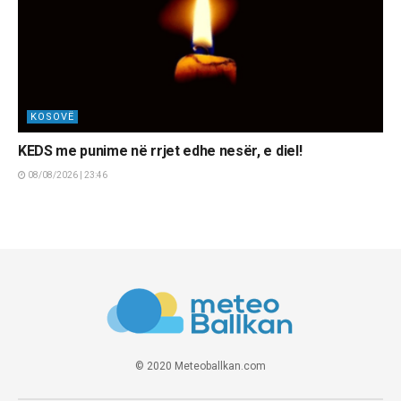
KOSOVË
KEDS me punime në rrjet edhe nesër, e diel!
08/08/2026 | 23:46
© 2020 Meteoballkan.com