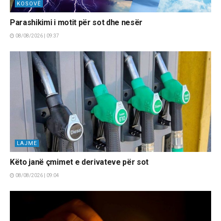
KOSOVË
Parashikimi i motit për sot dhe nesër
08/08/2026 | 09:37
LAJME
Këto janë çmimet e derivateve për sot
08/08/2026 | 09:04