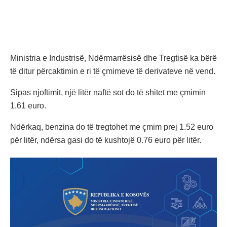
Ministria e Industrisë, Ndërmarrësisë dhe Tregtisë ka bërë
të ditur përcaktimin e ri të çmimeve të derivateve në vend.
Sipas njoftimit, një litër naftë sot do të shitet me çmimin
1.61 euro.
Ndërkaq, benzina do të tregtohet me çmim prej 1.52 euro
për litër, ndërsa gasi do të kushtojë 0.76 euro për litër.