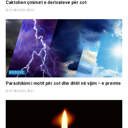
Caktohen çmimet e derivateve për sot
07/08/2026 | 08:55
KOSOVË
Parashikimi i motit për sot dhe ditët në vijim – e premte
07/08/2026 | 08:41