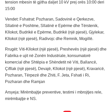
tension mbesin të gjitha daljet 10 kV prej orës 10:00 deri
15:00
Vendet: Fshatrat: Pozharan, Sadovinë e Qerkezve,
Sllatinë e Poshtme, Sllatinë e Epërme dhe Tërstenik,
Kllokot, Budrikë e Epërme, Budrikë (një pjesë), Gjylekar,
Kllokot (një pjesë), Radivojc dhe Remnik, Mogillë.
Rrugët: Viti-Kllokot (një pjesë), Preshevës (një pjesë) dhe
Fabrika e ujit në Zonën Industriale, konsumatorë
komercial dhe Shtëpia e Shëndetit në Viti, Ballancë,
Çifllak (një pjesë), Devajë, Kllokot (një pjesë), Kravaricë,
Pozharan, Tërpezë dhe Zhiti, F. Jeta, Fshati i Ri,
Pozharan dhe Ramjan
Arsyeja: Mirëmbajtje preventive, testimi i mbrojtjes rele,
mirëmbajtje e NS.