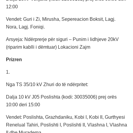
12:00
Vendet: Guri i Zi, Mirusha, Sepereacion Boksit, Lagj.
Nora, Lagj. Foniqi.
Arsyeja: Ndërprerje për siguri – Punim i lidhjeve 20kV
(riparim kablli i dëmtuar) Lokacioni Zajm
Prizren
1.
Nga TS 35/10 kV Zhuri do të ndërpritet:
Dalja 10 kV J05 Poslishta (kodi: 30035006) prej orës
10:00 deri 15:00
Vendet: Poslishta, Grazhdaniku, Kobi I, Kobi II, Gurthyesi
Renelual Tahiri, Poslishti I, Poslishti II, Vlashna I, Vlashna
II dhe Muradema