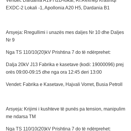
Vendet: Dardania A19 H2B-lokal, Rr.Rexhep Krasniqi
EXDC-2 Lokali -1, Apollonia A20 H5, Dardania B1
Arsyeja: Rregullimi i unazës mes daljes Nr 10 dhe Daljes
Nr 9
Nga TS 110/10(20)kV Prishtina 7 do të ndërprehet:
Dalja 20kV J13 Fabrika e kasetave (kodi: 19000096) prej
orës 09:00-09:15 dhe nga ora 12:45 deri 13:00
Vendet: Fabrika e Kasetave, Hajvali Vorret, Busia Petroll
Arsyeja: Krijimi i kushteve të punës pa tension, manipulim
me ndarsa TM
Nga TS 110/10(20)kV Prishtina 7 do të ndërprehet: