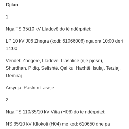
Gjilan
1.
Nga TS 35/10 kV Lladovë do të ndërpritet:
LP 10 kV J06 Zhegra (kodi: 61066006) nga ora 10:00 deri
14:00
Vendet: Zhegerë, Lladovë, Llashticë (një pjesë),
Shurdhan, Pidiq, Selishtë, Qeliku, Haxhtë, Isufaj, Terziaj,
Demiraj
Arsyeja: Pastrim traseje
2.
Nga TS 110/35/10 kV Vitia (H06) do të ndërpritet:
NS 35/10 kV Kllokoti (H04) me kod: 610650 dhe pa