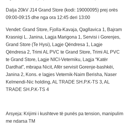
Dalja 20kV J14 Grand Store (kodi: 19000095) prej orës
09:00-09:15 dhe nga ora 12:45 deri 13:00
Vendet: Grand Store, Fjolla-Kavaja, Qagllavica 1, Bajram
Krasniqi L. Janina, Lagja Marigona 1, Servisi i Gorenjes,
Grand Store (Te Hysi), Lagje Qëndresa 1, Lagje
Qëndresa 2, Trimi AL PVC te Grand Store, Trimi AL PVC
te Grand Store, Lagje NICI-Veterniku, Lagja “Katër
Dardhat”, mbrapa Nicit, Afër servisit Gorenje-bashkëi,
Janina 2, Kons. e lagjes Veternik-Naim Berisha, Naser
Kelmendi-Nic holding, AL TRADE SH.P.K-TS 3, AL
TRADE SH.P.K-TS 4
Arsyeja: Krijimi i kushteve të punës pa tension, manipulim
me ndarsa TM