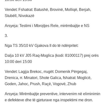
Vendet: Fshatrat: Batushë, Brovinë, Molliqë, Berjah,
Stubëll, Nivokazë
Arsyeja: Testimi i Mbrojtjes Rele, mirëmbajtje e NS
3.
Nga TS 35/10 kV Gjakova II do të ndërpritet:
Dalja 10 kV J05 Raq-Moglica (kodi: 81000117) prej orës
10:00 deri 15:00
Vendet: Lagjja Brekoc, rrugët: Domenik Përgegaj,
Drenica, rr. Minatori, Shote Galica, fshatrat: Moglicë,
Goden, Jahoc, Prush, Raçë, Vogovë, Zhub
Arsyeja: Mirëmbajtje preventive, intervenim në eliminimin
e defekteve dhe të gjeturave nga inspektimi me dron.