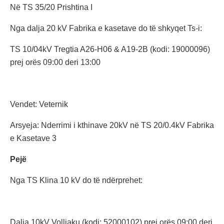
Në TS 35/20 Prishtina I
Nga dalja 20 kV Fabrika e kasetave do të shkyqet Ts-i:
TS 10/04kV Tregtia A26-H06 & A19-2B (kodi: 19000096)
prej orës 09:00 deri 13:00
Vendet: Veternik
Arsyeja: Nderrimi i kthinave 20kV në TS 20/0.4kV Fabrika
e Kasetave 3
Pejë
Nga TS Klina 10 kV do të ndërprehet:
Dalja 10kV Volljaku (kodi: 52000102) prej orës 09:00 deri