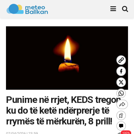
Punime në rrjet, KEDS tregon
ku do të ketë ndërprerje të
rrymës të mërkurën, 8 prill!
07/04/2026 | 23:59