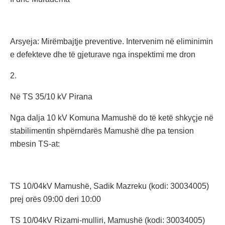
Arsyeja: Mirëmbajtje preventive. Intervenim në eliminimin
e defekteve dhe të gjeturave nga inspektimi me dron
2.
Në TS 35/10 kV Pirana
Nga dalja 10 kV Komuna Mamushë do të ketë shkyçje në
stabilimentin shpërndarës Mamushë dhe pa tension
mbesin TS-at:
TS 10/04kV Mamushë, Sadik Mazreku (kodi: 30034005)
prej orës 09:00 deri 10:00
TS 10/04kV Rizami-mulliri, Mamushë (kodi: 30034005)