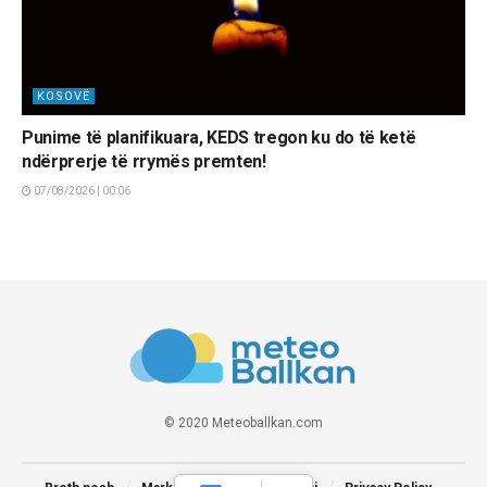
KOSOVË
Punime të planifikuara, KEDS tregon ku do të ketë
ndërprerje të rrymës premten!
07/08/2026 | 00:06
© 2020 Meteoballkan.com