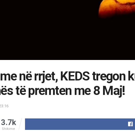
me në rrjet, KEDS tregon ku
ës të premten me 8 Maj!
23:16
3.7k
Shikime