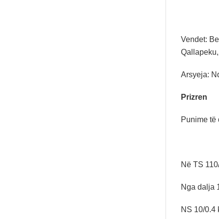
Vendet: Ber
Qallapeku, 
Arsyeja: Nd
Prizren
Punime të 
Në TS 110/
Nga dalja 1
NS 10/0.4 