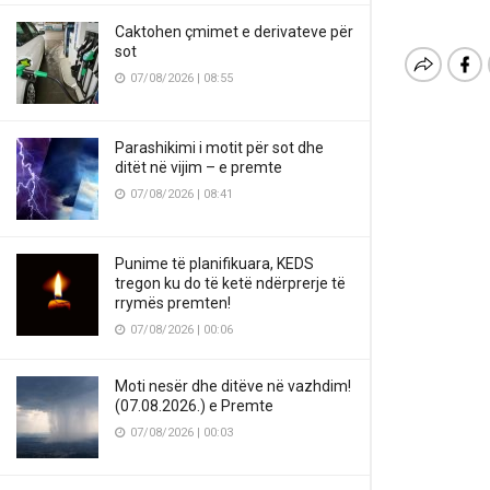
Caktohen çmimet e derivateve për
sot
07/08/2026 | 08:55
Parashikimi i motit për sot dhe
ditët në vijim – e premte
07/08/2026 | 08:41
Punime të planifikuara, KEDS
tregon ku do të ketë ndërprerje të
rrymës premten!
07/08/2026 | 00:06
Moti nesër dhe ditëve në vazhdim!
(07.08.2026.) e Premte
07/08/2026 | 00:03