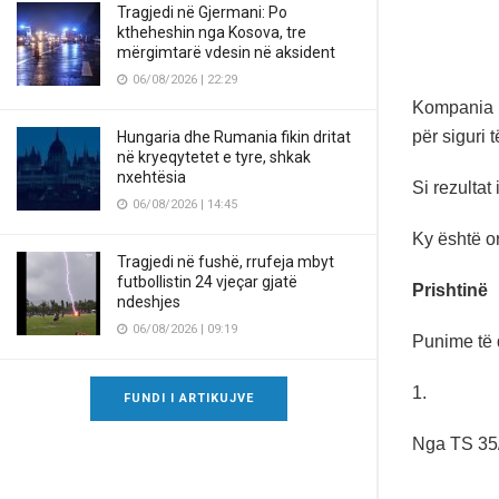
Tragjedi në Gjermani: Po
ktheheshin nga Kosova, tre
mërgimtarë vdesin në aksident
06/08/2026 | 22:29
Kompania p
për siguri t
Hungaria dhe Rumania fikin dritat
në kryeqytetet e tyre, shkak
nxehtësia
Si rezultat
06/08/2026 | 14:45
Ky është or
Tragjedi në fushë, rrufeja mbyt
futbollistin 24 vjeçar gjatë
Prishtinë
ndeshjes
06/08/2026 | 09:19
Punime të 
1.
FUNDI I ARTIKUJVE
Nga TS 35/