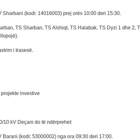
V Sharbani (kodi: 14016003) prej orës 10:00 deri 15:30.
arban, TS Sharban, TS Alshiqt, TS Halabak, TS Dyzi 1 dhe 2, T
llopojë).
strim i trasesë.
projekte investive
/10 kV Deçani do të ndërprehet:
V Barani (kodi: 53000002) nga ora 09:30 deri 17:00.