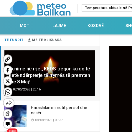
Temperatura aktuale në Pr
MOTI
LAJME
KOSOVË
SH
TË FUNDIT
MË TË KLIKUARA
Punime në rrjet, KEDS tregon ku do të
ketë ndërprerje të rrymës të premten
me 8 Maj!
07/05/2026 | 23:16
Parashikimi i motit për sot dhe
nesër
08/08/2026 | 09:37