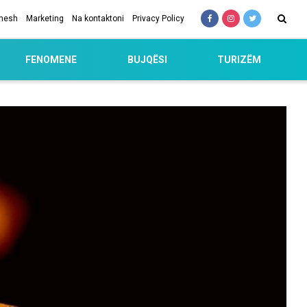
 nesh
Marketing
Na kontaktoni
Privacy Policy
FENOMENE
BUJQËSI
TURIZËM