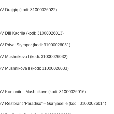
kV Drajqiq (kodi: 31000026022)
kV Dili Kadrija (kodi: 31000026013)
kV Privat Styropor (kodi: 31000026031)
kV Mushnikova I (kodi: 31000026032)
kV Mushnikova II (kodi: 31000026033)
kV Komuniteti Mushnikove (kodi: 31000026016)
kV Restorant “Paradiso” – Gornjasellë (kodi: 31000026014)