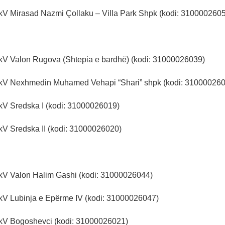
kV Mirasad Nazmi Çollaku – Villa Park Shpk (kodi: 310000260
kV Valon Rugova (Shtepia e bardhë) (kodi: 31000026039)
 kV Nexhmedin Muhamed Vehapi “Shari” shpk (kodi: 31000026
kV Sredska I (kodi: 31000026019)
kV Sredska II (kodi: 31000026020)
kV Valon Halim Gashi (kodi: 31000026044)
kV Lubinja e Epërme IV (kodi: 31000026047)
kV Bogoshevci (kodi: 31000026021)