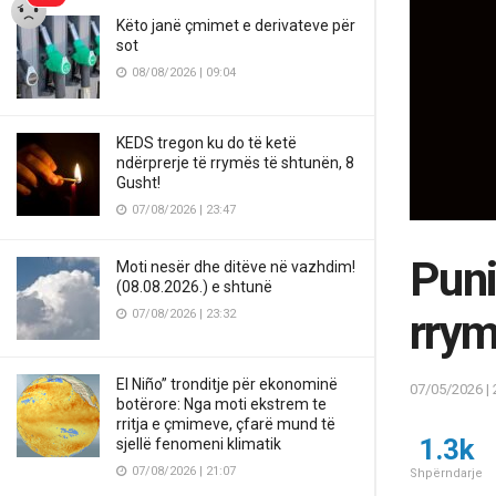
Këto janë çmimet e derivateve për
sot
08/08/2026 | 09:04
KEDS tregon ku do të ketë
ndërprerje të rrymës të shtunën, 8
Gusht!
07/08/2026 | 23:47
Puni
Moti nesër dhe ditëve në vazhdim!
(08.08.2026.) e shtunë
rrym
07/08/2026 | 23:32
El Niño” tronditje për ekonominë
07/05/2026 | 
botërore: Nga moti ekstrem te
rritja e çmimeve, çfarë mund të
1.3k
sjellë fenomeni klimatik
07/08/2026 | 21:07
Shpërndarje