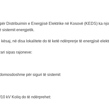
ër Distribuimin e Energjisë Elektrike në Kosovë (KEDS) ka njo
ë sistemit energjetik.
 i kësaj, në disa lokalitete do të ketë ndërprerje të energjisë elekt
ari sipas rajoneve:
domosdoshme për siguri të sistemit
10 kV Koliq do të ndërprehet: