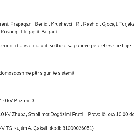
ani, Prapaqani, Berliqi, Krushevci i Ri, Rashiqi, Gjocajt, Turjaka
Kusoriqi, Llugagjit, Buqani.
ërrimi i transformatorit, si dhe disa punëve përcjellëse në linjë.
domosdoshme për siguri të sistemit
10 kV Prizreni 3
0 kV Zhupa, Stabilimet Degëzimi Frutti – Prevallë, ora 10:00 der
kV TS Kujtim A. Çakalli (kodi: 31000026051)