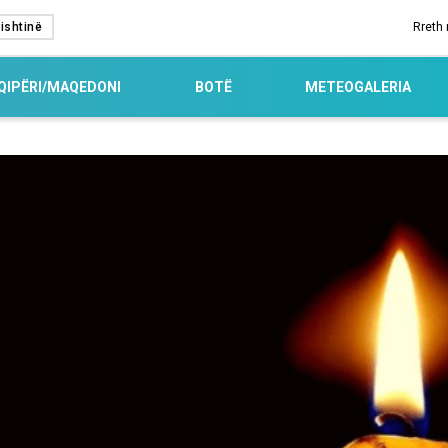
ishtinë
Rreth
QIPËRI/MAQEDONI
BOTË
METEOGALERIA