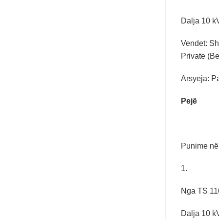
Dalja 10 k
Vendet: Sh
Private (Be
Arsyeja: Pa
Pejë
Punime në 
1.
Nga TS 110
Dalja 10 k