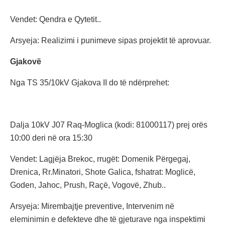
Vendet: Qendra e Qytetit..
Arsyeja: Realizimi i punimeve sipas projektit të aprovuar.
Gjakovë
Nga TS 35/10kV Gjakova II do të ndërprehet:
Dalja 10kV J07 Raq-Moglica (kodi: 81000117) prej orës
10:00 deri në ora 15:30
Vendet: Lagjëja Brekoc, rrugët: Domenik Përgegaj,
Drenica, Rr.Minatori, Shote Galica, fshatrat: Moglicë,
Goden, Jahoc, Prush, Raçë, Vogovë, Zhub..
Arsyeja: Mirembajtje preventive, Intervenim në
eleminimin e defekteve dhe të gjeturave nga inspektimi