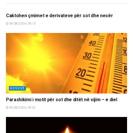
LAJME
Caktohen çmimet e derivateve për sot dhe nesër
09/08/2026 | 09:10
KOSOVË
Parashikimi i motit për sot dhe ditët në vijim – e diel
09/08/2026 | 09:02