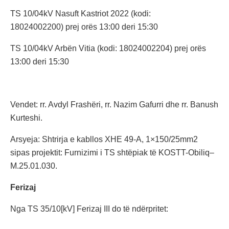
TS 10/04kV Nasuft Kastriot 2022 (kodi:
18024002200) prej orës 13:00 deri 15:30
TS 10/04kV Arbën Vitia (kodi: 18024002204) prej orës
13:00 deri 15:30
Vendet: rr. Avdyl Frashëri, rr. Nazim Gafurri dhe rr. Banush
Kurteshi.
Arsyeja: Shtrirja e kabllos XHE 49-A, 1×150/25mm2
sipas projektit: Furnizimi i TS shtëpiak të KOSTT-Obiliq–
M.25.01.030.
Ferizaj
Nga TS 35/10[kV] Ferizaj III do të ndërpritet: