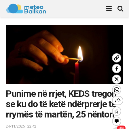
Punime në rrjet, KEDS tregon
se ku do të ketë ndërprerje të
rrymës të martën, 25 nëntor!
24/11/2025 | 22:42