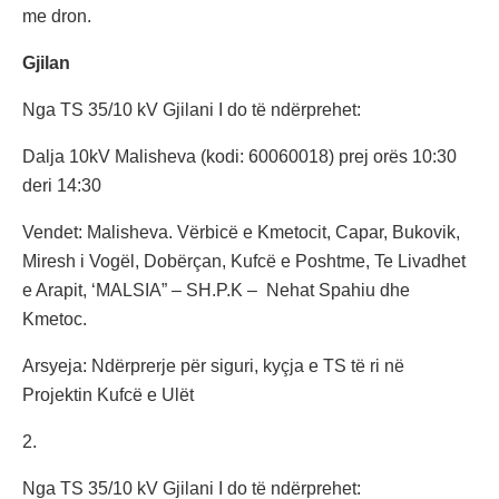
me dron.
Gjilan
Nga TS 35/10 kV Gjilani I do të ndërprehet:
Dalja 10kV Malisheva (kodi: 60060018) prej orës 10:30
deri 14:30
Vendet: Malisheva. Vërbicë e Kmetocit, Capar, Bukovik,
Miresh i Vogël, Dobërçan, Kufcë e Poshtme, Te Livadhet
e Arapit, ‘MALSIA” – SH.P.K – Nehat Spahiu dhe
Kmetoc.
Arsyeja: Ndërprerje për siguri, kyçja e TS të ri në
Projektin Kufcë e Ulët
2.
Nga TS 35/10 kV Gjilani I do të ndërprehet: