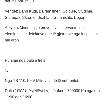
deri në ora 15:30
Vendet: Bahri Kuqi, Bajram Imeri, Gojbule, Studime,
Sfaraqak, Skrome, Bozhlan, Gumnishte, Begaj
Arsyeja: Mirembajtje preventive, Intervenim në
eleminimin e defekteve dhe të gjeturave nga inspektimi
me dron.
Punime nga pala e tretë
1.
Nga TS 110/10kV Mitrovica do të ndërpritet:
Dalja 10kV Ujësjellësi i Vjetër (kodi: 70000010) nga ora
11:00 deri 16:00