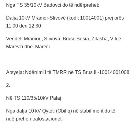
Nga TS 35/10kV Badovci do të ndërprehet:
Dalja 10kV Mramor-Slivovë (kodi: 10014001) prej orës
11:00 deri 12:30
Vendet: Mramori, Slivova, Brusi, Busia, Zllasha, Viti e
Marevci dhe Mareci.
Arsyeja: Ndërrimi i të TMRR në TS Brus II -10014001008.
2.
Në TS 110/35/10kV Palaj
Nga dalja 10 kV Qyteti (Obiliq) në stabiliment do të
ndërprehen trafostacionet: