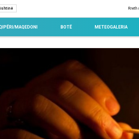
ishtinë
Rreth
QIPËRI/MAQEDONI
BOTË
METEOGALERIA