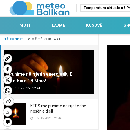
Temperatura aktuale në Pr
MOTI
LAJME
KOSOVË
SH
TË FUNDIT
MË TË KLIKUARA
Punime në rrjetin energjetik, E
Mërkurë 19 Mars!
18/03/2025 | 22:44
KEDS me punime në rrjet edhe
nesër, e diel!
08/08/2026 | 23:46