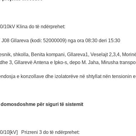
/10kV Klina do të ndërprehet:
 J08 Gllareva (kodi: 52000009) nga ora 08:30 deri 15:30
snik, shkolla, Benita kompani, Gllareva1, Veselajt 2,3,4, Morin
 dhe 3, Gllarevë Antena e Ipko-s, depo M. Jaha, Mirusha transpo
ndosja e konzollave dhe izolatorëve në shtyllat nën tensionin e
 domosdoshme për siguri të sistemit
/10[kV] Prizreni 3 do të ndërprehet: