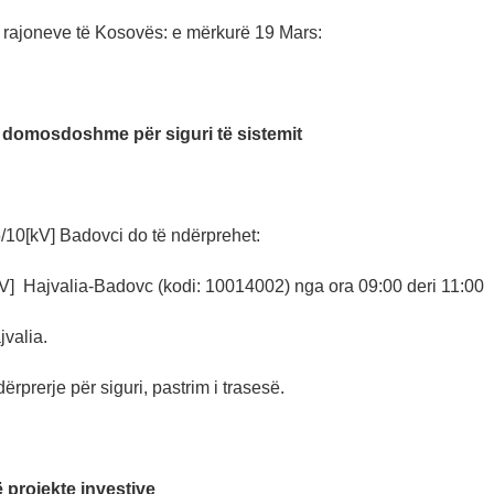
s rajoneve të Kosovës: e mërkurë 19 Mars:
 domosdoshme për siguri të sistemit
10[kV] Badovci do të ndërprehet:
kV] Hajvalia-Badovc (kodi: 10014002) nga ora 09:00 deri 11:00
jvalia.
ërprerje për siguri, pastrim i trasesë.
 projekte investive