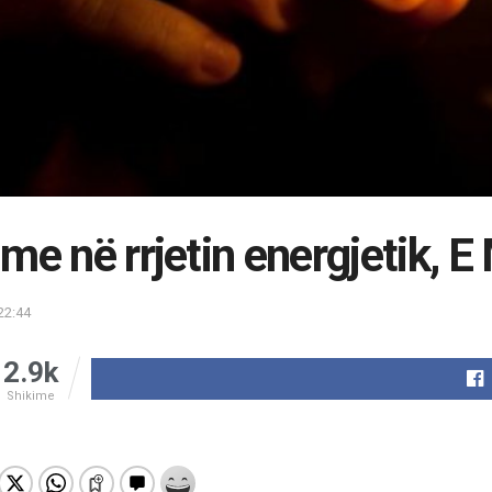
me në rrjetin energjetik, 
22:44
2.9k
Shikime