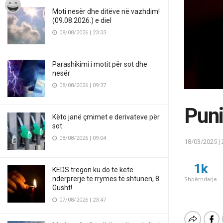
Moti nesër dhe ditëve në vazhdim!
(09.08.2026.) e diel
08/08/2026 | 23:33
Parashikimi i motit për sot dhe
nesër
08/08/2026 | 09:37
Puni
Këto janë çmimet e derivateve për
sot
08/08/2026 | 09:04
18/03/2025 | 
1k
KEDS tregon ku do të ketë
ndërprerje të rrymës të shtunën, 8
Shpërndarje
Gusht!
07/08/2026 | 23:47