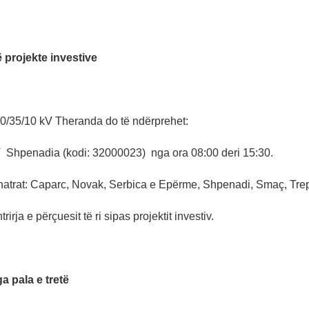
 projekte investive
/35/10 kV Theranda do të ndërprehet:
 Shpenadia (kodi: 32000023) nga ora 08:00 deri 15:30.
hatrat: Caparc, Novak, Serbica e Epërme, Shpenadi, Smaç, Tre
rirja e përçuesit të ri sipas projektit investiv.
 pala e tretë