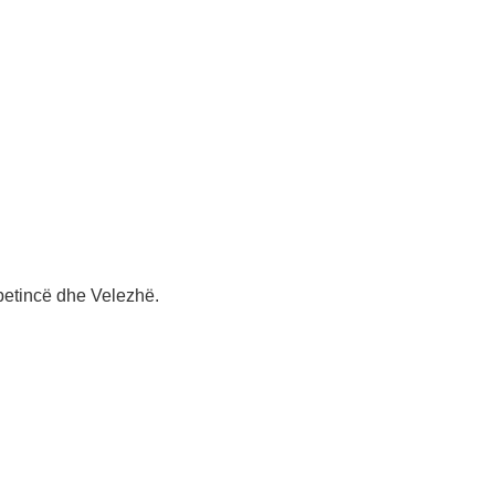
petincë dhe Velezhë.