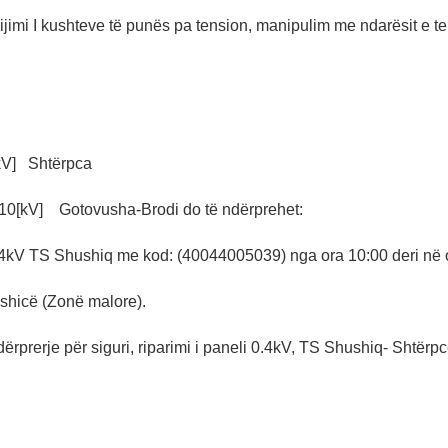
ijimi I kushteve të punës pa tension, manipulim me ndarësit e t
kV] Shtërpca
10[kV] Gotovusha-Brodi do të ndërprehet:
4kV TS Shushiq me kod: (40044005039) nga ora 10:00 deri në 
shicë (Zonë malore).
ërprerje për siguri, riparimi i paneli 0.4kV, TS Shushiq- Shtërpc