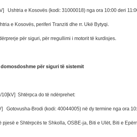
kV] Ushtria e Kosovës (kodi: 31000018) nga ora 10:00 deri 11:0
tria e Kosovës, periferi Tranziti dhe rr. Ukë Bytyqi.
ërprerje për siguri, për rregullimi i motorit të kurdisjes.
 domosdoshme për siguri të sistemit
10[kV] Shtërpca do të ndërprehet:
V] Gotovusha-Brodi (kodi: 40044005) në dy termine nga ora 10:
 pjesë e Shtërpcës te Shkolla, OSBE-ja, Biti e Ulët, Biti e Epë