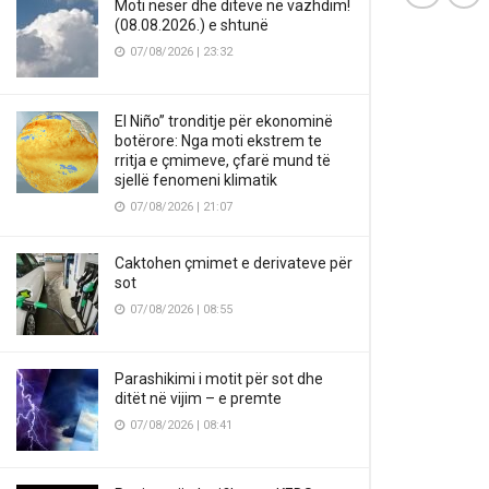
Moti nesër dhe ditëve në vazhdim!
(08.08.2026.) e shtunë
07/08/2026 | 23:32
El Niño” tronditje për ekonominë
botërore: Nga moti ekstrem te
rritja e çmimeve, çfarë mund të
sjellë fenomeni klimatik
07/08/2026 | 21:07
Caktohen çmimet e derivateve për
sot
07/08/2026 | 08:55
Parashikimi i motit për sot dhe
ditët në vijim – e premte
07/08/2026 | 08:41