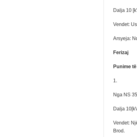
Dalja 10 [
Vendet: Ush
Arsyeja: Nd
Ferizaj
Punime të
1.
Nga NS 35/
Dalja 10[k
Vendet: Një
Brod.