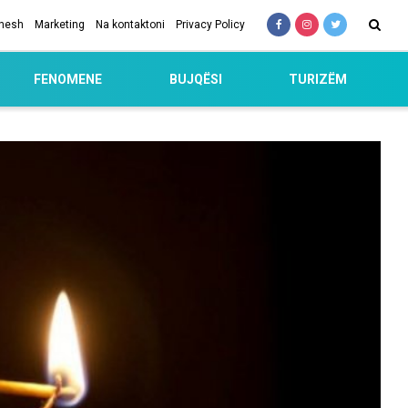
 nesh
Marketing
Na kontaktoni
Privacy Policy
FENOMENE
BUJQËSI
TURIZËM