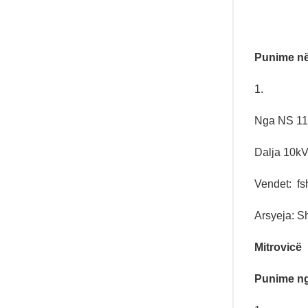
Punime në
1.
Nga NS 110
Dalja 10kV
Vendet: fs
Arsyeja: Sht
Mitrovicë
Punime nga