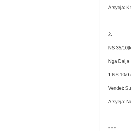
Arsyeja: Kr
2.
NS 35/10[
Nga Dalja 
1.NS 10/0.
Vendet: Su
Arsyeja: Nd
* * *