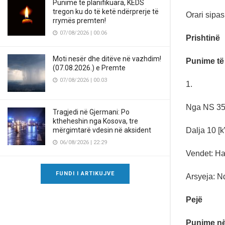
Punime të planifikuara, KEDS
tregon ku do të ketë ndërprerje të
Orari sipa
rrymës premten!
07/08/2026 | 00:06
Prishtinë
Moti nesër dhe ditëve në vazhdim!
Punime të
(07.08.2026.) e Premte
07/08/2026 | 00:03
1.
Nga NS 35/
Tragjedi në Gjermani: Po
ktheheshin nga Kosova, tre
Dalja 10 [
mërgimtarë vdesin në aksident
06/08/2026 | 22:29
Vendet: Ha
FUNDI I ARTIKUJVE
Arsyeja: Nd
Pejë
Punime në