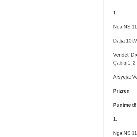
1.
Nga NS 110
Dalja 10kV
Vendet: Dre
Çabiqi1, 2
Arsyeja: Ve
Prizren
Punime të
1.
Nga NS 110