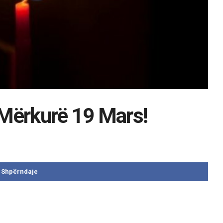
E Mërkurë 19 Mars!
Shpërndaje