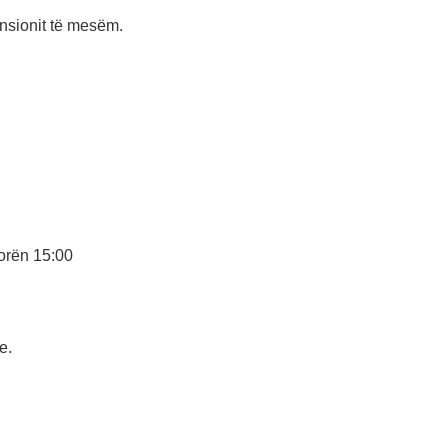
ensionit të mesëm.
orën 15:00
e.