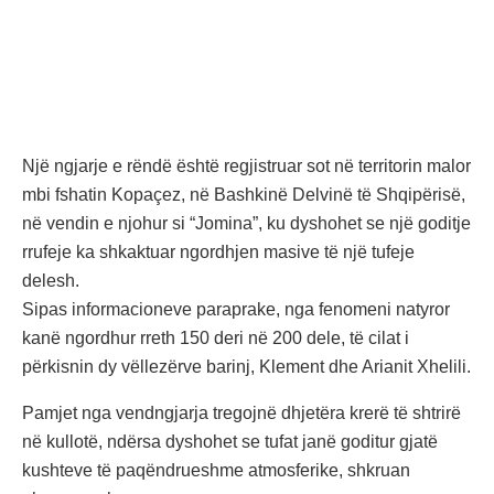
Një ngjarje e rëndë është regjistruar sot në territorin malor
mbi fshatin Kopaçez, në Bashkinë Delvinë të Shqipërisë,
në vendin e njohur si “Jomina”, ku dyshohet se një goditje
rrufeje ka shkaktuar ngordhjen masive të një tufeje
delesh.
Sipas informacioneve paraprake, nga fenomeni natyror
kanë ngordhur rreth 150 deri në 200 dele, të cilat i
përkisnin dy vëllezërve barinj, Klement dhe Arianit Xhelili.
Pamjet nga vendngjarja tregojnë dhjetëra krerë të shtrirë
në kullotë, ndërsa dyshohet se tufat janë goditur gjatë
kushteve të paqëndrueshme atmosferike, shkruan