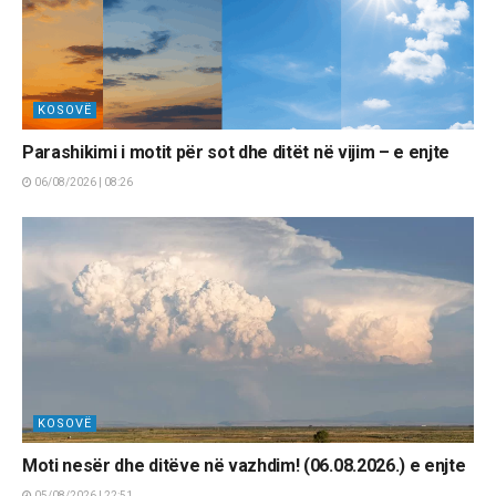
KOSOVË
Parashikimi i motit për sot dhe ditët në vijim – e enjte
06/08/2026 | 08:26
KOSOVË
Moti nesër dhe ditëve në vazhdim! (06.08.2026.) e enjte
05/08/2026 | 22:51