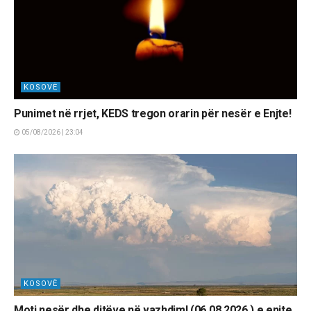
KOSOVË
Punimet në rrjet, KEDS tregon orarin për nesër e Enjte!
05/08/2026 | 23:04
KOSOVË
Moti nesër dhe ditëve në vazhdim! (06.08.2026.) e enjte