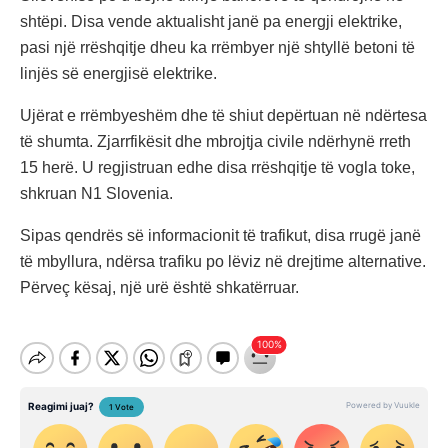
shtëpi. Disa vende aktualisht janë pa energji elektrike,
pasi një rrëshqitje dheu ka rrëmbyer një shtyllë betoni të
linjës së energjisë elektrike.
Ujërat e rrëmbyeshëm dhe të shiut depërtuan në ndërtesa
të shumta. Zjarrfikësit dhe mbrojtja civile ndërhynë rreth
15 herë. U regjistruan edhe disa rrëshqitje të vogla toke,
shkruan N1 Slovenia.
Sipas qendrës së informacionit të trafikut, disa rrugë janë
të mbyllura, ndërsa trafiku po lëviz në drejtime alternative.
Përveç kësaj, një urë është shkatërruar.