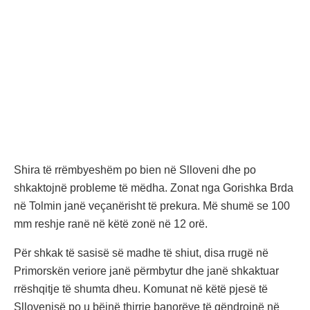
Shira të rrëmbyeshëm po bien në Slloveni dhe po
shkaktojnë probleme të mëdha. Zonat nga Gorishka Brda
në Tolmin janë veçanërisht të prekura. Më shumë se 100
mm reshje ranë në këtë zonë në 12 orë.
Për shkak të sasisë së madhe të shiut, disa rrugë në
Primorskën veriore janë përmbytur dhe janë shkaktuar
rrëshqitje të shumta dheu. Komunat në këtë pjesë të
Sllovenisë po u bëjnë thirrje banorëve të qëndrojnë në