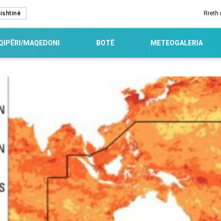
ishtinë
Rreth
QIPËRI/MAQEDONI
BOTË
METEOGALERIA