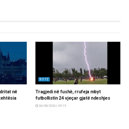
BOTË
dritat në
Tragjedi në fushë, rrufeja mbyt
xehtësia
futbollistin 24 vjeçar gjatë ndeshjes
06/08/2026 | 09:19