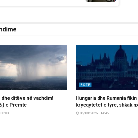
ndime
BOTË
 dhe ditëve në vazhdim!
Hungaria dhe Rumania fikin 
6.) e Premte
kryeqytetet e tyre, shkak n
 00:03
06/08/2026 | 14:45