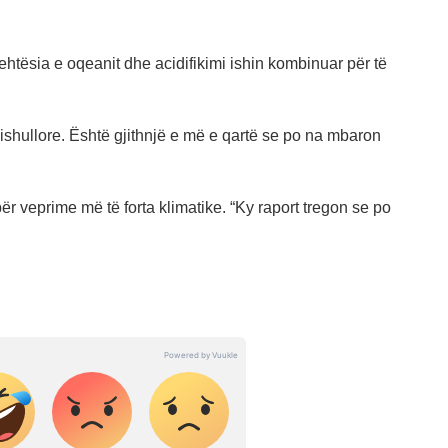
ehtësia e oqeanit dhe acidifikimi ishin kombinuar për të
et ishullore. Është gjithnjë e më e qartë se po na mbaron
ër veprime më të forta klimatike. “Ky raport tregon se po