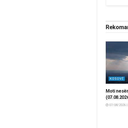
Rekoma
KOSOVË
Moti nesër
(07.08.202
07/08/2026 |