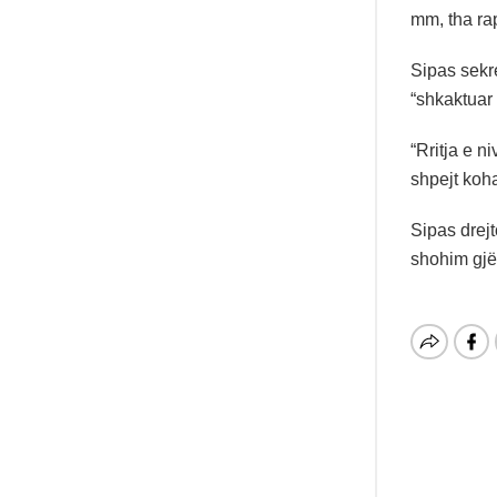
mm, tha rap
Sipas sekre
“shkaktuar
“Rritja e n
shpejt koha
Sipas drejt
shohim gjë