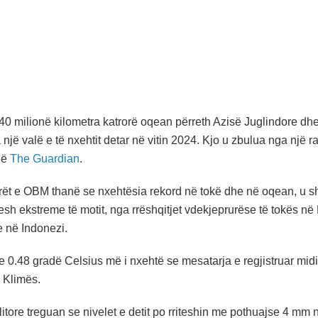
40 milionë kilometra katrorë oqean përreth Azisë Juglindore dh
 një valë e të nxehtit detar në vitin 2024. Kjo u zbulua nga një 
në
The Guardian
.
ët e OBM thanë se nxehtësia rekord në tokë dhe në oqean, u shk
esh ekstreme të motit, nga rrëshqitjet vdekjeprurëse të tokës në
e në Indonezi.
te 0.48 gradë Celsius më i nxehtë se mesatarja e regjistruar mid
 Klimës.
litore treguan se nivelet e detit po rriteshin me pothuajse 4 mm 