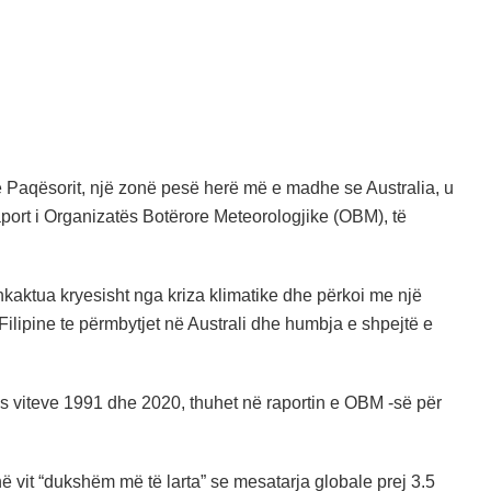
e Paqësorit, një zonë pesë herë më e madhe se Australia, u
raport i Organizatës Botërore Meteorologjike (OBM), të
aktua kryesisht nga kriza klimatike dhe përkoi me një
 Filipine te përmbytjet në Australi dhe humbja e shpejtë e
is viteve 1991 dhe 2020, thuhet në raportin e OBM -së për
në vit “dukshëm më të larta” se mesatarja globale prej 3.5