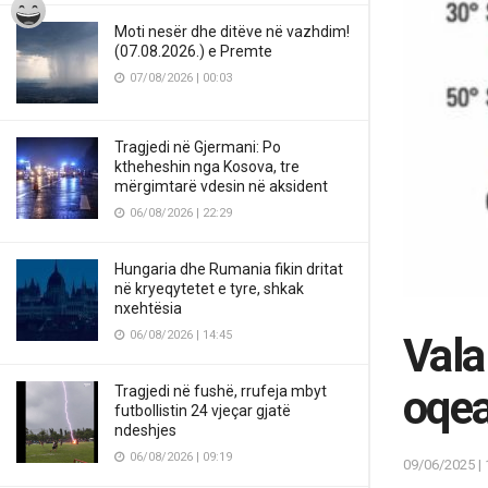
Moti nesër dhe ditëve në vazhdim!
(07.08.2026.) e Premte
07/08/2026 | 00:03
Tragjedi në Gjermani: Po
ktheheshin nga Kosova, tre
mërgimtarë vdesin në aksident
06/08/2026 | 22:29
Hungaria dhe Rumania fikin dritat
në kryeqytetet e tyre, shkak
nxehtësia
06/08/2026 | 14:45
Vala
oqea
Tragjedi në fushë, rrufeja mbyt
futbollistin 24 vjeçar gjatë
ndeshjes
06/08/2026 | 09:19
09/06/2025 | 