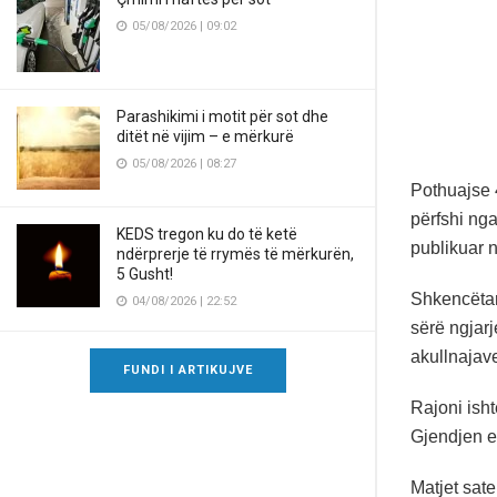
05/08/2026 | 09:02
Parashikimi i motit për sot dhe
ditët në vijim – e mërkurë
05/08/2026 | 08:27
Pothuajse 
përfshi nga
KEDS tregon ku do të ketë
publikuar 
ndërprerje të rrymës të mërkurën,
5 Gusht!
Shkencëtar
04/08/2026 | 22:52
sërë ngjarj
akullnajav
FUNDI I ARTIKUJVE
Rajoni ish
Gjendjen e
Matjet sate