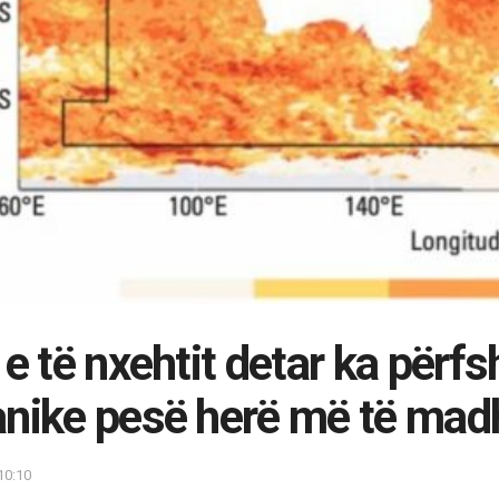
 e të nxehtit detar ka përfs
nike pesë herë më të madh
10:10