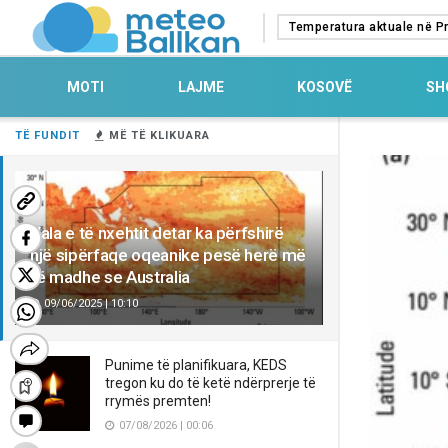
Temperatura aktuale në Pr
MOTI
LAJME
KOSOVË
SH
TË FUNDIT
MË TË KLIKUARA
Vala e të nxehtit detar ka përfshirë
një sipërfaqe oqeanike pesë herë më
të madhe se Australia
09/06/2025 | 10:10
Punime të planifikuara, KEDS
tregon ku do të ketë ndërprerje të
rrymës premten!
07/08/2026 | 00:06