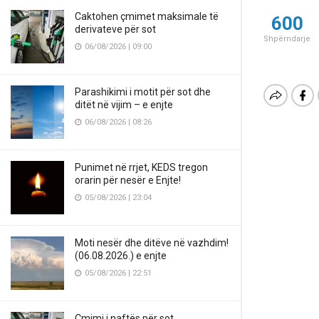
Caktohen çmimet maksimale të
600
derivateve për sot
Shpërndarje
06/08/2026 | 09:00
Parashikimi i motit për sot dhe
ditët në vijim – e enjte
06/08/2026 | 08:26
Punimet në rrjet, KEDS tregon
orarin për nesër e Enjte!
05/08/2026 | 23:04
Moti nesër dhe ditëve në vazhdim!
(06.08.2026.) e enjte
05/08/2026 | 22:51
Çmimi i naftës për sot