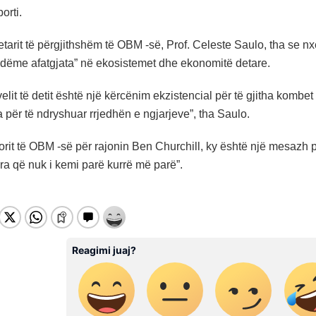
orti.
tarit të përgjithshëm të OBM -së, Prof. Celeste Saulo, tha se nx
 dëme afatgjata” në ekosistemet dhe ekonomitë detare.
ivelit të detit është një kërcënim ekzistencial për të gjitha komb
 për të ndryshuar rrjedhën e ngjarjeve”, tha Saulo.
orit të OBM -së për rajonin Ben Churchill, ky është një mesazh p
ra që nuk i kemi parë kurrë më parë”.